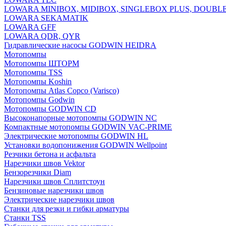
LOWARA MINIBOX, MIDIBOX, SINGLEBOX PLUS, DOUBL
LOWARA SEKAMATIK
LOWARA GFF
LOWARA QDR, QYR
Гидравлические насосы GODWIN HEIDRA
Мотопомпы
Мотопомпы ШТОРМ
Мотопомпы TSS
Мотопомпы Koshin
Мотопомпы Atlas Copco (Varisco)
Мотопомпы Godwin
Мотопомпы GODWIN CD
Высоконапорные мотопомпы GODWIN NC
Компактные мотопомпы GODWIN VAC-PRIME
Электрические мотопомпы GODWIN HL
Установки водопонижения GODWIN Wellpoint
Резчики бетона и асфальта
Нарезчики швов Vektor
Бензорезчики Diam
Нарезчики швов Сплитстоун
Бензиновые нарезчики швов
Электрические нарезчики швов
Станки для резки и гибки арматуры
Станки TSS