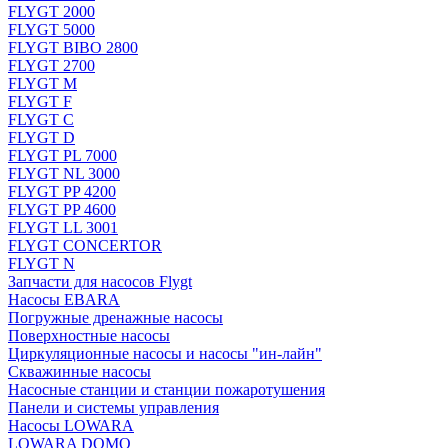
FLYGT 2000
FLYGT 5000
FLYGT BIBO 2800
FLYGT 2700
FLYGT M
FLYGT F
FLYGT C
FLYGT D
FLYGT PL 7000
FLYGT NL 3000
FLYGT PP 4200
FLYGT PP 4600
FLYGT LL 3001
FLYGT CONCERTOR
FLYGT N
Запчасти для насосов Flygt
Насосы EBARA
Погружные дренажные насосы
Поверхностные насосы
Циркуляционные насосы и насосы "ин-лайн"
Скважинные насосы
Насосные станции и станции пожаротушения
Панели и системы управления
Насосы LOWARA
LOWARA DOMO