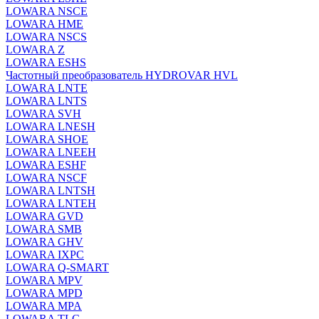
LOWARA NSCE
LOWARA HME
LOWARA NSCS
LOWARA Z
LOWARA ESHS
Частотный преобразователь HYDROVAR HVL
LOWARA LNTE
LOWARA LNTS
LOWARA SVH
LOWARA LNESH
LOWARA SHOE
LOWARA LNEEH
LOWARA ESHF
LOWARA NSCF
LOWARA LNTSH
LOWARA LNTEH
LOWARA GVD
LOWARA SMB
LOWARA GHV
LOWARA IXPС
LOWARA Q-SMART
LOWARA MPV
LOWARA MPD
LOWARA MPA
LOWARA TLC