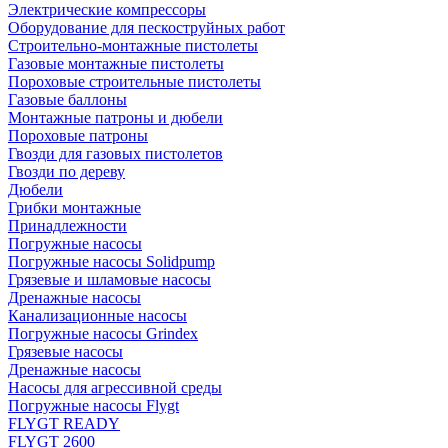
Электрические компрессоры
Оборудование для пескоструйных работ
Строительно-монтажные пистолеты
Газовые монтажные пистолеты
Пороховые строительные пистолеты
Газовые баллоны
Монтажные патроны и дюбели
Пороховые патроны
Гвозди для газовых пистолетов
Гвозди по дереву
Дюбели
Грибки монтажные
Принадлежности
Погружные насосы
Погружные насосы Solidpump
Грязевые и шламовые насосы
Дренажные насосы
Канализационные насосы
Погружные насосы Grindex
Грязевые насосы
Дренажные насосы
Насосы для агрессивной среды
Погружные насосы Flygt
FLYGT READY
FLYGT 2600