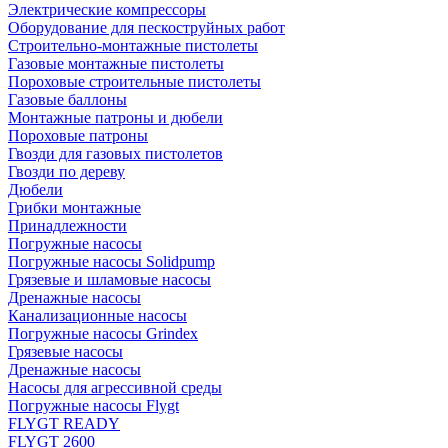
Электрические компрессоры
Оборудование для пескоструйных работ
Строительно-монтажные пистолеты
Газовые монтажные пистолеты
Пороховые строительные пистолеты
Газовые баллоны
Монтажные патроны и дюбели
Пороховые патроны
Гвозди для газовых пистолетов
Гвозди по дереву
Дюбели
Грибки монтажные
Принадлежности
Погружные насосы
Погружные насосы Solidpump
Грязевые и шламовые насосы
Дренажные насосы
Канализационные насосы
Погружные насосы Grindex
Грязевые насосы
Дренажные насосы
Насосы для агрессивной среды
Погружные насосы Flygt
FLYGT READY
FLYGT 2600