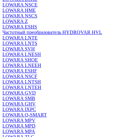
LOWARA NSCE
LOWARA HME
LOWARA NSCS
LOWARA Z
LOWARA ESHS
Частотный преобразователь HYDROVAR HVL
LOWARA LNTE
LOWARA LNTS
LOWARA SVH
LOWARA LNESH
LOWARA SHOE
LOWARA LNEEH
LOWARA ESHF
LOWARA NSCF
LOWARA LNTSH
LOWARA LNTEH
LOWARA GVD
LOWARA SMB
LOWARA GHV
LOWARA IXPС
LOWARA Q-SMART
LOWARA MPV
LOWARA MPD
LOWARA MPA
LOWARA TLC