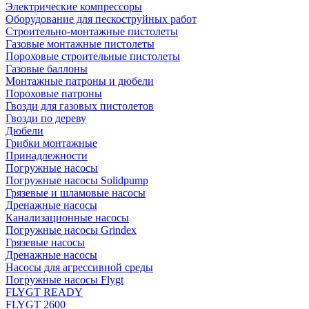
Электрические компрессоры
Оборудование для пескоструйных работ
Строительно-монтажные пистолеты
Газовые монтажные пистолеты
Пороховые строительные пистолеты
Газовые баллоны
Монтажные патроны и дюбели
Пороховые патроны
Гвозди для газовых пистолетов
Гвозди по дереву
Дюбели
Грибки монтажные
Принадлежности
Погружные насосы
Погружные насосы Solidpump
Грязевые и шламовые насосы
Дренажные насосы
Канализационные насосы
Погружные насосы Grindex
Грязевые насосы
Дренажные насосы
Насосы для агрессивной среды
Погружные насосы Flygt
FLYGT READY
FLYGT 2600