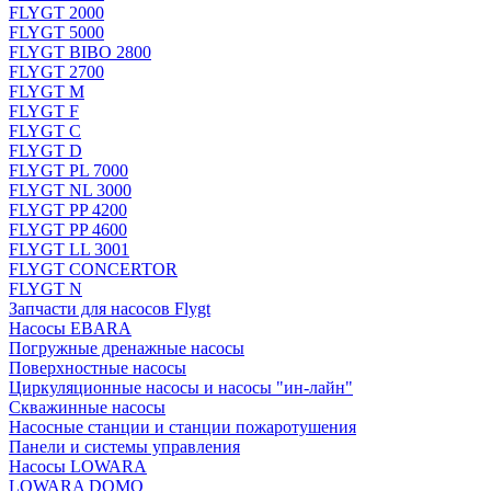
FLYGT 2000
FLYGT 5000
FLYGT BIBO 2800
FLYGT 2700
FLYGT M
FLYGT F
FLYGT C
FLYGT D
FLYGT PL 7000
FLYGT NL 3000
FLYGT PP 4200
FLYGT PP 4600
FLYGT LL 3001
FLYGT CONCERTOR
FLYGT N
Запчасти для насосов Flygt
Насосы EBARA
Погружные дренажные насосы
Поверхностные насосы
Циркуляционные насосы и насосы "ин-лайн"
Скважинные насосы
Насосные станции и станции пожаротушения
Панели и системы управления
Насосы LOWARA
LOWARA DOMO