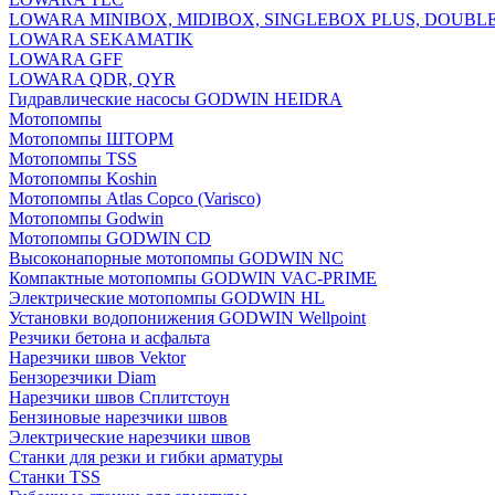
LOWARA MINIBOX, MIDIBOX, SINGLEBOX PLUS, DOUBL
LOWARA SEKAMATIK
LOWARA GFF
LOWARA QDR, QYR
Гидравлические насосы GODWIN HEIDRA
Мотопомпы
Мотопомпы ШТОРМ
Мотопомпы TSS
Мотопомпы Koshin
Мотопомпы Atlas Copco (Varisco)
Мотопомпы Godwin
Мотопомпы GODWIN CD
Высоконапорные мотопомпы GODWIN NC
Компактные мотопомпы GODWIN VAC-PRIME
Электрические мотопомпы GODWIN HL
Установки водопонижения GODWIN Wellpoint
Резчики бетона и асфальта
Нарезчики швов Vektor
Бензорезчики Diam
Нарезчики швов Сплитстоун
Бензиновые нарезчики швов
Электрические нарезчики швов
Станки для резки и гибки арматуры
Станки TSS