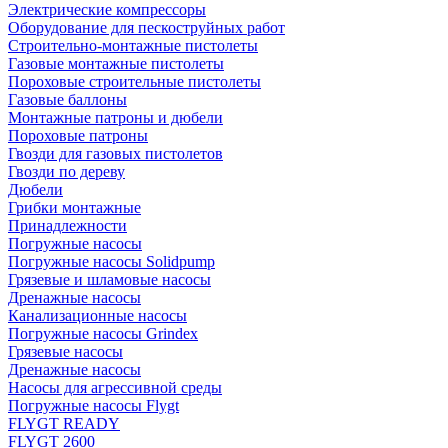
Электрические компрессоры
Оборудование для пескоструйных работ
Строительно-монтажные пистолеты
Газовые монтажные пистолеты
Пороховые строительные пистолеты
Газовые баллоны
Монтажные патроны и дюбели
Пороховые патроны
Гвозди для газовых пистолетов
Гвозди по дереву
Дюбели
Грибки монтажные
Принадлежности
Погружные насосы
Погружные насосы Solidpump
Грязевые и шламовые насосы
Дренажные насосы
Канализационные насосы
Погружные насосы Grindex
Грязевые насосы
Дренажные насосы
Насосы для агрессивной среды
Погружные насосы Flygt
FLYGT READY
FLYGT 2600