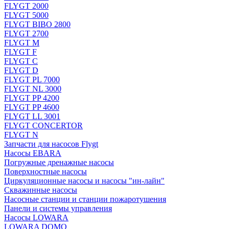
FLYGT 2000
FLYGT 5000
FLYGT BIBO 2800
FLYGT 2700
FLYGT M
FLYGT F
FLYGT C
FLYGT D
FLYGT PL 7000
FLYGT NL 3000
FLYGT PP 4200
FLYGT PP 4600
FLYGT LL 3001
FLYGT CONCERTOR
FLYGT N
Запчасти для насосов Flygt
Насосы EBARA
Погружные дренажные насосы
Поверхностные насосы
Циркуляционные насосы и насосы "ин-лайн"
Скважинные насосы
Насосные станции и станции пожаротушения
Панели и системы управления
Насосы LOWARA
LOWARA DOMO