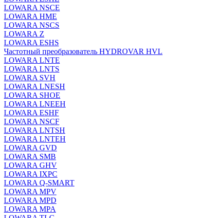
LOWARA NSCE
LOWARA HME
LOWARA NSCS
LOWARA Z
LOWARA ESHS
Частотный преобразователь HYDROVAR HVL
LOWARA LNTE
LOWARA LNTS
LOWARA SVH
LOWARA LNESH
LOWARA SHOE
LOWARA LNEEH
LOWARA ESHF
LOWARA NSCF
LOWARA LNTSH
LOWARA LNTEH
LOWARA GVD
LOWARA SMB
LOWARA GHV
LOWARA IXPС
LOWARA Q-SMART
LOWARA MPV
LOWARA MPD
LOWARA MPA
LOWARA TLC