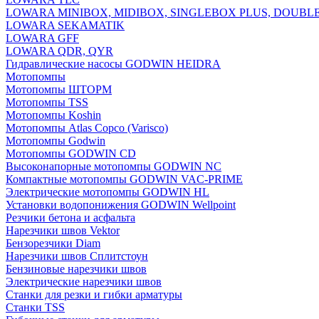
LOWARA MINIBOX, MIDIBOX, SINGLEBOX PLUS, DOUBL
LOWARA SEKAMATIK
LOWARA GFF
LOWARA QDR, QYR
Гидравлические насосы GODWIN HEIDRA
Мотопомпы
Мотопомпы ШТОРМ
Мотопомпы TSS
Мотопомпы Koshin
Мотопомпы Atlas Copco (Varisco)
Мотопомпы Godwin
Мотопомпы GODWIN CD
Высоконапорные мотопомпы GODWIN NC
Компактные мотопомпы GODWIN VAC-PRIME
Электрические мотопомпы GODWIN HL
Установки водопонижения GODWIN Wellpoint
Резчики бетона и асфальта
Нарезчики швов Vektor
Бензорезчики Diam
Нарезчики швов Сплитстоун
Бензиновые нарезчики швов
Электрические нарезчики швов
Станки для резки и гибки арматуры
Станки TSS