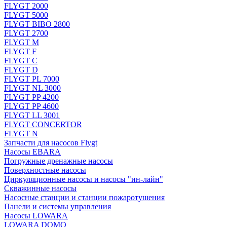
FLYGT 2000
FLYGT 5000
FLYGT BIBO 2800
FLYGT 2700
FLYGT M
FLYGT F
FLYGT C
FLYGT D
FLYGT PL 7000
FLYGT NL 3000
FLYGT PP 4200
FLYGT PP 4600
FLYGT LL 3001
FLYGT CONCERTOR
FLYGT N
Запчасти для насосов Flygt
Насосы EBARA
Погружные дренажные насосы
Поверхностные насосы
Циркуляционные насосы и насосы "ин-лайн"
Скважинные насосы
Насосные станции и станции пожаротушения
Панели и системы управления
Насосы LOWARA
LOWARA DOMO