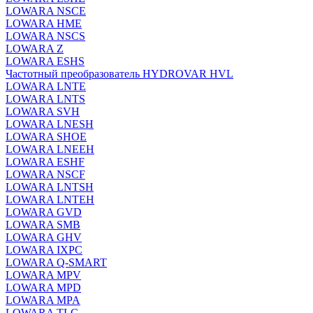
LOWARA NSCE
LOWARA HME
LOWARA NSCS
LOWARA Z
LOWARA ESHS
Частотный преобразователь HYDROVAR HVL
LOWARA LNTE
LOWARA LNTS
LOWARA SVH
LOWARA LNESH
LOWARA SHOE
LOWARA LNEEH
LOWARA ESHF
LOWARA NSCF
LOWARA LNTSH
LOWARA LNTEH
LOWARA GVD
LOWARA SMB
LOWARA GHV
LOWARA IXPС
LOWARA Q-SMART
LOWARA MPV
LOWARA MPD
LOWARA MPA
LOWARA TLC