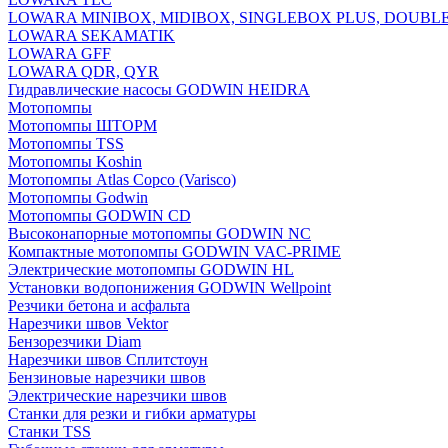
LOWARA MINIBOX, MIDIBOX, SINGLEBOX PLUS, DOUBL
LOWARA SEKAMATIK
LOWARA GFF
LOWARA QDR, QYR
Гидравлические насосы GODWIN HEIDRA
Мотопомпы
Мотопомпы ШТОРМ
Мотопомпы TSS
Мотопомпы Koshin
Мотопомпы Atlas Copco (Varisco)
Мотопомпы Godwin
Мотопомпы GODWIN CD
Высоконапорные мотопомпы GODWIN NC
Компактные мотопомпы GODWIN VAC-PRIME
Электрические мотопомпы GODWIN HL
Установки водопонижения GODWIN Wellpoint
Резчики бетона и асфальта
Нарезчики швов Vektor
Бензорезчики Diam
Нарезчики швов Сплитстоун
Бензиновые нарезчики швов
Электрические нарезчики швов
Станки для резки и гибки арматуры
Станки TSS