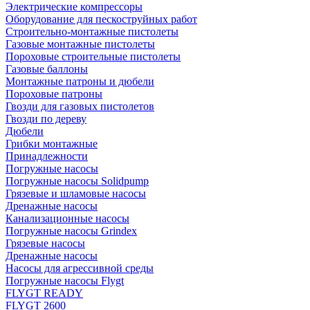
Электрические компрессоры
Оборудование для пескоструйных работ
Строительно-монтажные пистолеты
Газовые монтажные пистолеты
Пороховые строительные пистолеты
Газовые баллоны
Монтажные патроны и дюбели
Пороховые патроны
Гвозди для газовых пистолетов
Гвозди по дереву
Дюбели
Грибки монтажные
Принадлежности
Погружные насосы
Погружные насосы Solidpump
Грязевые и шламовые насосы
Дренажные насосы
Канализационные насосы
Погружные насосы Grindex
Грязевые насосы
Дренажные насосы
Насосы для агрессивной среды
Погружные насосы Flygt
FLYGT READY
FLYGT 2600