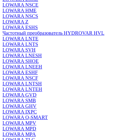
LOWARA NSCE
LOWARA HME
LOWARA NSCS
LOWARA Z
LOWARA ESHS
Частотный преобразователь HYDROVAR HVL
LOWARA LNTE
LOWARA LNTS
LOWARA SVH
LOWARA LNESH
LOWARA SHOE
LOWARA LNEEH
LOWARA ESHF
LOWARA NSCF
LOWARA LNTSH
LOWARA LNTEH
LOWARA GVD
LOWARA SMB
LOWARA GHV
LOWARA IXPС
LOWARA Q-SMART
LOWARA MPV
LOWARA MPD
LOWARA MPA
LOWARA TLC