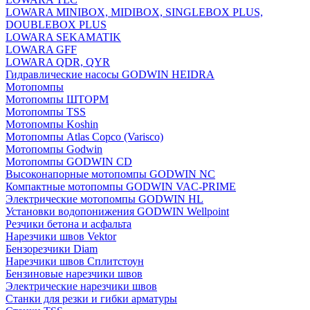
LOWARA MINIBOX, MIDIBOX, SINGLEBOX PLUS,
DOUBLEBOX PLUS
LOWARA SEKAMATIK
LOWARA GFF
LOWARA QDR, QYR
Гидравлические насосы GODWIN HEIDRA
Мотопомпы
Мотопомпы ШТОРМ
Мотопомпы TSS
Мотопомпы Koshin
Мотопомпы Atlas Copco (Varisco)
Мотопомпы Godwin
Мотопомпы GODWIN CD
Высоконапорные мотопомпы GODWIN NC
Компактные мотопомпы GODWIN VAC-PRIME
Электрические мотопомпы GODWIN HL
Установки водопонижения GODWIN Wellpoint
Резчики бетона и асфальта
Нарезчики швов Vektor
Бензорезчики Diam
Нарезчики швов Сплитстоун
Бензиновые нарезчики швов
Электрические нарезчики швов
Станки для резки и гибки арматуры