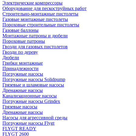
Электрические компрессоры
Оборудование для пескоструйных работ
Строительно-монтажные пистолеты
Газовые монтажные пистолеты
Пороховые строительные пистолеты
Газовые баллоны
Монтажные патроны и дюбели
Пороховые патроны
Гвозди для газовых пистолетов
Гвозди по дереву
Дюбели
Грибки монтажные
Принадлежности
Погружные насосы
Погружные насосы Solidpump
Грязевые и шламовые насосы
Дренажные насосы
Канализационные насосы
Погружные насосы Grindex
Грязевые насосы
Дренажные насосы
Насосы для агрессивной среды
Погружные насосы Flygt
FLYGT READY
FLYGT 2600