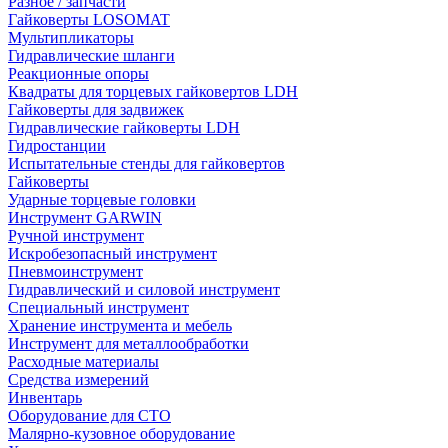
Разное / запчасти
Гайковерты LOSOMAT
Мультипликаторы
Гидравлические шланги
Реакционные опоры
Квадраты для торцевых гайковертов LDH
Гайковерты для задвижек
Гидравлические гайковерты LDH
Гидростанции
Испытательные стенды для гайковертов
Гайковерты
Ударные торцевые головки
Инструмент GARWIN
Ручной инструмент
Искробезопасный инструмент
Пневмоинструмент
Гидравлический и силовой инструмент
Специальный инструмент
Хранение инструмента и мебель
Инструмент для металлообработки
Расходные материалы
Средства измерений
Инвентарь
Оборудование для СТО
Малярно-кузовное оборудование