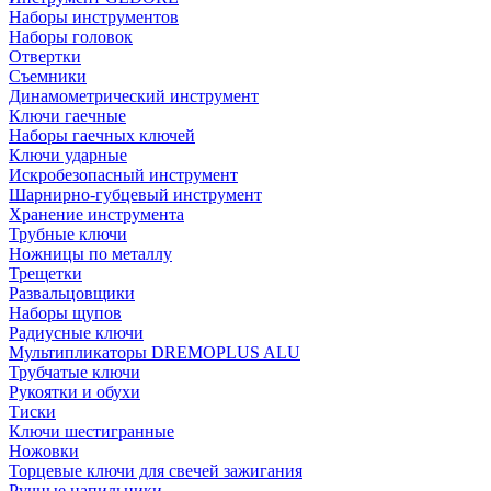
Наборы инструментов
Наборы головок
Отвертки
Съемники
Динамометрический инструмент
Ключи гаечные
Наборы гаечных ключей
Ключи ударные
Искробезопасный инструмент
Шарнирно-губцевый инструмент
Хранение инструмента
Трубные ключи
Ножницы по металлу
Трещетки
Развальцовщики
Наборы щупов
Радиусные ключи
Мультипликаторы DREMOPLUS ALU
Трубчатые ключи
Рукоятки и обухи
Тиски
Ключи шестигранные
Ножовки
Торцевые ключи для свечей зажигания
Ручные напильники