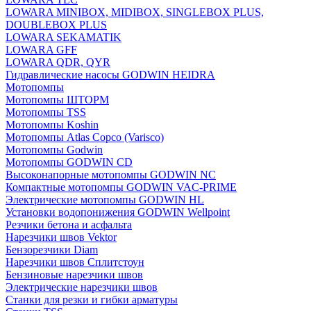
LOWARA MINIBOX, MIDIBOX, SINGLEBOX PLUS,
DOUBLEBOX PLUS
LOWARA SEKAMATIK
LOWARA GFF
LOWARA QDR, QYR
Гидравлические насосы GODWIN HEIDRA
Мотопомпы
Мотопомпы ШТОРМ
Мотопомпы TSS
Мотопомпы Koshin
Мотопомпы Atlas Copco (Varisco)
Мотопомпы Godwin
Мотопомпы GODWIN CD
Высоконапорные мотопомпы GODWIN NC
Компактные мотопомпы GODWIN VAC-PRIME
Электрические мотопомпы GODWIN HL
Установки водопонижения GODWIN Wellpoint
Резчики бетона и асфальта
Нарезчики швов Vektor
Бензорезчики Diam
Нарезчики швов Сплитстоун
Бензиновые нарезчики швов
Электрические нарезчики швов
Станки для резки и гибки арматуры