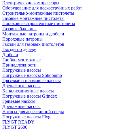
Электрические компрессоры
Оборудование для пескоструйных работ
Строительно-монтажные пистолеты
Газовые монтажные пистолеты
Пороховые строительные пистолеты
Газовые баллоны
Монтажные патроны и дюбели
Пороховые патроны
Гвозди для газовых пистолетов
Гвозди по дереву
Дюбели
Грибки монтажные
Принадлежности
Погружные насосы
Погружные насосы Solidpump
Грязевые и шламовые насосы
Дренажные насосы
Канализационные насосы
Погружные насосы Grindex
Грязевые насосы
Дренажные насосы
Насосы для агрессивной среды
Погружные насосы Flygt
FLYGT READY
FLYGT 2600