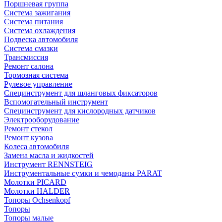
Поршневая группа
Система зажигания
Система питания
Система охлаждения
Подвеска автомобиля
Система смазки
Трансмиссия
Ремонт салона
Тормозная система
Рулевое управление
Специнструмент для шланговых фиксаторов
Вспомогательный инструмент
Специнструмент для кислородных датчиков
Электрооборудование
Ремонт стекол
Ремонт кузова
Колеса автомобиля
Замена масла и жидкостей
Инструмент RENNSTEIG
Инструментальные сумки и чемоданы PARAT
Молотки PICARD
Молотки HALDER
Топоры Ochsenkopf
Топоры
Топоры малые