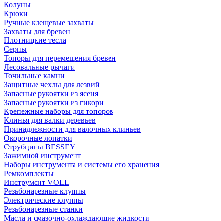
Колуны
Крюки
Ручные клещевые захваты
Захваты для бревен
Плотницкие тесла
Серпы
Топоры для перемещения бревен
Лесовальные рычаги
Точильные камни
Защитные чехлы для лезвий
Запасные рукоятки из ясеня
Запасные рукоятки из гикори
Крепежные наборы для топоров
Клинья для валки деревьев
Принадлежности для валочных клиньев
Окорочные лопатки
Струбцины BESSEY
Зажимной инструмент
Наборы инструмента и системы его хранения
Ремкомплекты
Инструмент VOLL
Резьбонарезные клуппы
Электрические клуппы
Резьбонарезные станки
Масла и смазочно-охлаждающие жидкости