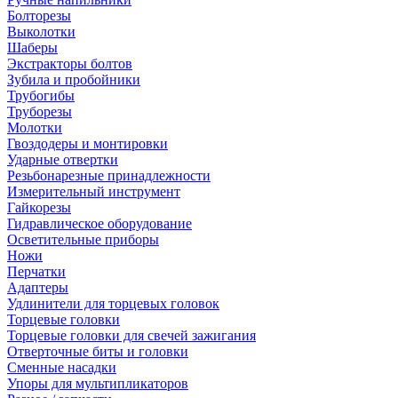
Болторезы
Выколотки
Шаберы
Экстракторы болтов
Зубила и пробойники
Трубогибы
Труборезы
Молотки
Гвоздодеры и монтировки
Ударные отвертки
Резьбонарезные принадлежности
Измерительный инструмент
Гайкорезы
Гидравлическое оборудование
Осветительные приборы
Ножи
Перчатки
Адаптеры
Удлинители для торцевых головок
Торцевые головки
Торцевые головки для свечей зажигания
Отверточные биты и головки
Сменные насадки
Упоры для мультипликаторов