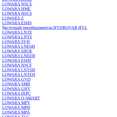
LOWARA NSCE
LOWARA HME
LOWARA NSCS
LOWARA Z
LOWARA ESHS
Частотный преобразователь HYDROVAR HVL
LOWARA LNTE
LOWARA LNTS
LOWARA SVH
LOWARA LNESH
LOWARA SHOE
LOWARA LNEEH
LOWARA ESHF
LOWARA NSCF
LOWARA LNTSH
LOWARA LNTEH
LOWARA GVD
LOWARA SMB
LOWARA GHV
LOWARA IXPС
LOWARA Q-SMART
LOWARA MPV
LOWARA MPD
LOWARA MPA
LOWARA TLC