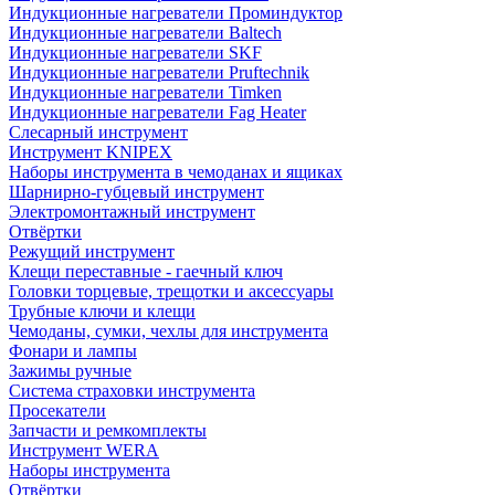
Индукционные нагреватели Проминдуктор
Индукционные нагреватели Baltech
Индукционные нагреватели SKF
Индукционные нагреватели Pruftechnik
Индукционные нагреватели Timken
Индукционные нагреватели Fag Heater
Слесарный инструмент
Инструмент KNIPEX
Наборы инструмента в чемоданах и ящиках
Шарнирно-губцевый инструмент
Электромонтажный инструмент
Отвёртки
Режущий инструмент
Клещи переставные - гаечный ключ
Головки торцевые, трещотки и аксессуары
Трубные ключи и клещи
Чемоданы, сумки, чехлы для инструмента
Фонари и лампы
Зажимы ручные
Система страховки инструмента
Просекатели
Запчасти и ремкомплекты
Инструмент WERA
Наборы инструмента
Отвёртки