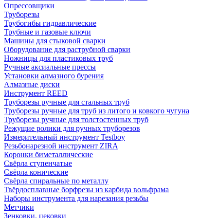
Опрессовщики
Труборезы
Трубогибы гидравлические
Трубные и газовые ключи
Машины для стыковой сварки
Оборудование для раструбной сварки
Ножницы для пластиковых труб
Ручные аксиальные прессы
Установки алмазного бурения
Алмазные диски
Инструмент REED
Труборезы ручные для стальных труб
Труборезы ручные для труб из литого и ковкого чугуна
Труборезы ручные для толстостенных труб
Режущие ролики для ручных труборезов
Измерительный инструмент Testboy
Резьбонарезной инструмент ZIRA
Коронки биметаллические
Свёрла ступенчатые
Свёрла конические
Свёрла спиральные по металлу
Твёрдосплавные борфрезы из карбида вольфрама
Наборы инструмента для нарезания резьбы
Метчики
Зенковки, цековки