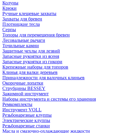
Колуны
Крюки
Ручные клещевые захваты
Захваты для бревен
Плотницкие тесла
Серпы
Топоры для перемещения бревен
Лесовальные рычаги
Точильные камни
Защитные чехлы для лезвий
Запасные рукоятки из ясеня
Запасные рукоятки из гикори
Крепежные наборы для топоров
Клинья для валки деревьев
Принадлежности для валочных клиньев
Окорочные лопатки
Струбцины BESSEY
Зажимной инструмент
Наборы инструмента и системы его хранения
Ремкомплекты
Инструмент VOLL
Резьбонарезные клуппы
Электрические клуппы
Резьбонарезные станки
Масла и смазочно-охлаждающие жидкости