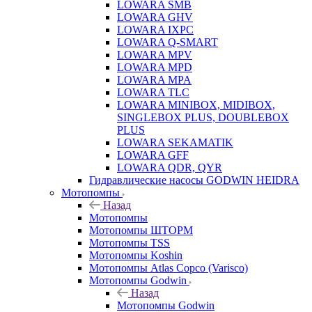
LOWARA SMB
LOWARA GHV
LOWARA IXPС
LOWARA Q-SMART
LOWARA MPV
LOWARA MPD
LOWARA MPA
LOWARA TLC
LOWARA MINIBOX, MIDIBOX,
SINGLEBOX PLUS, DOUBLEBOX
PLUS
LOWARA SEKAMATIK
LOWARA GFF
LOWARA QDR, QYR
Гидравлические насосы GODWIN HEIDRA
Мотопомпы
Назад
Мотопомпы
Мотопомпы ШТОРМ
Мотопомпы TSS
Мотопомпы Koshin
Мотопомпы Atlas Copco (Varisco)
Мотопомпы Godwin
Назад
Мотопомпы Godwin