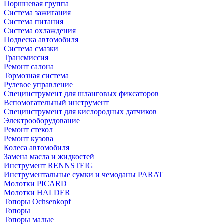
Поршневая группа
Система зажигания
Система питания
Система охлаждения
Подвеска автомобиля
Система смазки
Трансмиссия
Ремонт салона
Тормозная система
Рулевое управление
Специнструмент для шланговых фиксаторов
Вспомогательный инструмент
Специнструмент для кислородных датчиков
Электрооборудование
Ремонт стекол
Ремонт кузова
Колеса автомобиля
Замена масла и жидкостей
Инструмент RENNSTEIG
Инструментальные сумки и чемоданы PARAT
Молотки PICARD
Молотки HALDER
Топоры Ochsenkopf
Топоры
Топоры малые