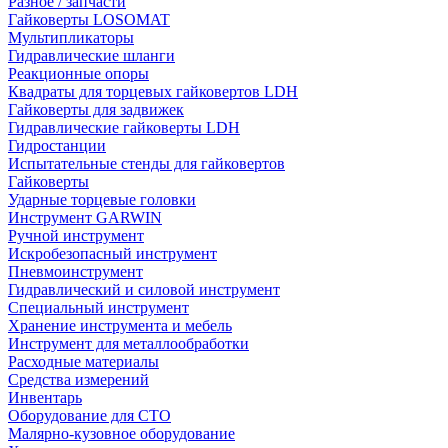
Разное / запчасти
Гайковерты LOSOMAT
Мультипликаторы
Гидравлические шланги
Реакционные опоры
Квадраты для торцевых гайковертов LDH
Гайковерты для задвижек
Гидравлические гайковерты LDH
Гидростанции
Испытательные стенды для гайковертов
Гайковерты
Ударные торцевые головки
Инструмент GARWIN
Ручной инструмент
Искробезопасный инструмент
Пневмоинструмент
Гидравлический и силовой инструмент
Специальный инструмент
Хранение инструмента и мебель
Инструмент для металлообработки
Расходные материалы
Средства измерений
Инвентарь
Оборудование для СТО
Малярно-кузовное оборудование