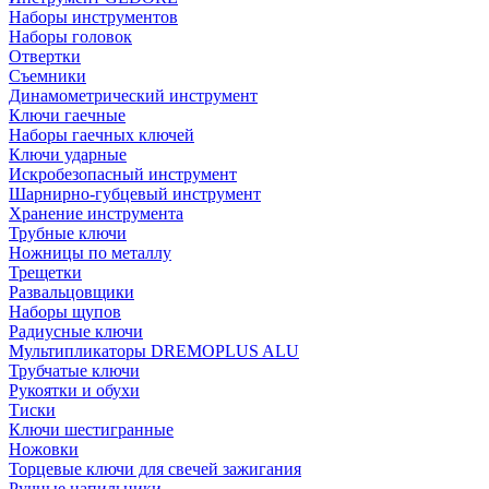
Наборы инструментов
Наборы головок
Отвертки
Съемники
Динамометрический инструмент
Ключи гаечные
Наборы гаечных ключей
Ключи ударные
Искробезопасный инструмент
Шарнирно-губцевый инструмент
Хранение инструмента
Трубные ключи
Ножницы по металлу
Трещетки
Развальцовщики
Наборы щупов
Радиусные ключи
Мультипликаторы DREMOPLUS ALU
Трубчатые ключи
Рукоятки и обухи
Тиски
Ключи шестигранные
Ножовки
Торцевые ключи для свечей зажигания
Ручные напильники