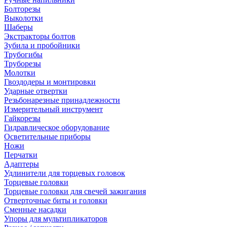
Болторезы
Выколотки
Шаберы
Экстракторы болтов
Зубила и пробойники
Трубогибы
Труборезы
Молотки
Гвоздодеры и монтировки
Ударные отвертки
Резьбонарезные принадлежности
Измерительный инструмент
Гайкорезы
Гидравлическое оборудование
Осветительные приборы
Ножи
Перчатки
Адаптеры
Удлинители для торцевых головок
Торцевые головки
Торцевые головки для свечей зажигания
Отверточные биты и головки
Сменные насадки
Упоры для мультипликаторов