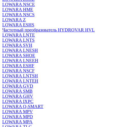
LOWARA NSCE
LOWARA HME
LOWARA NSCS
LOWARA Z
LOWARA ESHS
Частотный преобразователь HYDROVAR HVL
LOWARA LNTE
LOWARA LNTS
LOWARA SVH
LOWARA LNESH
LOWARA SHOE
LOWARA LNEEH
LOWARA ESHF
LOWARA NSCF
LOWARA LNTSH
LOWARA LNTEH
LOWARA GVD
LOWARA SMB
LOWARA GHV
LOWARA IXPС
LOWARA Q-SMART
LOWARA MPV
LOWARA MPD
LOWARA MPA
LOWARA TLC