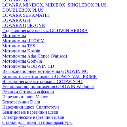
LOWARA MINIBOX, MIDIBOX, SINGLEBOX PLUS,
DOUBLEBOX PLUS
LOWARA SEKAMATIK
LOWARA GFF
LOWARA QDR, QYR
Гидравлические насосы GODWIN HEIDRA
Мотопомпы
Мотопомпы ШТОРМ
Мотопомпы TSS
Мотопомпы Koshin
Мотопомпы Atlas Copco (Varisco)
Мотопомпы Godwin
Мотопомпы GODWIN CD
Высоконапорные мотопомпы GODWIN NC
Компактные мотопомпы GODWIN VAC-PRIME
Электрические мотопомпы GODWIN HL
Установки водопонижения GODWIN Wellpoint
Резчики бетона и асфальта
Нарезчики швов Vektor
Бензорезчики Diam
Нарезчики швов Сплитстоун
Бензиновые нарезчики швов
Электрические нарезчики швов
Станки для резки и гибки арматуры