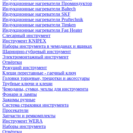
Индукционные нагреватели Проминдуктор
Индукционные нагреватели Baltech
Индукционные нагреватели SKF
Индукционные нагреватели Pruftechnik
Индукционные нагреватели Timken
Индукционные нагреватели Fag Heater
Слесарный инструмент
Инструмент KNIPEX
Наборы инструмента в чемоданах и ящиках
Шарнирно-губцевый инструмент
Электромонтажный инструмент
Отвёртки
Режущий инструмент
Клещи переставные - гаечный ключ
Головки торцевые, трещотки и аксессуары
Трубные ключи и клещи
Чемоданы, сумки, чехлы для инструмента
Фонари и лампы
Зажимы ручные
Система страховки инструмента
Просекатели
Запчасти и ремкомплекты
Инструмент WERA
Наборы инструмента
Отвёртки