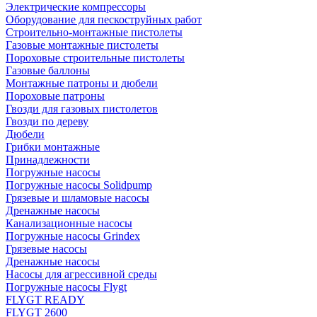
Электрические компрессоры
Оборудование для пескоструйных работ
Строительно-монтажные пистолеты
Газовые монтажные пистолеты
Пороховые строительные пистолеты
Газовые баллоны
Монтажные патроны и дюбели
Пороховые патроны
Гвозди для газовых пистолетов
Гвозди по дереву
Дюбели
Грибки монтажные
Принадлежности
Погружные насосы
Погружные насосы Solidpump
Грязевые и шламовые насосы
Дренажные насосы
Канализационные насосы
Погружные насосы Grindex
Грязевые насосы
Дренажные насосы
Насосы для агрессивной среды
Погружные насосы Flygt
FLYGT READY
FLYGT 2600