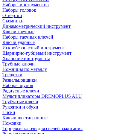
Наборы инструментов
Наборы головок
Отвертки
Съемники
Динамометрический инструмент
Ключи гаечные
Наборы гаечных ключей
Ключи ударные
Искробезопасный инструмент
Шарнирно-губцевый инструмент
Хранение инструмента
Трубные ключи
Ножницы по металлу
Трещетки
Развальцовщики
Наборы щупов
Радиусные ключи
Мультипликаторы DREMOPLUS ALU
Трубчатые ключи
Рукоятки и обухи
Тиски
Ключи шестигранные
Ножовки
Торцевые ключи для свечей зажигания
Ручные напильники