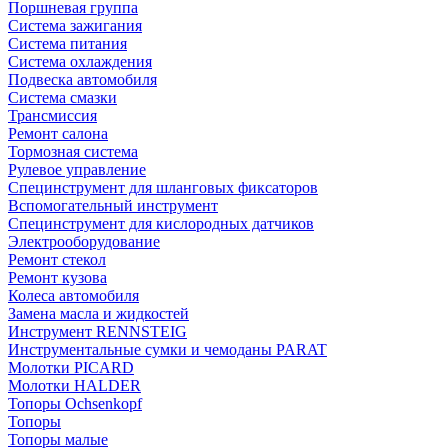
Поршневая группа
Система зажигания
Система питания
Система охлаждения
Подвеска автомобиля
Система смазки
Трансмиссия
Ремонт салона
Тормозная система
Рулевое управление
Специнструмент для шланговых фиксаторов
Вспомогательный инструмент
Специнструмент для кислородных датчиков
Электрооборудование
Ремонт стекол
Ремонт кузова
Колеса автомобиля
Замена масла и жидкостей
Инструмент RENNSTEIG
Инструментальные сумки и чемоданы PARAT
Молотки PICARD
Молотки HALDER
Топоры Ochsenkopf
Топоры
Топоры малые