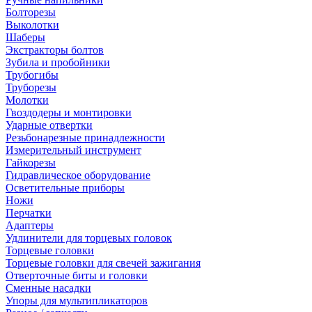
Болторезы
Выколотки
Шаберы
Экстракторы болтов
Зубила и пробойники
Трубогибы
Труборезы
Молотки
Гвоздодеры и монтировки
Ударные отвертки
Резьбонарезные принадлежности
Измерительный инструмент
Гайкорезы
Гидравлическое оборудование
Осветительные приборы
Ножи
Перчатки
Адаптеры
Удлинители для торцевых головок
Торцевые головки
Торцевые головки для свечей зажигания
Отверточные биты и головки
Сменные насадки
Упоры для мультипликаторов