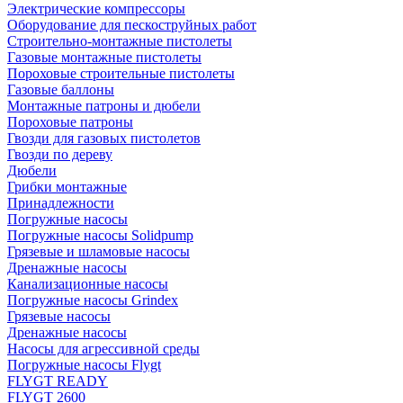
Электрические компрессоры
Оборудование для пескоструйных работ
Строительно-монтажные пистолеты
Газовые монтажные пистолеты
Пороховые строительные пистолеты
Газовые баллоны
Монтажные патроны и дюбели
Пороховые патроны
Гвозди для газовых пистолетов
Гвозди по дереву
Дюбели
Грибки монтажные
Принадлежности
Погружные насосы
Погружные насосы Solidpump
Грязевые и шламовые насосы
Дренажные насосы
Канализационные насосы
Погружные насосы Grindex
Грязевые насосы
Дренажные насосы
Насосы для агрессивной среды
Погружные насосы Flygt
FLYGT READY
FLYGT 2600