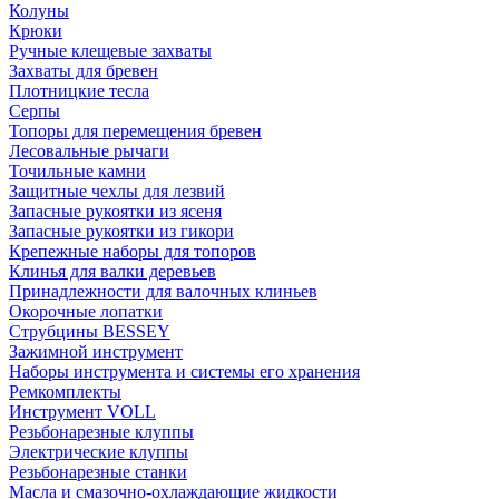
Колуны
Крюки
Ручные клещевые захваты
Захваты для бревен
Плотницкие тесла
Серпы
Топоры для перемещения бревен
Лесовальные рычаги
Точильные камни
Защитные чехлы для лезвий
Запасные рукоятки из ясеня
Запасные рукоятки из гикори
Крепежные наборы для топоров
Клинья для валки деревьев
Принадлежности для валочных клиньев
Окорочные лопатки
Струбцины BESSEY
Зажимной инструмент
Наборы инструмента и системы его хранения
Ремкомплекты
Инструмент VOLL
Резьбонарезные клуппы
Электрические клуппы
Резьбонарезные станки
Масла и смазочно-охлаждающие жидкости