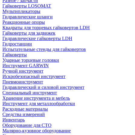
Разное / запчасти
Гайковерты LOSOMAT
Мультипликаторы
Гидравлические шланги
Реакционные опоры
Квадраты для торцевых гайковертов LDH
Гайковерты для задвижек
Гидравлические гайковерты LDH
Гидростанции
Испытательные стенды для гайковертов
Гайковерты
Ударные торцевые головки
Инструмент GARWIN
Ручной инструмент
Искробезопасный инструмент
Пневмоинструмент
Гидравлический и силовой инструмент
Специальный инструмент
Хранение инструмента и мебель
Инструмент для металлообработки
Расходные материалы
Средства измерений
Инвентарь
Оборудование для СТО
Малярно-кузовное оборудование