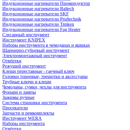
Индукционные нагреватели Проминдуктор
Индукционные нагреватели Baltech
Индукционные нагреватели SKF
Индукционные нагреватели Pruftechnik
Индукционные нагреватели Timken
Индукционные нагреватели Fag Heater
Слесарный инструмент
Инструмент KNIPEX
Наборы инструмента в чемоданах и ящиках
Шарнирно-губцевый инструмент
Электромонтажный инструмент
Отвёртки
Режущий инструмент
Клещи переставные - гаечный ключ
Головки торцевые, трещотки и аксессуары
Трубные ключи и клещи
Чемоданы, сумки, чехлы для инструмента
Фонари и лампы
Зажимы ручные
Система страховки инструмента
Просекатели
Запчасти и ремкомплекты
Инструмент WERA
Наборы инструмента
Отвёртки