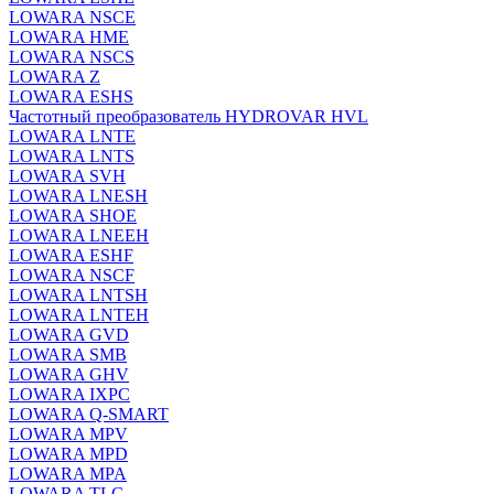
LOWARA NSCE
LOWARA HME
LOWARA NSCS
LOWARA Z
LOWARA ESHS
Частотный преобразователь HYDROVAR HVL
LOWARA LNTE
LOWARA LNTS
LOWARA SVH
LOWARA LNESH
LOWARA SHOE
LOWARA LNEEH
LOWARA ESHF
LOWARA NSCF
LOWARA LNTSH
LOWARA LNTEH
LOWARA GVD
LOWARA SMB
LOWARA GHV
LOWARA IXPС
LOWARA Q-SMART
LOWARA MPV
LOWARA MPD
LOWARA MPA
LOWARA TLC