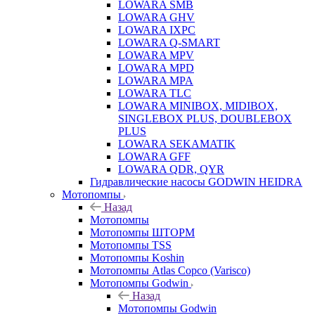
LOWARA SMB
LOWARA GHV
LOWARA IXPС
LOWARA Q-SMART
LOWARA MPV
LOWARA MPD
LOWARA MPA
LOWARA TLC
LOWARA MINIBOX, MIDIBOX,
SINGLEBOX PLUS, DOUBLEBOX
PLUS
LOWARA SEKAMATIK
LOWARA GFF
LOWARA QDR, QYR
Гидравлические насосы GODWIN HEIDRA
Мотопомпы
Назад
Мотопомпы
Мотопомпы ШТОРМ
Мотопомпы TSS
Мотопомпы Koshin
Мотопомпы Atlas Copco (Varisco)
Мотопомпы Godwin
Назад
Мотопомпы Godwin