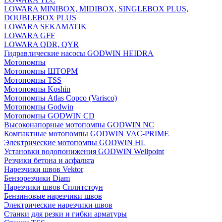
LOWARA MINIBOX, MIDIBOX, SINGLEBOX PLUS,
DOUBLEBOX PLUS
LOWARA SEKAMATIK
LOWARA GFF
LOWARA QDR, QYR
Гидравлические насосы GODWIN HEIDRA
Мотопомпы
Мотопомпы ШТОРМ
Мотопомпы TSS
Мотопомпы Koshin
Мотопомпы Atlas Copco (Varisco)
Мотопомпы Godwin
Мотопомпы GODWIN CD
Высоконапорные мотопомпы GODWIN NC
Компактные мотопомпы GODWIN VAC-PRIME
Электрические мотопомпы GODWIN HL
Установки водопонижения GODWIN Wellpoint
Резчики бетона и асфальта
Нарезчики швов Vektor
Бензорезчики Diam
Нарезчики швов Сплитстоун
Бензиновые нарезчики швов
Электрические нарезчики швов
Станки для резки и гибки арматуры