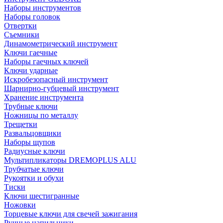
Наборы инструментов
Наборы головок
Отвертки
Съемники
Динамометрический инструмент
Ключи гаечные
Наборы гаечных ключей
Ключи ударные
Искробезопасный инструмент
Шарнирно-губцевый инструмент
Хранение инструмента
Трубные ключи
Ножницы по металлу
Трещетки
Развальцовщики
Наборы щупов
Радиусные ключи
Мультипликаторы DREMOPLUS ALU
Трубчатые ключи
Рукоятки и обухи
Тиски
Ключи шестигранные
Ножовки
Торцевые ключи для свечей зажигания
Ручные напильники