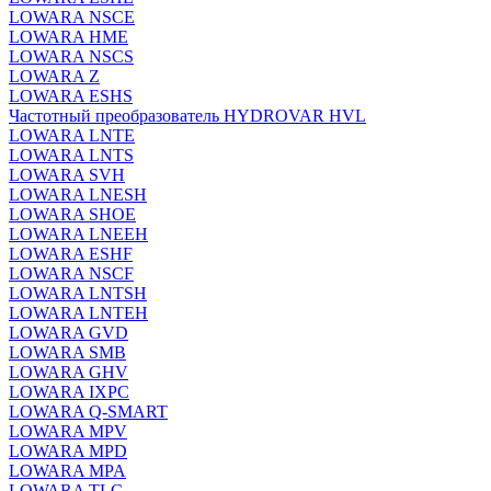
LOWARA NSCE
LOWARA HME
LOWARA NSCS
LOWARA Z
LOWARA ESHS
Частотный преобразователь HYDROVAR HVL
LOWARA LNTE
LOWARA LNTS
LOWARA SVH
LOWARA LNESH
LOWARA SHOE
LOWARA LNEEH
LOWARA ESHF
LOWARA NSCF
LOWARA LNTSH
LOWARA LNTEH
LOWARA GVD
LOWARA SMB
LOWARA GHV
LOWARA IXPС
LOWARA Q-SMART
LOWARA MPV
LOWARA MPD
LOWARA MPA
LOWARA TLC