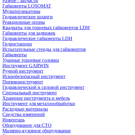
Разное / запчасти
Гайковерты LOSOMAT
Мультипликаторы
Гидравлические шланги
Реакционные опоры
Квадраты для торцевых гайковертов LDH
Гайковерты для задвижек
Гидравлические гайковерты LDH
Гидростанции
Испытательные стенды для гайковертов
Гайковерты
Ударные торцевые головки
Инструмент GARWIN
Ручной инструмент
Искробезопасный инструмент
Пневмоинструмент
Гидравлический и силовой инструмент
Специальный инструмент
Хранение инструмента и мебель
Инструмент для металлообработки
Расходные материалы
Средства измерений
Инвентарь
Оборудование для СТО
Малярно-кузовное оборудование