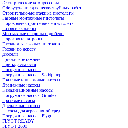
Электрические компрессоры
Оборудование для пескоструйных работ
Строительно-монтажные пистолеты
Газовые монтажные пистолеты
Пороховые строительные пистолеты
Газовые баллоны
Монтажные патроны и дюбели
Пороховые патроны
Гвозди для газовых пистолетов
Гвозди по дереву
Дюбели
Грибки монтажные
Принадлежности
Погружные насосы
Погружные насосы Solidpump
Грязевые и шламовые насосы
Дренажные насосы
Канализационные насосы
Погружные насосы Grindex
Грязевые насосы
Дренажные насосы
Насосы для агрессивной среды
Погружные насосы Flygt
FLYGT READY
FLYGT 2600