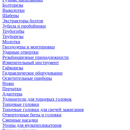
Болторезы
Выколотки
Шаберы
Экстракторы болтов
Зубила и пробойники
Трубогибы
Труборезы
Молотки
Гвоздодеры и монтировки
Ударные отвертки
Резьбонарезные принадлежности
Измерительный инструмент
Гайкорезы
Гидравлическое оборудование
Осветительные приборы
Ножи
Перчатки
Адаптеры
Удлинители для торцевых головок
Торцевые головки
Торцевые головки для свечей зажигания
Отверточные биты и головки
Сменные насадки
Упоры для мультипликаторов