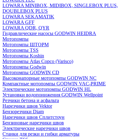
LOWARA MINIBOX, MIDIBOX, SINGLEBOX PLUS,
DOUBLEBOX PLUS
LOWARA SEKAMATIK
LOWARA GFF
LOWARA QDR, QYR
Гидравлические насосы GODWIN HEIDRA
Мотопомпы
Мотопомпы ШТОРМ
Мотопомпы TSS
Мотопомпы Koshin
Мотопомпы Atlas Copco (Varisco)
Мотопомпы Godwin
Мотопомпы GODWIN CD
Высоконапорные мотопомпы GODWIN NC
Компактные мотопомпы GODWIN VAC-PRIME
Электрические мотопомпы GODWIN HL
Установки водопонижения GODWIN Wellpoint
Резчики бетона и асфальта
Нарезчики швов Vektor
Бензорезчики Diam
Нарезчики швов Сплитстоун
Бензиновые нарезчики швов
Электрические нарезчики швов
Станки для резки и гибки арматуры