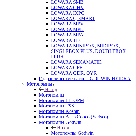
LOWARA SMB
LOWARA GHV
LOWARA IXPС
LOWARA Q-SMART
LOWARA MPV
LOWARA MPD
LOWARA MPA
LOWARA TLC
LOWARA MINIBOX, MIDIBOX,
SINGLEBOX PLUS, DOUBLEBOX
PLUS
LOWARA SEKAMATIK
LOWARA GFF
LOWARA QDR, QYR
Гидравлические насосы GODWIN HEIDRA
Мотопомпы
Назад
Мотопомпы
Мотопомпы ШТОРМ
Мотопомпы TSS
Мотопомпы Koshin
Мотопомпы Atlas Copco (Varisco)
Мотопомпы Godwin
Назад
Мотопомпы Godwin