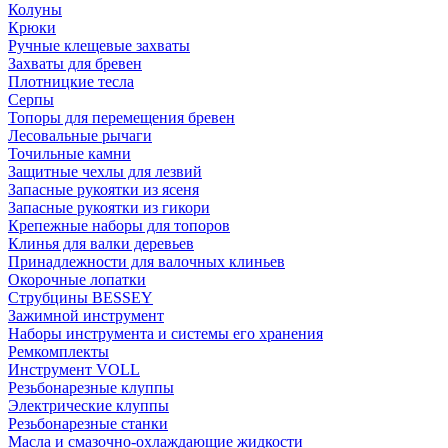
Колуны
Крюки
Ручные клещевые захваты
Захваты для бревен
Плотницкие тесла
Серпы
Топоры для перемещения бревен
Лесовальные рычаги
Точильные камни
Защитные чехлы для лезвий
Запасные рукоятки из ясеня
Запасные рукоятки из гикори
Крепежные наборы для топоров
Клинья для валки деревьев
Принадлежности для валочных клиньев
Окорочные лопатки
Струбцины BESSEY
Зажимной инструмент
Наборы инструмента и системы его хранения
Ремкомплекты
Инструмент VOLL
Резьбонарезные клуппы
Электрические клуппы
Резьбонарезные станки
Масла и смазочно-охлаждающие жидкости