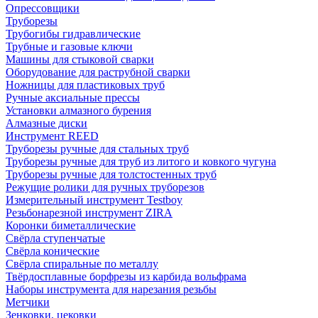
Опрессовщики
Труборезы
Трубогибы гидравлические
Трубные и газовые ключи
Машины для стыковой сварки
Оборудование для раструбной сварки
Ножницы для пластиковых труб
Ручные аксиальные прессы
Установки алмазного бурения
Алмазные диски
Инструмент REED
Труборезы ручные для стальных труб
Труборезы ручные для труб из литого и ковкого чугуна
Труборезы ручные для толстостенных труб
Режущие ролики для ручных труборезов
Измерительный инструмент Testboy
Резьбонарезной инструмент ZIRA
Коронки биметаллические
Свёрла ступенчатые
Свёрла конические
Свёрла спиральные по металлу
Твёрдосплавные борфрезы из карбида вольфрама
Наборы инструмента для нарезания резьбы
Метчики
Зенковки, цековки