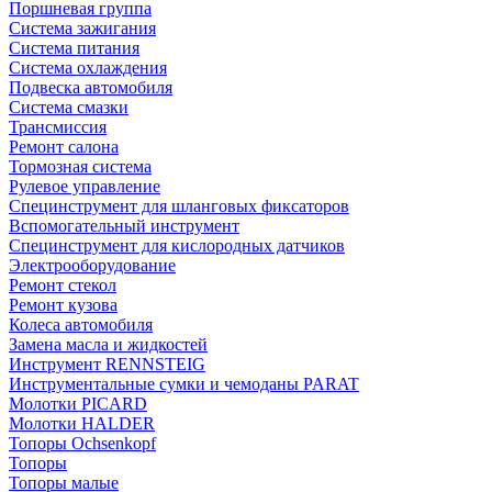
Поршневая группа
Система зажигания
Система питания
Система охлаждения
Подвеска автомобиля
Система смазки
Трансмиссия
Ремонт салона
Тормозная система
Рулевое управление
Специнструмент для шланговых фиксаторов
Вспомогательный инструмент
Специнструмент для кислородных датчиков
Электрооборудование
Ремонт стекол
Ремонт кузова
Колеса автомобиля
Замена масла и жидкостей
Инструмент RENNSTEIG
Инструментальные сумки и чемоданы PARAT
Молотки PICARD
Молотки HALDER
Топоры Ochsenkopf
Топоры
Топоры малые