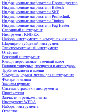
Индукционные нагреватели Проминдуктор
Индукционные нагреватели Baltech
Индукционные нагреватели SKF
Индукционные нагреватели Pruftechnik
Индукционные нагреватели Timken
Индукционные нагреватели Fag Heater
Слесарный инструмент
Инструмент KNIPEX
Наборы инструмента в чемоданах и ящиках
Шарнирно-губцевый инструмент
Электромонтажный инструмент
Отвёртки
Режущий инструмент
Клещи переставные - гаечный ключ
Головки торцевые, трещотки и аксессуары
Трубные ключи и клещи
Чемоданы, сумки, чехлы для инструмента
Фонари и лампы
Зажимы ручные
Система страховки инструмента
Просекатели
Запчасти и ремкомплекты
Инструмент WERA
Наборы инструмента
Отвёртки