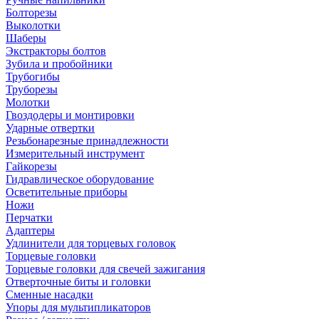
Болторезы
Выколотки
Шаберы
Экстракторы болтов
Зубила и пробойники
Трубогибы
Труборезы
Молотки
Гвоздодеры и монтировки
Ударные отвертки
Резьбонарезные принадлежности
Измерительный инструмент
Гайкорезы
Гидравлическое оборудование
Осветительные приборы
Ножи
Перчатки
Адаптеры
Удлинители для торцевых головок
Торцевые головки
Торцевые головки для свечей зажигания
Отверточные биты и головки
Сменные насадки
Упоры для мультипликаторов