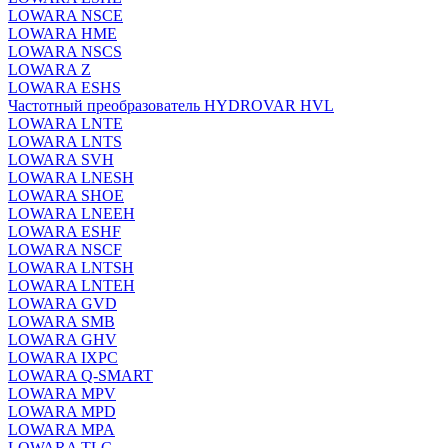
LOWARA NSCE
LOWARA HME
LOWARA NSCS
LOWARA Z
LOWARA ESHS
Частотный преобразователь HYDROVAR HVL
LOWARA LNTE
LOWARA LNTS
LOWARA SVH
LOWARA LNESH
LOWARA SHOE
LOWARA LNEEH
LOWARA ESHF
LOWARA NSCF
LOWARA LNTSH
LOWARA LNTEH
LOWARA GVD
LOWARA SMB
LOWARA GHV
LOWARA IXPС
LOWARA Q-SMART
LOWARA MPV
LOWARA MPD
LOWARA MPA
LOWARA TLC