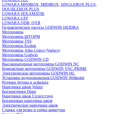
LOWARA MINIBOX, MIDIBOX, SINGLEBOX PLUS,
DOUBLEBOX PLUS
LOWARA SEKAMATIK
LOWARA GFF
LOWARA QDR, QYR
Гидравлические насосы GODWIN HEIDRA
Мотопомпы
Мотопомпы ШТОРМ
Мотопомпы TSS
Мотопомпы Koshin
Мотопомпы Atlas Copco (Varisco)
Мотопомпы Godwin
Мотопомпы GODWIN CD
Высоконапорные мотопомпы GODWIN NC
Компактные мотопомпы GODWIN VAC-PRIME
Электрические мотопомпы GODWIN HL
Установки водопонижения GODWIN Wellpoint
Резчики бетона и асфальта
Нарезчики швов Vektor
Бензорезчики Diam
Нарезчики швов Сплитстоун
Бензиновые нарезчики швов
Электрические нарезчики швов
Станки для резки и гибки арматуры