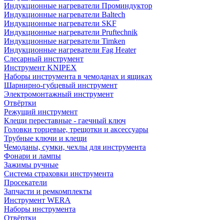
Индукционные нагреватели Проминдуктор
Индукционные нагреватели Baltech
Индукционные нагреватели SKF
Индукционные нагреватели Pruftechnik
Индукционные нагреватели Timken
Индукционные нагреватели Fag Heater
Слесарный инструмент
Инструмент KNIPEX
Наборы инструмента в чемоданах и ящиках
Шарнирно-губцевый инструмент
Электромонтажный инструмент
Отвёртки
Режущий инструмент
Клещи переставные - гаечный ключ
Головки торцевые, трещотки и аксессуары
Трубные ключи и клещи
Чемоданы, сумки, чехлы для инструмента
Фонари и лампы
Зажимы ручные
Система страховки инструмента
Просекатели
Запчасти и ремкомплекты
Инструмент WERA
Наборы инструмента
Отвёртки