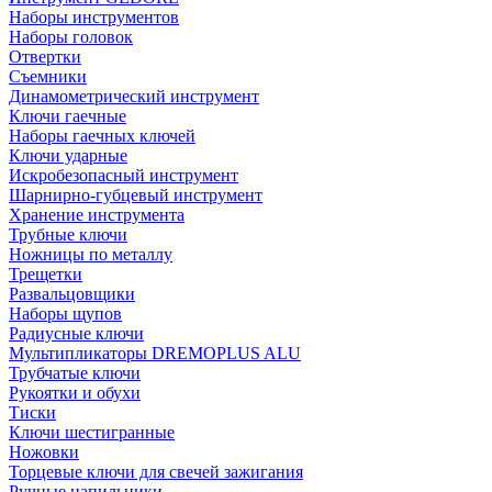
Наборы инструментов
Наборы головок
Отвертки
Съемники
Динамометрический инструмент
Ключи гаечные
Наборы гаечных ключей
Ключи ударные
Искробезопасный инструмент
Шарнирно-губцевый инструмент
Хранение инструмента
Трубные ключи
Ножницы по металлу
Трещетки
Развальцовщики
Наборы щупов
Радиусные ключи
Мультипликаторы DREMOPLUS ALU
Трубчатые ключи
Рукоятки и обухи
Тиски
Ключи шестигранные
Ножовки
Торцевые ключи для свечей зажигания
Ручные напильники