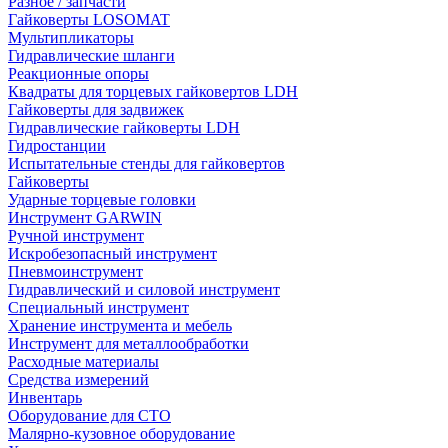
Разное / запчасти
Гайковерты LOSOMAT
Мультипликаторы
Гидравлические шланги
Реакционные опоры
Квадраты для торцевых гайковертов LDH
Гайковерты для задвижек
Гидравлические гайковерты LDH
Гидростанции
Испытательные стенды для гайковертов
Гайковерты
Ударные торцевые головки
Инструмент GARWIN
Ручной инструмент
Искробезопасный инструмент
Пневмоинструмент
Гидравлический и силовой инструмент
Специальный инструмент
Хранение инструмента и мебель
Инструмент для металлообработки
Расходные материалы
Средства измерений
Инвентарь
Оборудование для СТО
Малярно-кузовное оборудование