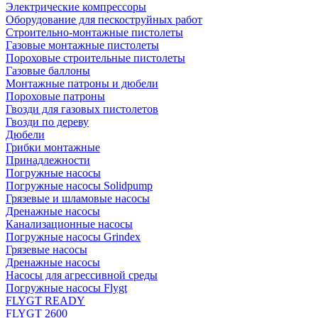
Электрические компрессоры
Оборудование для пескоструйных работ
Строительно-монтажные пистолеты
Газовые монтажные пистолеты
Пороховые строительные пистолеты
Газовые баллоны
Монтажные патроны и дюбели
Пороховые патроны
Гвозди для газовых пистолетов
Гвозди по дереву
Дюбели
Грибки монтажные
Принадлежности
Погружные насосы
Погружные насосы Solidpump
Грязевые и шламовые насосы
Дренажные насосы
Канализационные насосы
Погружные насосы Grindex
Грязевые насосы
Дренажные насосы
Насосы для агрессивной среды
Погружные насосы Flygt
FLYGT READY
FLYGT 2600