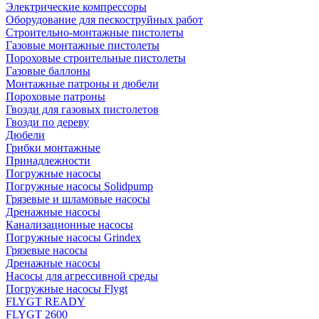
Электрические компрессоры
Оборудование для пескоструйных работ
Строительно-монтажные пистолеты
Газовые монтажные пистолеты
Пороховые строительные пистолеты
Газовые баллоны
Монтажные патроны и дюбели
Пороховые патроны
Гвозди для газовых пистолетов
Гвозди по дереву
Дюбели
Грибки монтажные
Принадлежности
Погружные насосы
Погружные насосы Solidpump
Грязевые и шламовые насосы
Дренажные насосы
Канализационные насосы
Погружные насосы Grindex
Грязевые насосы
Дренажные насосы
Насосы для агрессивной среды
Погружные насосы Flygt
FLYGT READY
FLYGT 2600