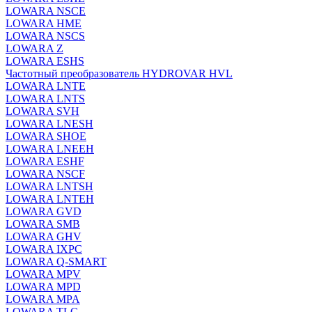
LOWARA NSCE
LOWARA HME
LOWARA NSCS
LOWARA Z
LOWARA ESHS
Частотный преобразователь HYDROVAR HVL
LOWARA LNTE
LOWARA LNTS
LOWARA SVH
LOWARA LNESH
LOWARA SHOE
LOWARA LNEEH
LOWARA ESHF
LOWARA NSCF
LOWARA LNTSH
LOWARA LNTEH
LOWARA GVD
LOWARA SMB
LOWARA GHV
LOWARA IXPС
LOWARA Q-SMART
LOWARA MPV
LOWARA MPD
LOWARA MPA
LOWARA TLC