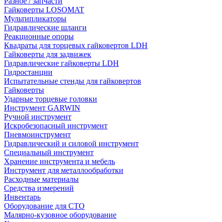
Разное / запчасти
Гайковерты LOSOMAT
Мультипликаторы
Гидравлические шланги
Реакционные опоры
Квадраты для торцевых гайковертов LDH
Гайковерты для задвижек
Гидравлические гайковерты LDH
Гидростанции
Испытательные стенды для гайковертов
Гайковерты
Ударные торцевые головки
Инструмент GARWIN
Ручной инструмент
Искробезопасный инструмент
Пневмоинструмент
Гидравлический и силовой инструмент
Специальный инструмент
Хранение инструмента и мебель
Инструмент для металлообработки
Расходные материалы
Средства измерений
Инвентарь
Оборудование для СТО
Малярно-кузовное оборудование