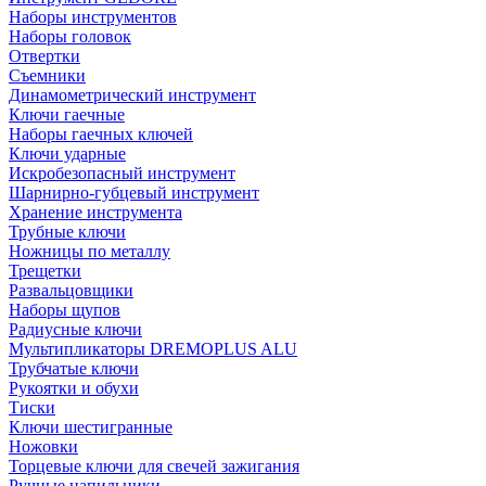
Наборы инструментов
Наборы головок
Отвертки
Съемники
Динамометрический инструмент
Ключи гаечные
Наборы гаечных ключей
Ключи ударные
Искробезопасный инструмент
Шарнирно-губцевый инструмент
Хранение инструмента
Трубные ключи
Ножницы по металлу
Трещетки
Развальцовщики
Наборы щупов
Радиусные ключи
Мультипликаторы DREMOPLUS ALU
Трубчатые ключи
Рукоятки и обухи
Тиски
Ключи шестигранные
Ножовки
Торцевые ключи для свечей зажигания
Ручные напильники