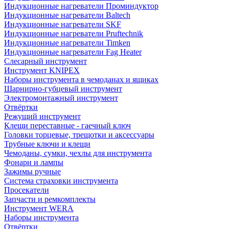
Индукционные нагреватели Проминдуктор
Индукционные нагреватели Baltech
Индукционные нагреватели SKF
Индукционные нагреватели Pruftechnik
Индукционные нагреватели Timken
Индукционные нагреватели Fag Heater
Слесарный инструмент
Инструмент KNIPEX
Наборы инструмента в чемоданах и ящиках
Шарнирно-губцевый инструмент
Электромонтажный инструмент
Отвёртки
Режущий инструмент
Клещи переставные - гаечный ключ
Головки торцевые, трещотки и аксессуары
Трубные ключи и клещи
Чемоданы, сумки, чехлы для инструмента
Фонари и лампы
Зажимы ручные
Система страховки инструмента
Просекатели
Запчасти и ремкомплекты
Инструмент WERA
Наборы инструмента
Отвёртки