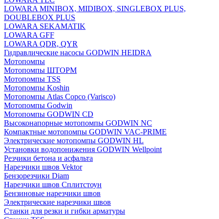
LOWARA MINIBOX, MIDIBOX, SINGLEBOX PLUS,
DOUBLEBOX PLUS
LOWARA SEKAMATIK
LOWARA GFF
LOWARA QDR, QYR
Гидравлические насосы GODWIN HEIDRA
Мотопомпы
Мотопомпы ШТОРМ
Мотопомпы TSS
Мотопомпы Koshin
Мотопомпы Atlas Copco (Varisco)
Мотопомпы Godwin
Мотопомпы GODWIN CD
Высоконапорные мотопомпы GODWIN NC
Компактные мотопомпы GODWIN VAC-PRIME
Электрические мотопомпы GODWIN HL
Установки водопонижения GODWIN Wellpoint
Резчики бетона и асфальта
Нарезчики швов Vektor
Бензорезчики Diam
Нарезчики швов Сплитстоун
Бензиновые нарезчики швов
Электрические нарезчики швов
Станки для резки и гибки арматуры