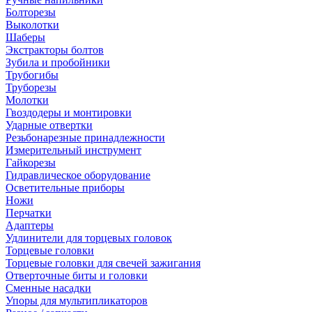
Болторезы
Выколотки
Шаберы
Экстракторы болтов
Зубила и пробойники
Трубогибы
Труборезы
Молотки
Гвоздодеры и монтировки
Ударные отвертки
Резьбонарезные принадлежности
Измерительный инструмент
Гайкорезы
Гидравлическое оборудование
Осветительные приборы
Ножи
Перчатки
Адаптеры
Удлинители для торцевых головок
Торцевые головки
Торцевые головки для свечей зажигания
Отверточные биты и головки
Сменные насадки
Упоры для мультипликаторов