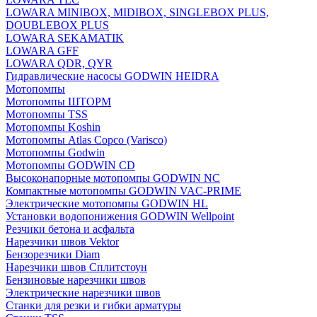
LOWARA MINIBOX, MIDIBOX, SINGLEBOX PLUS,
DOUBLEBOX PLUS
LOWARA SEKAMATIK
LOWARA GFF
LOWARA QDR, QYR
Гидравлические насосы GODWIN HEIDRA
Мотопомпы
Мотопомпы ШТОРМ
Мотопомпы TSS
Мотопомпы Koshin
Мотопомпы Atlas Copco (Varisco)
Мотопомпы Godwin
Мотопомпы GODWIN CD
Высоконапорные мотопомпы GODWIN NC
Компактные мотопомпы GODWIN VAC-PRIME
Электрические мотопомпы GODWIN HL
Установки водопонижения GODWIN Wellpoint
Резчики бетона и асфальта
Нарезчики швов Vektor
Бензорезчики Diam
Нарезчики швов Сплитстоун
Бензиновые нарезчики швов
Электрические нарезчики швов
Станки для резки и гибки арматуры