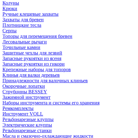
Колуны
Крюки
Ручные клещевые захваты
Захваты для бревен
Плотницкие тесла
Серпы
Топоры для перемещения бревен
Лесовальные рычаги
Точильные камни
Защитные чехлы для лезвий
Запасные рукоятки из ясеня
Запасные рукоятки из гикори
Крепежные наборы для топоров
Клинья для валки деревьев
Принадлежности для валочных клиньев
Окорочные лопатки
Струбцины BESSEY
Зажимной инструмент
Наборы инструмента и системы его хранения
Ремкомплекты
Инструмент VOLL
Резьбонарезные клуппы
Электрические клуппы
Резьбонарезные станки
Масла и смазочно-охлаждающие жидкости