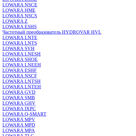
LOWARA NSCE
LOWARA HME
LOWARA NSCS
LOWARA Z
LOWARA ESHS
Частотный преобразователь HYDROVAR HVL
LOWARA LNTE
LOWARA LNTS
LOWARA SVH
LOWARA LNESH
LOWARA SHOE
LOWARA LNEEH
LOWARA ESHF
LOWARA NSCF
LOWARA LNTSH
LOWARA LNTEH
LOWARA GVD
LOWARA SMB
LOWARA GHV
LOWARA IXPС
LOWARA Q-SMART
LOWARA MPV
LOWARA MPD
LOWARA MPA
LOWARA TLC