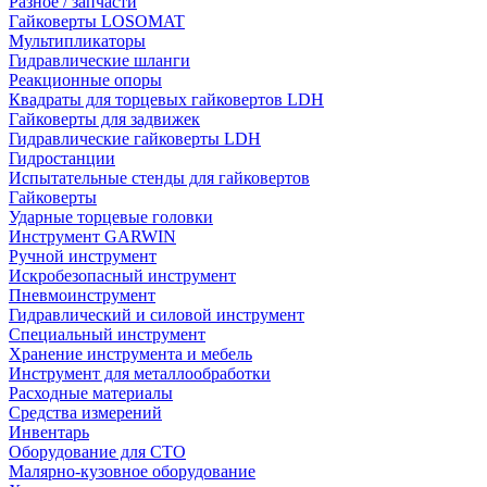
Разное / запчасти
Гайковерты LOSOMAT
Мультипликаторы
Гидравлические шланги
Реакционные опоры
Квадраты для торцевых гайковертов LDH
Гайковерты для задвижек
Гидравлические гайковерты LDH
Гидростанции
Испытательные стенды для гайковертов
Гайковерты
Ударные торцевые головки
Инструмент GARWIN
Ручной инструмент
Искробезопасный инструмент
Пневмоинструмент
Гидравлический и силовой инструмент
Специальный инструмент
Хранение инструмента и мебель
Инструмент для металлообработки
Расходные материалы
Средства измерений
Инвентарь
Оборудование для СТО
Малярно-кузовное оборудование