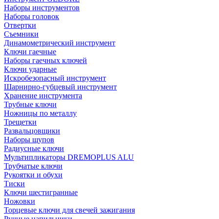
Наборы инструментов
Наборы головок
Отвертки
Съемники
Динамометрический инструмент
Ключи гаечные
Наборы гаечных ключей
Ключи ударные
Искробезопасный инструмент
Шарнирно-губцевый инструмент
Хранение инструмента
Трубные ключи
Ножницы по металлу
Трещетки
Развальцовщики
Наборы щупов
Радиусные ключи
Мультипликаторы DREMOPLUS ALU
Трубчатые ключи
Рукоятки и обухи
Тиски
Ключи шестигранные
Ножовки
Торцевые ключи для свечей зажигания
Ручные напильники