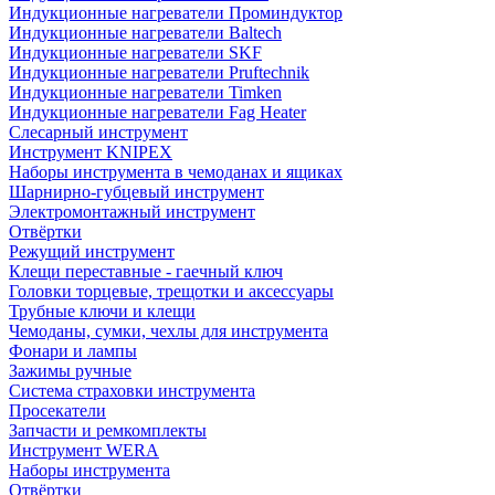
Индукционные нагреватели Проминдуктор
Индукционные нагреватели Baltech
Индукционные нагреватели SKF
Индукционные нагреватели Pruftechnik
Индукционные нагреватели Timken
Индукционные нагреватели Fag Heater
Слесарный инструмент
Инструмент KNIPEX
Наборы инструмента в чемоданах и ящиках
Шарнирно-губцевый инструмент
Электромонтажный инструмент
Отвёртки
Режущий инструмент
Клещи переставные - гаечный ключ
Головки торцевые, трещотки и аксессуары
Трубные ключи и клещи
Чемоданы, сумки, чехлы для инструмента
Фонари и лампы
Зажимы ручные
Система страховки инструмента
Просекатели
Запчасти и ремкомплекты
Инструмент WERA
Наборы инструмента
Отвёртки