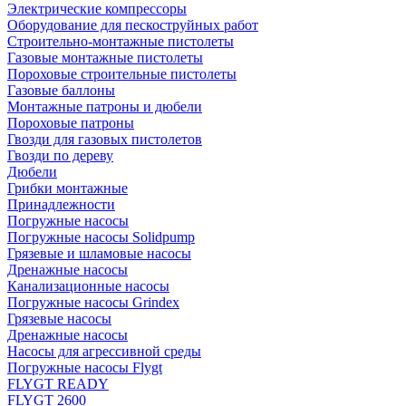
Электрические компрессоры
Оборудование для пескоструйных работ
Строительно-монтажные пистолеты
Газовые монтажные пистолеты
Пороховые строительные пистолеты
Газовые баллоны
Монтажные патроны и дюбели
Пороховые патроны
Гвозди для газовых пистолетов
Гвозди по дереву
Дюбели
Грибки монтажные
Принадлежности
Погружные насосы
Погружные насосы Solidpump
Грязевые и шламовые насосы
Дренажные насосы
Канализационные насосы
Погружные насосы Grindex
Грязевые насосы
Дренажные насосы
Насосы для агрессивной среды
Погружные насосы Flygt
FLYGT READY
FLYGT 2600