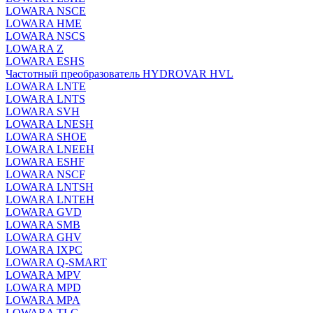
LOWARA NSCE
LOWARA HME
LOWARA NSCS
LOWARA Z
LOWARA ESHS
Частотный преобразователь HYDROVAR HVL
LOWARA LNTE
LOWARA LNTS
LOWARA SVH
LOWARA LNESH
LOWARA SHOE
LOWARA LNEEH
LOWARA ESHF
LOWARA NSCF
LOWARA LNTSH
LOWARA LNTEH
LOWARA GVD
LOWARA SMB
LOWARA GHV
LOWARA IXPС
LOWARA Q-SMART
LOWARA MPV
LOWARA MPD
LOWARA MPA
LOWARA TLC