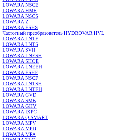
LOWARA NSCE
LOWARA HME
LOWARA NSCS
LOWARA Z
LOWARA ESHS
Частотный преобразователь HYDROVAR HVL
LOWARA LNTE
LOWARA LNTS
LOWARA SVH
LOWARA LNESH
LOWARA SHOE
LOWARA LNEEH
LOWARA ESHF
LOWARA NSCF
LOWARA LNTSH
LOWARA LNTEH
LOWARA GVD
LOWARA SMB
LOWARA GHV
LOWARA IXPС
LOWARA Q-SMART
LOWARA MPV
LOWARA MPD
LOWARA MPA
LOWARA TLC