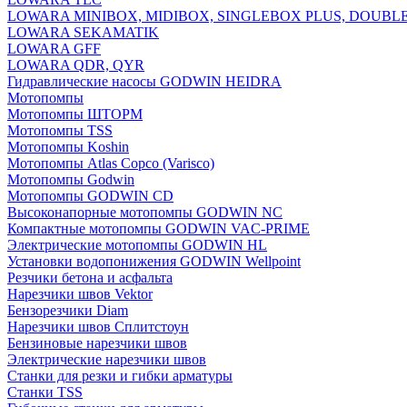
LOWARA MINIBOX, MIDIBOX, SINGLEBOX PLUS, DOUBL
LOWARA SEKAMATIK
LOWARA GFF
LOWARA QDR, QYR
Гидравлические насосы GODWIN HEIDRA
Мотопомпы
Мотопомпы ШТОРМ
Мотопомпы TSS
Мотопомпы Koshin
Мотопомпы Atlas Copco (Varisco)
Мотопомпы Godwin
Мотопомпы GODWIN CD
Высоконапорные мотопомпы GODWIN NC
Компактные мотопомпы GODWIN VAC-PRIME
Электрические мотопомпы GODWIN HL
Установки водопонижения GODWIN Wellpoint
Резчики бетона и асфальта
Нарезчики швов Vektor
Бензорезчики Diam
Нарезчики швов Сплитстоун
Бензиновые нарезчики швов
Электрические нарезчики швов
Станки для резки и гибки арматуры
Станки TSS