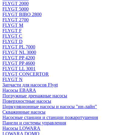
FLYGT 2000
FLYGT 5000
FLYGT BIBO 2800
FLYGT 2700
FLYGT M
FLYGT F
FLYGT C
FLYGT D
FLYGT PL 7000
FLYGT NL 3000
FLYGT PP 4200
FLYGT PP 4600
FLYGT LL 3001
FLYGT CONCERTOR
FLYGT N
Запчасти для насосов Flygt
Насосы EBARA
Погружные дренажные насосы
Поверхностные насосы
Циркуляционные насосы и насосы "ин-лайн"
Скважинные насосы
Насосные станции и станции пожаротушения
Панели и системы управления
Насосы LOWARA
LOWARA DOMO