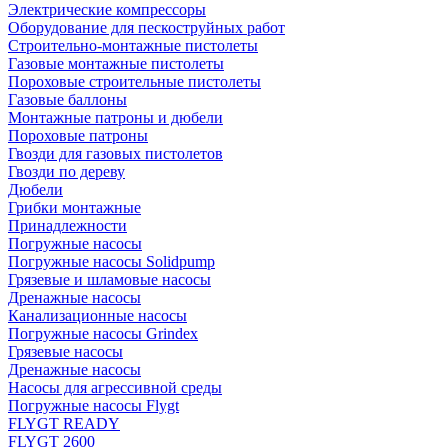
Электрические компрессоры
Оборудование для пескоструйных работ
Строительно-монтажные пистолеты
Газовые монтажные пистолеты
Пороховые строительные пистолеты
Газовые баллоны
Монтажные патроны и дюбели
Пороховые патроны
Гвозди для газовых пистолетов
Гвозди по дереву
Дюбели
Грибки монтажные
Принадлежности
Погружные насосы
Погружные насосы Solidpump
Грязевые и шламовые насосы
Дренажные насосы
Канализационные насосы
Погружные насосы Grindex
Грязевые насосы
Дренажные насосы
Насосы для агрессивной среды
Погружные насосы Flygt
FLYGT READY
FLYGT 2600