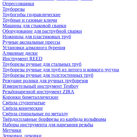
Опрессовщики
Труборезы
Трубогибы гидравлические
Трубные и газовые ключи
Машины для стыковой сварки
Оборудование для раструбной сварки
Ножницы для пластиковых труб
Ручные аксиальные прессы
Установки алмазного бурения
Алмазные диски
Инструмент REED
Труборезы ручные для стальных труб
Труборезы ручные для труб из литого и ковкого чугуна
Труборезы ручные для толстостенных труб
Режущие ролики для ручных труборезов
Измерительный инструмент Testboy
Резьбонарезной инструмент ZIRA
Коронки биметаллические
Свёрла ступенчатые
Свёрла конические
Свёрла спиральные по металлу
Твёрдосплавные борфрезы из карбида вольфрама
Наборы инструмента для нарезания резьбы
Метчики
Зенковки, цековки