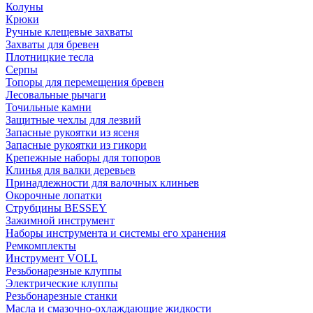
Колуны
Крюки
Ручные клещевые захваты
Захваты для бревен
Плотницкие тесла
Серпы
Топоры для перемещения бревен
Лесовальные рычаги
Точильные камни
Защитные чехлы для лезвий
Запасные рукоятки из ясеня
Запасные рукоятки из гикори
Крепежные наборы для топоров
Клинья для валки деревьев
Принадлежности для валочных клиньев
Окорочные лопатки
Струбцины BESSEY
Зажимной инструмент
Наборы инструмента и системы его хранения
Ремкомплекты
Инструмент VOLL
Резьбонарезные клуппы
Электрические клуппы
Резьбонарезные станки
Масла и смазочно-охлаждающие жидкости