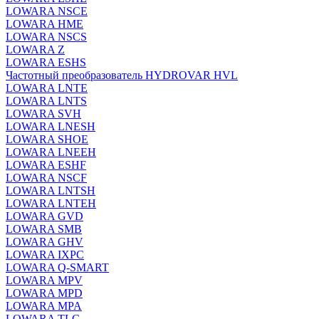
LOWARA NSCE
LOWARA HME
LOWARA NSCS
LOWARA Z
LOWARA ESHS
Частотный преобразователь HYDROVAR HVL
LOWARA LNTE
LOWARA LNTS
LOWARA SVH
LOWARA LNESH
LOWARA SHOE
LOWARA LNEEH
LOWARA ESHF
LOWARA NSCF
LOWARA LNTSH
LOWARA LNTEH
LOWARA GVD
LOWARA SMB
LOWARA GHV
LOWARA IXPС
LOWARA Q-SMART
LOWARA MPV
LOWARA MPD
LOWARA MPA
LOWARA TLC