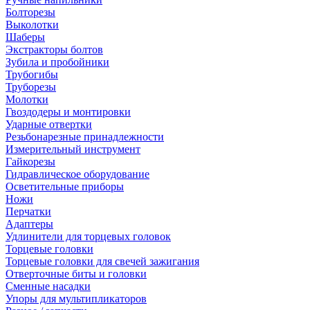
Болторезы
Выколотки
Шаберы
Экстракторы болтов
Зубила и пробойники
Трубогибы
Труборезы
Молотки
Гвоздодеры и монтировки
Ударные отвертки
Резьбонарезные принадлежности
Измерительный инструмент
Гайкорезы
Гидравлическое оборудование
Осветительные приборы
Ножи
Перчатки
Адаптеры
Удлинители для торцевых головок
Торцевые головки
Торцевые головки для свечей зажигания
Отверточные биты и головки
Сменные насадки
Упоры для мультипликаторов