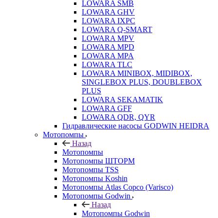
LOWARA SMB
LOWARA GHV
LOWARA IXPС
LOWARA Q-SMART
LOWARA MPV
LOWARA MPD
LOWARA MPA
LOWARA TLC
LOWARA MINIBOX, MIDIBOX,
SINGLEBOX PLUS, DOUBLEBOX
PLUS
LOWARA SEKAMATIK
LOWARA GFF
LOWARA QDR, QYR
Гидравлические насосы GODWIN HEIDRA
Мотопомпы
Назад
Мотопомпы
Мотопомпы ШТОРМ
Мотопомпы TSS
Мотопомпы Koshin
Мотопомпы Atlas Copco (Varisco)
Мотопомпы Godwin
Назад
Мотопомпы Godwin