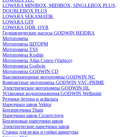
LOWARA MINIBOX, MIDIBOX, SINGLEBOX PLUS,
DOUBLEBOX PLUS
LOWARA SEKAMATIK
LOWARA GFF
LOWARA QDR, QYR
Гидравлические насосы GODWIN HEIDRA
Мотопомпы
Мотопомпы ШТОРМ
Мотопомпы TSS
Мотопомпы Koshin
Мотопомпы Atlas Copco (Varisco)
Мотопомпы Godwin
Мотопомпы GODWIN CD
Высоконапорные мотопомпы GODWIN NC
Компактные мотопомпы GODWIN VAC-PRIME
Электрические мотопомпы GODWIN HL
Установки водопонижения GODWIN Wellpoint
Резчики бетона и асфальта
Нарезчики швов Vektor
Бензорезчики Diam
Нарезчики швов Сплитстоун
Бензиновые нарезчики швов
Электрические нарезчики швов
Станки для резки и гибки арматуры