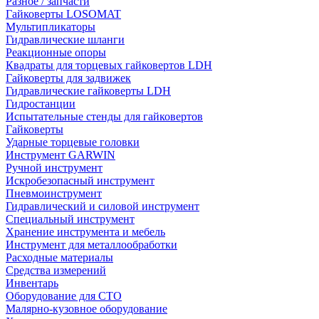
Разное / запчасти
Гайковерты LOSOMAT
Мультипликаторы
Гидравлические шланги
Реакционные опоры
Квадраты для торцевых гайковертов LDH
Гайковерты для задвижек
Гидравлические гайковерты LDH
Гидростанции
Испытательные стенды для гайковертов
Гайковерты
Ударные торцевые головки
Инструмент GARWIN
Ручной инструмент
Искробезопасный инструмент
Пневмоинструмент
Гидравлический и силовой инструмент
Специальный инструмент
Хранение инструмента и мебель
Инструмент для металлообработки
Расходные материалы
Средства измерений
Инвентарь
Оборудование для СТО
Малярно-кузовное оборудование