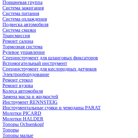
Поршневая группа
Система зажигания
Система питания
Система охлаждения
Подвеска автомобиля
Система смазки
Трансмиссия
Ремонт салона
Тормозная система
Рулевое управление
Специнструмент для шланговых фиксаторов
Вспомогательный инструмент
Специнструмент для кислородных датчиков
Электрооборудование
Ремонт стекол
Ремонт кузова
Колеса автомобиля
Замена масла и жидкостей
Инструмент RENNSTEIG
Инструментальные сумки и чемоданы PARAT
Молотки PICARD
Молотки HALDER
Топоры Ochsenkopf
Топоры
Топоры малые