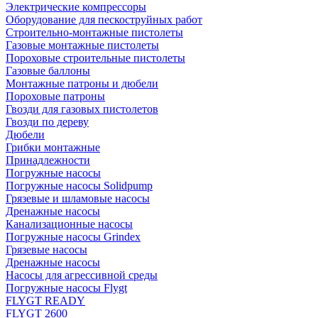
Электрические компрессоры
Оборудование для пескоструйных работ
Строительно-монтажные пистолеты
Газовые монтажные пистолеты
Пороховые строительные пистолеты
Газовые баллоны
Монтажные патроны и дюбели
Пороховые патроны
Гвозди для газовых пистолетов
Гвозди по дереву
Дюбели
Грибки монтажные
Принадлежности
Погружные насосы
Погружные насосы Solidpump
Грязевые и шламовые насосы
Дренажные насосы
Канализационные насосы
Погружные насосы Grindex
Грязевые насосы
Дренажные насосы
Насосы для агрессивной среды
Погружные насосы Flygt
FLYGT READY
FLYGT 2600