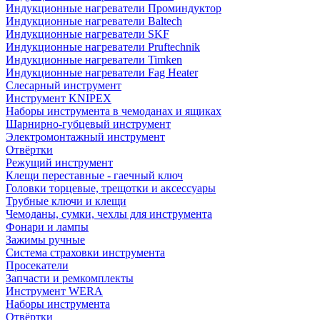
Индукционные нагреватели Проминдуктор
Индукционные нагреватели Baltech
Индукционные нагреватели SKF
Индукционные нагреватели Pruftechnik
Индукционные нагреватели Timken
Индукционные нагреватели Fag Heater
Слесарный инструмент
Инструмент KNIPEX
Наборы инструмента в чемоданах и ящиках
Шарнирно-губцевый инструмент
Электромонтажный инструмент
Отвёртки
Режущий инструмент
Клещи переставные - гаечный ключ
Головки торцевые, трещотки и аксессуары
Трубные ключи и клещи
Чемоданы, сумки, чехлы для инструмента
Фонари и лампы
Зажимы ручные
Система страховки инструмента
Просекатели
Запчасти и ремкомплекты
Инструмент WERA
Наборы инструмента
Отвёртки