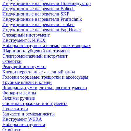
Индукционные нагреватели Проминдуктор
Индукционные нагреватели Baltech
Индукционные нагреватели SKF
Индукционные нагреватели Pruftechnik
Индукционные нагреватели Timken
Индукционные нагреватели Fag Heater
Слесарный инструмент
Инструмент KNIPEX
Наборы инструмента в чемоданах и ящиках
Шарнирно-губцевый инструмент
Электромонтажный инструмент
Отвёртки
Режущий инструмент
Клещи переставные - гаечный ключ
Головки торцевые, трещотки и аксессуары
Трубные ключи и клещи
Чемоданы, сумки, чехлы для инструмента
Фонари и лампы
Зажимы ручные
Система страховки инструмента
Просекатели
Запчасти и ремкомплекты
Инструмент WERA
Наборы инструмента
Отвёртки