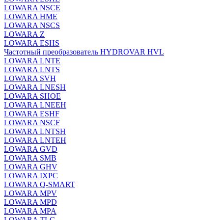
LOWARA NSCE
LOWARA HME
LOWARA NSCS
LOWARA Z
LOWARA ESHS
Частотный преобразователь HYDROVAR HVL
LOWARA LNTE
LOWARA LNTS
LOWARA SVH
LOWARA LNESH
LOWARA SHOE
LOWARA LNEEH
LOWARA ESHF
LOWARA NSCF
LOWARA LNTSH
LOWARA LNTEH
LOWARA GVD
LOWARA SMB
LOWARA GHV
LOWARA IXPС
LOWARA Q-SMART
LOWARA MPV
LOWARA MPD
LOWARA MPA
LOWARA TLC