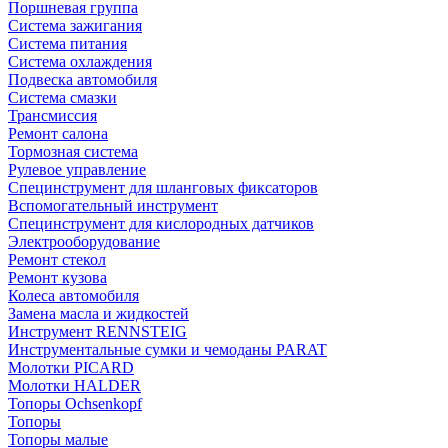
Поршневая группа
Система зажигания
Система питания
Система охлаждения
Подвеска автомобиля
Система смазки
Трансмиссия
Ремонт салона
Тормозная система
Рулевое управление
Специнструмент для шланговых фиксаторов
Вспомогательный инструмент
Специнструмент для кислородных датчиков
Электрооборудование
Ремонт стекол
Ремонт кузова
Колеса автомобиля
Замена масла и жидкостей
Инструмент RENNSTEIG
Инструментальные сумки и чемоданы PARAT
Молотки PICARD
Молотки HALDER
Топоры Ochsenkopf
Топоры
Топоры малые