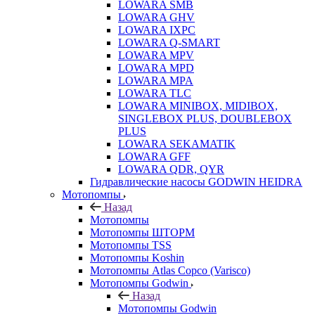
LOWARA SMB
LOWARA GHV
LOWARA IXPС
LOWARA Q-SMART
LOWARA MPV
LOWARA MPD
LOWARA MPA
LOWARA TLC
LOWARA MINIBOX, MIDIBOX,
SINGLEBOX PLUS, DOUBLEBOX
PLUS
LOWARA SEKAMATIK
LOWARA GFF
LOWARA QDR, QYR
Гидравлические насосы GODWIN HEIDRA
Мотопомпы
Назад
Мотопомпы
Мотопомпы ШТОРМ
Мотопомпы TSS
Мотопомпы Koshin
Мотопомпы Atlas Copco (Varisco)
Мотопомпы Godwin
Назад
Мотопомпы Godwin