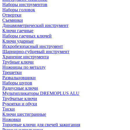
Наборы инструментов
Наборы головок
Отвертки
Съемники
Динамометрический инструмент
Ключи гаечные
Наборы гаечных ключей
Ключи ударные
Искробезопасный инструмент
Шарнирно-губцевый инструмент
Хранение инструмента
Трубные ключи
Ножницы по металлу
Трещетки
Развальцовщики
Наборы щупов
Радиусные ключи
Мультипликаторы DREMOPLUS ALU
Трубчатые ключи
Рукоятки и обухи
Тиски
Ключи шестигранные
Ножовки
Торцевые ключи для свечей зажигания
Ручные напильники