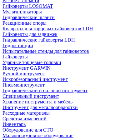
Разное / запчасти
Гайковерты LOSOMAT
Мультипликаторы
Гидравлические шланги
Реакционные опоры
Квадраты для торцевых гайковертов LDH
Гайковерты для задвижек
Гидравлические гайковерты LDH
Гидростанции
Испытательные стенды для гайковертов
Гайковерты
Ударные торцевые головки
Инструмент GARWIN
Ручной инструмент
Искробезопасный инструмент
Пневмоинструмент
Гидравлический и силовой инструмент
Специальный инструмент
Хранение инструмента и мебель
Инструмент для металлообработки
Расходные материалы
Средства измерений
Инвентарь
Оборудование для СТО
Малярно-кузовное оборудование