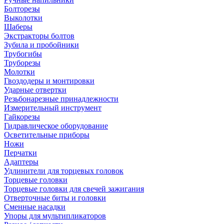
Болторезы
Выколотки
Шаберы
Экстракторы болтов
Зубила и пробойники
Трубогибы
Труборезы
Молотки
Гвоздодеры и монтировки
Ударные отвертки
Резьбонарезные принадлежности
Измерительный инструмент
Гайкорезы
Гидравлическое оборудование
Осветительные приборы
Ножи
Перчатки
Адаптеры
Удлинители для торцевых головок
Торцевые головки
Торцевые головки для свечей зажигания
Отверточные биты и головки
Сменные насадки
Упоры для мультипликаторов