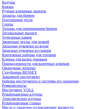
Колуны
Крюки
Ручные клещевые захваты
Захваты для бревен
Плотницкие тесла
Серпы
Топоры для перемещения бревен
Лесовальные рычаги
Точильные камни
Защитные чехлы для лезвий
Запасные рукоятки из ясеня
Запасные рукоятки из гикори
Крепежные наборы для топоров
Клинья для валки деревьев
Принадлежности для валочных клиньев
Окорочные лопатки
Струбцины BESSEY
Зажимной инструмент
Наборы инструмента и системы его хранения
Ремкомплекты
Инструмент VOLL
Резьбонарезные клуппы
Электрические клуппы
Резьбонарезные станки
Масла и смазочно-охлаждающие жидкости