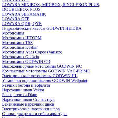
LOWARA MINIBOX, MIDIBOX, SINGLEBOX PLUS,
DOUBLEBOX PLUS
LOWARA SEKAMATIK
LOWARA GFF
LOWARA QDR, QYR
Гидравлические насосы GODWIN HEIDRA
Мотопомпы
Мотопомпы ШТОРМ
Мотопомпы TSS
Мотопомпы Koshin
Мотопомпы Atlas Copco (Varisco)
Мотопомпы Godwin
Мотопомпы GODWIN CD
Высоконапорные мотопомпы GODWIN NC
Компактные мотопомпы GODWIN VAC-PRIME
Электрические мотопомпы GODWIN HL
Установки водопонижения GODWIN Wellpoint
Резчики бетона и асфальта
Нарезчики швов Vektor
Бензорезчики Diam
Нарезчики швов Сплитстоун
Бензиновые нарезчики швов
Электрические нарезчики швов
Станки для резки и гибки арматуры