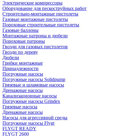
Электрические компрессоры
Оборудование для пескоструйных работ
Строительно-монтажные пистолеты
Газовые монтажные пистолеты
Пороховые строительные пистолеты
Газовые баллоны
Монтажные патроны и дюбели
Пороховые патроны
Гвозди для газовых пистолетов
Гвозди по дереву
Дюбели
Грибки монтажные
Принадлежности
Погружные насосы
Погружные насосы Solidpump
Грязевые и шламовые насосы
Дренажные насосы
Канализационные насосы
Погружные насосы Grindex
Грязевые насосы
Дренажные насосы
Насосы для агрессивной среды
Погружные насосы Flygt
FLYGT READY
FLYGT 2600