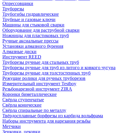
Опрессовщики
Труборезы
Трубогибы гидравлические
Трубные и газовые ключи
Машины для стыковой сварки
Оборудование для раструбной сварки
Ножницы для пластиковых труб
Ручные аксиальные прессы
Установки алмазного бурения
Алмазные диски
Инструмент REED
Труборезы ручные для стальных труб
Труборезы ручные для труб из литого и ковкого чугуна
Труборезы ручные для толстостенных труб
Режущие ролики для ручных труборезов
Измерительный инструмент Testboy
Резьбонарезной инструмент ZIRA
Коронки биметаллические
Свёрла ступенчатые
Свёрла конические
Свёрла спиральные по металлу
Твёрдосплавные борфрезы из карбида вольфрама
Наборы инструмента для нарезания резьбы
Метчики
Зенковки, цековки