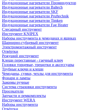
Индукционные нагреватели Проминдуктор
Индукционные нагреватели Baltech
Индукционные нагреватели SKF
Индукционные нагреватели Pruftechnik
Индукционные нагреватели Timken
Индукционные нагреватели Fag Heater
Слесарный инструмент
Инструмент KNIPEX
Наборы инструмента в чемоданах и ящиках
Шарнирно-губцевый инструмент
Электромонтажный инструмент
Отвёртки
Режущий инструмент
Клещи переставные - гаечный ключ
Головки торцевые, трещотки и аксессуары
Трубные ключи и клещи
Чемоданы, сумки, чехлы для инструмента
Фонари и лампы
Зажимы ручные
Система страховки инструмента
Просекатели
Запчасти и ремкомплекты
Инструмент WERA
Наборы инструмента
Отвёртки