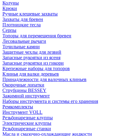
Колуны
Крюки
Ручные клещевые захваты
Захваты для бревен
Плотницкие тесла
Серпы
Топоры для перемещения бревен
Лесовальные рычаги
Точильные камни
Защитные чехлы для лезвий
Запасные рукоятки из ясеня
Запасные рукоятки из гикори
Крепежные наборы для топоров
Клинья для валки деревьев
Принадлежности для валочных клиньев
Окорочные лопатки
Струбцины BESSEY
Зажимной инструмент
Наборы инструмента и системы его хранения
Ремкомплекты
Инструмент VOLL
Резьбонарезные клуппы
Электрические клуппы
Резьбонарезные станки
Масла и смазочно-охлаждающие жидкости