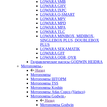
LOWARA SMB
LOWARA GHV
LOWARA IXPС
LOWARA Q-SMART
LOWARA MPV
LOWARA MPD
LOWARA MPA
LOWARA TLC
LOWARA MINIBOX, MIDIBOX,
SINGLEBOX PLUS, DOUBLEBOX
PLUS
LOWARA SEKAMATIK
LOWARA GFF
LOWARA QDR, QYR
Гидравлические насосы GODWIN HEIDRA
Мотопомпы
Назад
Мотопомпы
Мотопомпы ШТОРМ
Мотопомпы TSS
Мотопомпы Koshin
Мотопомпы Atlas Copco (Varisco)
Мотопомпы Godwin
Назад
Мотопомпы Godwin