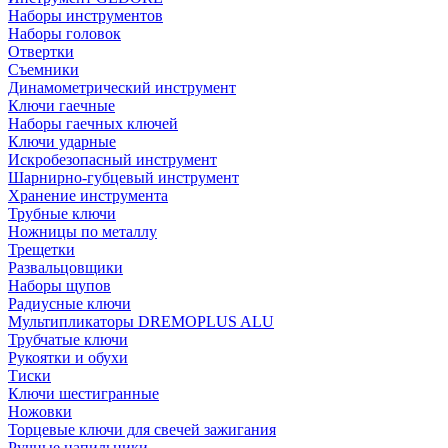
Наборы инструментов
Наборы головок
Отвертки
Съемники
Динамометрический инструмент
Ключи гаечные
Наборы гаечных ключей
Ключи ударные
Искробезопасный инструмент
Шарнирно-губцевый инструмент
Хранение инструмента
Трубные ключи
Ножницы по металлу
Трещетки
Развальцовщики
Наборы щупов
Радиусные ключи
Мультипликаторы DREMOPLUS ALU
Трубчатые ключи
Рукоятки и обухи
Тиски
Ключи шестигранные
Ножовки
Торцевые ключи для свечей зажигания
Ручные напильники