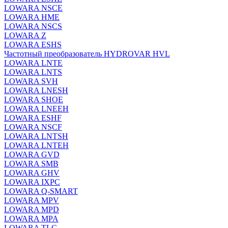
LOWARA NSCE
LOWARA HME
LOWARA NSCS
LOWARA Z
LOWARA ESHS
Частотный преобразователь HYDROVAR HVL
LOWARA LNTE
LOWARA LNTS
LOWARA SVH
LOWARA LNESH
LOWARA SHOE
LOWARA LNEEH
LOWARA ESHF
LOWARA NSCF
LOWARA LNTSH
LOWARA LNTEH
LOWARA GVD
LOWARA SMB
LOWARA GHV
LOWARA IXPС
LOWARA Q-SMART
LOWARA MPV
LOWARA MPD
LOWARA MPA
LOWARA TLC