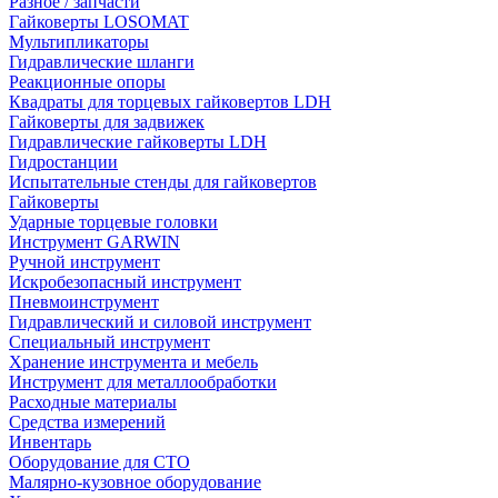
Разное / запчасти
Гайковерты LOSOMAT
Мультипликаторы
Гидравлические шланги
Реакционные опоры
Квадраты для торцевых гайковертов LDH
Гайковерты для задвижек
Гидравлические гайковерты LDH
Гидростанции
Испытательные стенды для гайковертов
Гайковерты
Ударные торцевые головки
Инструмент GARWIN
Ручной инструмент
Искробезопасный инструмент
Пневмоинструмент
Гидравлический и силовой инструмент
Специальный инструмент
Хранение инструмента и мебель
Инструмент для металлообработки
Расходные материалы
Средства измерений
Инвентарь
Оборудование для СТО
Малярно-кузовное оборудование