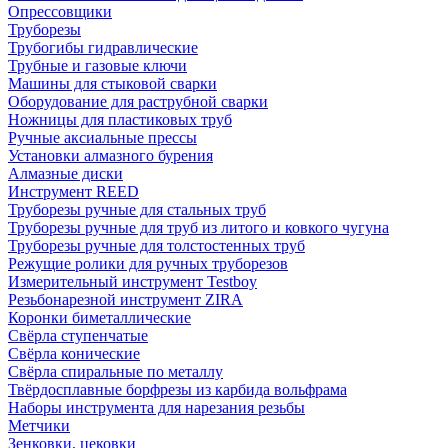
Опрессовщики
Труборезы
Трубогибы гидравлические
Трубные и газовые ключи
Машины для стыковой сварки
Оборудование для раструбной сварки
Ножницы для пластиковых труб
Ручные аксиальные прессы
Установки алмазного бурения
Алмазные диски
Инструмент REED
Труборезы ручные для стальных труб
Труборезы ручные для труб из литого и ковкого чугуна
Труборезы ручные для толстостенных труб
Режущие ролики для ручных труборезов
Измерительный инструмент Testboy
Резьбонарезной инструмент ZIRA
Коронки биметаллические
Свёрла ступенчатые
Свёрла конические
Свёрла спиральные по металлу
Твёрдосплавные борфрезы из карбида вольфрама
Наборы инструмента для нарезания резьбы
Метчики
Зенковки, цековки