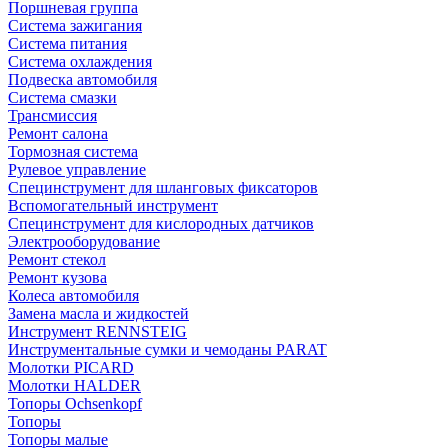
Поршневая группа
Система зажигания
Система питания
Система охлаждения
Подвеска автомобиля
Система смазки
Трансмиссия
Ремонт салона
Тормозная система
Рулевое управление
Специнструмент для шланговых фиксаторов
Вспомогательный инструмент
Специнструмент для кислородных датчиков
Электрооборудование
Ремонт стекол
Ремонт кузова
Колеса автомобиля
Замена масла и жидкостей
Инструмент RENNSTEIG
Инструментальные сумки и чемоданы PARAT
Молотки PICARD
Молотки HALDER
Топоры Ochsenkopf
Топоры
Топоры малые