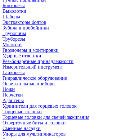
Болторезы
Выколотки
Шаберы
Экстракторы болтов
Зубила и пробойники
Трубогибы
Труборезы
Молотки
Гвоздодеры и монтировки
Ударные отвертки
Резьбонарезные принадлежности
Измерительный инструмент
Гайкорезы
Гидравлическое оборудование
Осветительные приборы
Ножи
Перчатки
Адаптеры
Удлинители для торцевых головок
Торцевые головки
Торцевые головки для свечей зажигания
Отверточные биты и головки
Сменные насадки
Упоры для мультипликаторов