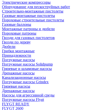
Электрические компрессоры
Оборудование для пескоструйных работ
Строительно-монтажные пистолеты
Газовые монтажные пистолеты
Пороховые строительные пистолеты
Газовые баллоны
Монтажные патроны и дюбели
Пороховые патроны
Гвозди для газовых пистолетов
Гвозди по дереву
Дюбели
Грибки монтажные
Принадлежности
Погружные насосы
Погружные насосы Solidpump
Грязевые и шламовые насосы
Дренажные насосы
Канализационные насосы
Погружные насосы Grindex
Грязевые насосы
Дренажные насосы
Насосы для агрессивной среды
Погружные насосы Flygt
FLYGT READY
FLYGT 2600