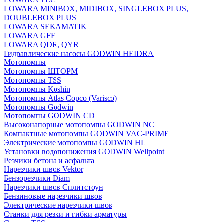
LOWARA MINIBOX, MIDIBOX, SINGLEBOX PLUS,
DOUBLEBOX PLUS
LOWARA SEKAMATIK
LOWARA GFF
LOWARA QDR, QYR
Гидравлические насосы GODWIN HEIDRA
Мотопомпы
Мотопомпы ШТОРМ
Мотопомпы TSS
Мотопомпы Koshin
Мотопомпы Atlas Copco (Varisco)
Мотопомпы Godwin
Мотопомпы GODWIN CD
Высоконапорные мотопомпы GODWIN NC
Компактные мотопомпы GODWIN VAC-PRIME
Электрические мотопомпы GODWIN HL
Установки водопонижения GODWIN Wellpoint
Резчики бетона и асфальта
Нарезчики швов Vektor
Бензорезчики Diam
Нарезчики швов Сплитстоун
Бензиновые нарезчики швов
Электрические нарезчики швов
Станки для резки и гибки арматуры