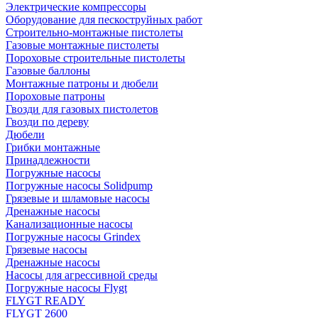
Электрические компрессоры
Оборудование для пескоструйных работ
Строительно-монтажные пистолеты
Газовые монтажные пистолеты
Пороховые строительные пистолеты
Газовые баллоны
Монтажные патроны и дюбели
Пороховые патроны
Гвозди для газовых пистолетов
Гвозди по дереву
Дюбели
Грибки монтажные
Принадлежности
Погружные насосы
Погружные насосы Solidpump
Грязевые и шламовые насосы
Дренажные насосы
Канализационные насосы
Погружные насосы Grindex
Грязевые насосы
Дренажные насосы
Насосы для агрессивной среды
Погружные насосы Flygt
FLYGT READY
FLYGT 2600