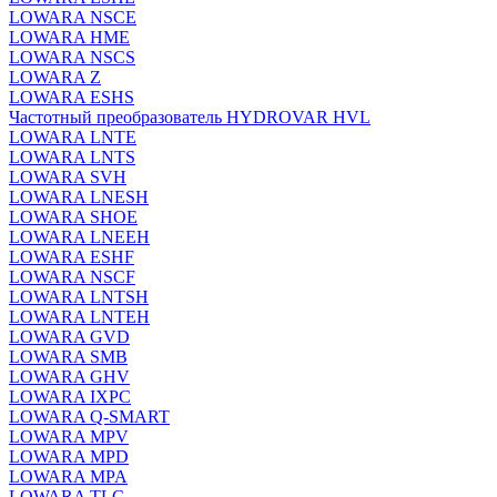
LOWARA NSCE
LOWARA HME
LOWARA NSCS
LOWARA Z
LOWARA ESHS
Частотный преобразователь HYDROVAR HVL
LOWARA LNTE
LOWARA LNTS
LOWARA SVH
LOWARA LNESH
LOWARA SHOE
LOWARA LNEEH
LOWARA ESHF
LOWARA NSCF
LOWARA LNTSH
LOWARA LNTEH
LOWARA GVD
LOWARA SMB
LOWARA GHV
LOWARA IXPС
LOWARA Q-SMART
LOWARA MPV
LOWARA MPD
LOWARA MPA
LOWARA TLC