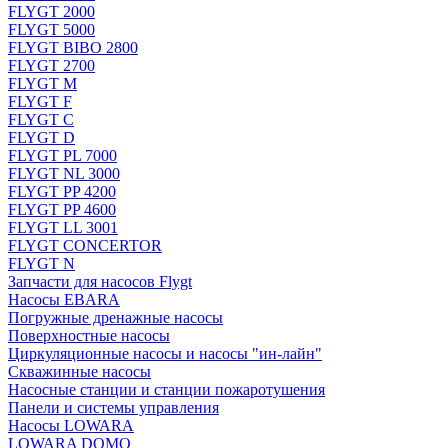
FLYGT 2000
FLYGT 5000
FLYGT BIBO 2800
FLYGT 2700
FLYGT M
FLYGT F
FLYGT C
FLYGT D
FLYGT PL 7000
FLYGT NL 3000
FLYGT PP 4200
FLYGT PP 4600
FLYGT LL 3001
FLYGT CONCERTOR
FLYGT N
Запчасти для насосов Flygt
Насосы EBARA
Погружные дренажные насосы
Поверхностные насосы
Циркуляционные насосы и насосы "ин-лайн"
Скважинные насосы
Насосные станции и станции пожаротушения
Панели и системы управления
Насосы LOWARA
LOWARA DOMO