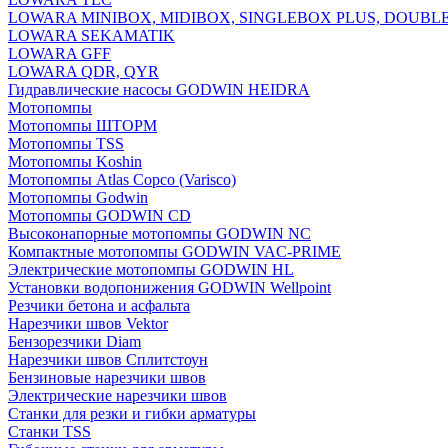
LOWARA MINIBOX, MIDIBOX, SINGLEBOX PLUS, DOUBL
LOWARA SEKAMATIK
LOWARA GFF
LOWARA QDR, QYR
Гидравлические насосы GODWIN HEIDRA
Мотопомпы
Мотопомпы ШТОРМ
Мотопомпы TSS
Мотопомпы Koshin
Мотопомпы Atlas Copco (Varisco)
Мотопомпы Godwin
Мотопомпы GODWIN CD
Высоконапорные мотопомпы GODWIN NC
Компактные мотопомпы GODWIN VAC-PRIME
Электрические мотопомпы GODWIN HL
Установки водопонижения GODWIN Wellpoint
Резчики бетона и асфальта
Нарезчики швов Vektor
Бензорезчики Diam
Нарезчики швов Сплитстоун
Бензиновые нарезчики швов
Электрические нарезчики швов
Станки для резки и гибки арматуры
Станки TSS