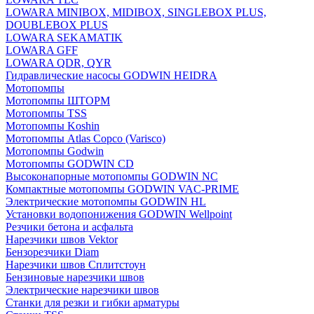
LOWARA MINIBOX, MIDIBOX, SINGLEBOX PLUS,
DOUBLEBOX PLUS
LOWARA SEKAMATIK
LOWARA GFF
LOWARA QDR, QYR
Гидравлические насосы GODWIN HEIDRA
Мотопомпы
Мотопомпы ШТОРМ
Мотопомпы TSS
Мотопомпы Koshin
Мотопомпы Atlas Copco (Varisco)
Мотопомпы Godwin
Мотопомпы GODWIN CD
Высоконапорные мотопомпы GODWIN NC
Компактные мотопомпы GODWIN VAC-PRIME
Электрические мотопомпы GODWIN HL
Установки водопонижения GODWIN Wellpoint
Резчики бетона и асфальта
Нарезчики швов Vektor
Бензорезчики Diam
Нарезчики швов Сплитстоун
Бензиновые нарезчики швов
Электрические нарезчики швов
Станки для резки и гибки арматуры