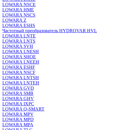
LOWARA NSCE
LOWARA HME
LOWARA NSCS
LOWARA Z
LOWARA ESHS
Частотный преобразователь HYDROVAR HVL
LOWARA LNTE
LOWARA LNTS
LOWARA SVH
LOWARA LNESH
LOWARA SHOE
LOWARA LNEEH
LOWARA ESHF
LOWARA NSCF
LOWARA LNTSH
LOWARA LNTEH
LOWARA GVD
LOWARA SMB
LOWARA GHV
LOWARA IXPС
LOWARA Q-SMART
LOWARA MPV
LOWARA MPD
LOWARA MPA
LOWARA TLC