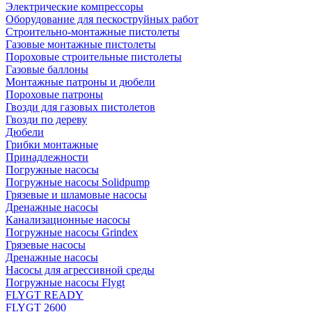
Электрические компрессоры
Оборудование для пескоструйных работ
Строительно-монтажные пистолеты
Газовые монтажные пистолеты
Пороховые строительные пистолеты
Газовые баллоны
Монтажные патроны и дюбели
Пороховые патроны
Гвозди для газовых пистолетов
Гвозди по дереву
Дюбели
Грибки монтажные
Принадлежности
Погружные насосы
Погружные насосы Solidpump
Грязевые и шламовые насосы
Дренажные насосы
Канализационные насосы
Погружные насосы Grindex
Грязевые насосы
Дренажные насосы
Насосы для агрессивной среды
Погружные насосы Flygt
FLYGT READY
FLYGT 2600