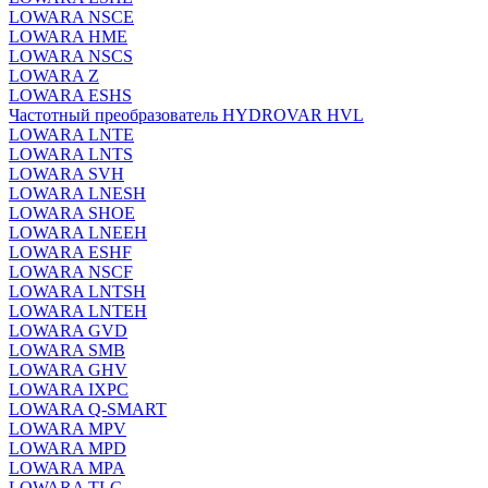
LOWARA NSCE
LOWARA HME
LOWARA NSCS
LOWARA Z
LOWARA ESHS
Частотный преобразователь HYDROVAR HVL
LOWARA LNTE
LOWARA LNTS
LOWARA SVH
LOWARA LNESH
LOWARA SHOE
LOWARA LNEEH
LOWARA ESHF
LOWARA NSCF
LOWARA LNTSH
LOWARA LNTEH
LOWARA GVD
LOWARA SMB
LOWARA GHV
LOWARA IXPС
LOWARA Q-SMART
LOWARA MPV
LOWARA MPD
LOWARA MPA
LOWARA TLC