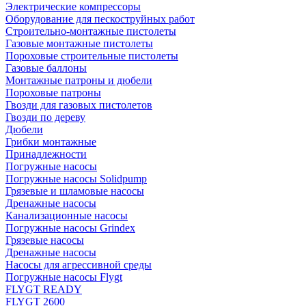
Электрические компрессоры
Оборудование для пескоструйных работ
Строительно-монтажные пистолеты
Газовые монтажные пистолеты
Пороховые строительные пистолеты
Газовые баллоны
Монтажные патроны и дюбели
Пороховые патроны
Гвозди для газовых пистолетов
Гвозди по дереву
Дюбели
Грибки монтажные
Принадлежности
Погружные насосы
Погружные насосы Solidpump
Грязевые и шламовые насосы
Дренажные насосы
Канализационные насосы
Погружные насосы Grindex
Грязевые насосы
Дренажные насосы
Насосы для агрессивной среды
Погружные насосы Flygt
FLYGT READY
FLYGT 2600