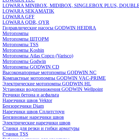
LOWARA MINIBOX, MIDIBOX, SINGLEBOX PLUS, DOUBL
LOWARA SEKAMATIK
LOWARA GFF
LOWARA QDR, QYR
Гидравлические насосы GODWIN HEIDRA
Мотопомпы
Мотопомпы ШТОРМ
Мотопомпы TSS
Мотопомпы Koshin
Мотопомпы Atlas Copco (Varisco)
Мотопомпы Godwin
Мотопомпы GODWIN CD
Высоконапорные мотопомпы GODWIN NC
Компактные мотопомпы GODWIN VAC-PRIME
Электрические мотопомпы GODWIN HL
Установки водопонижения GODWIN Wellpoint
Резчики бетона и асфальта
Нарезчики швов Vektor
Бензорезчики Diam
Нарезчики швов Сплитстоун
Бензиновые нарезчики швов
Электрические нарезчики швов
Станки для резки и гибки арматуры
Станки TSS