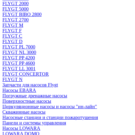
FLYGT 2000
FLYGT 5000
FLYGT BIBO 2800
FLYGT 2700
FLYGT M
FLYGT F
FLYGT C
FLYGT D
FLYGT PL 7000
FLYGT NL 3000
FLYGT PP 4200
FLYGT PP 4600
FLYGT LL 3001
FLYGT CONCERTOR
FLYGT N
Запчасти для насосов Flygt
Насосы EBARA
Погружные дренажные насосы
Поверхностные насосы
Циркуляционные насосы и насосы "ин-лайн"
Скважинные насосы
Насосные станции и станции пожаротушения
Панели и системы управления
Насосы LOWARA
LOWARA DOMO