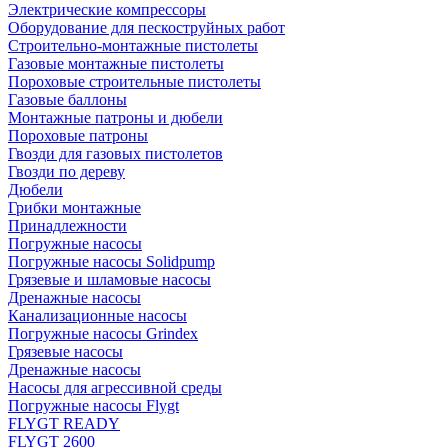
Электрические компрессоры
Оборудование для пескоструйных работ
Строительно-монтажные пистолеты
Газовые монтажные пистолеты
Пороховые строительные пистолеты
Газовые баллоны
Монтажные патроны и дюбели
Пороховые патроны
Гвозди для газовых пистолетов
Гвозди по дереву
Дюбели
Грибки монтажные
Принадлежности
Погружные насосы
Погружные насосы Solidpump
Грязевые и шламовые насосы
Дренажные насосы
Канализационные насосы
Погружные насосы Grindex
Грязевые насосы
Дренажные насосы
Насосы для агрессивной среды
Погружные насосы Flygt
FLYGT READY
FLYGT 2600