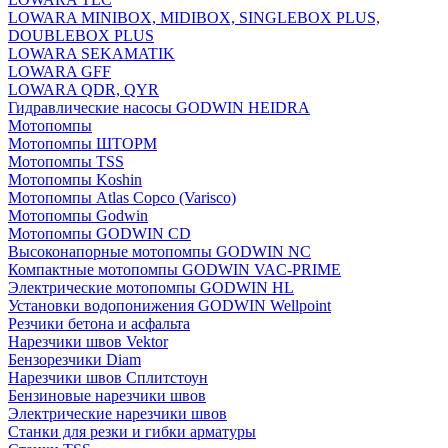
LOWARA MINIBOX, MIDIBOX, SINGLEBOX PLUS,
DOUBLEBOX PLUS
LOWARA SEKAMATIK
LOWARA GFF
LOWARA QDR, QYR
Гидравлические насосы GODWIN HEIDRA
Мотопомпы
Мотопомпы ШТОРМ
Мотопомпы TSS
Мотопомпы Koshin
Мотопомпы Atlas Copco (Varisco)
Мотопомпы Godwin
Мотопомпы GODWIN CD
Высоконапорные мотопомпы GODWIN NC
Компактные мотопомпы GODWIN VAC-PRIME
Электрические мотопомпы GODWIN HL
Установки водопонижения GODWIN Wellpoint
Резчики бетона и асфальта
Нарезчики швов Vektor
Бензорезчики Diam
Нарезчики швов Сплитстоун
Бензиновые нарезчики швов
Электрические нарезчики швов
Станки для резки и гибки арматуры