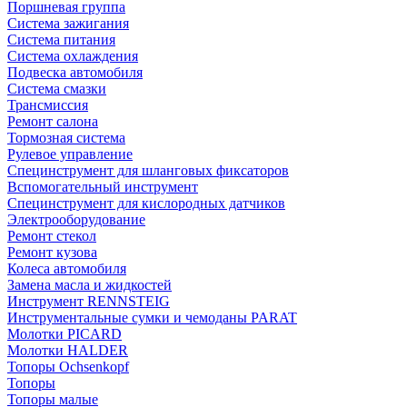
Поршневая группа
Система зажигания
Система питания
Система охлаждения
Подвеска автомобиля
Система смазки
Трансмиссия
Ремонт салона
Тормозная система
Рулевое управление
Специнструмент для шланговых фиксаторов
Вспомогательный инструмент
Специнструмент для кислородных датчиков
Электрооборудование
Ремонт стекол
Ремонт кузова
Колеса автомобиля
Замена масла и жидкостей
Инструмент RENNSTEIG
Инструментальные сумки и чемоданы PARAT
Молотки PICARD
Молотки HALDER
Топоры Ochsenkopf
Топоры
Топоры малые