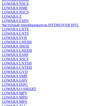
LOWARA NSCE
LOWARA HME
LOWARA NSCS
LOWARA Z
LOWARA ESHS
Частотный преобразователь HYDROVAR HVL
LOWARA LNTE
LOWARA LNTS
LOWARA SVH
LOWARA LNESH
LOWARA SHOE
LOWARA LNEEH
LOWARA ESHF
LOWARA NSCF
LOWARA LNTSH
LOWARA LNTEH
LOWARA GVD
LOWARA SMB
LOWARA GHV
LOWARA IXPС
LOWARA Q-SMART
LOWARA MPV
LOWARA MPD
LOWARA MPA
LOWARA TLC