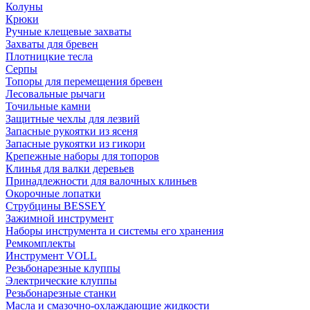
Колуны
Крюки
Ручные клещевые захваты
Захваты для бревен
Плотницкие тесла
Серпы
Топоры для перемещения бревен
Лесовальные рычаги
Точильные камни
Защитные чехлы для лезвий
Запасные рукоятки из ясеня
Запасные рукоятки из гикори
Крепежные наборы для топоров
Клинья для валки деревьев
Принадлежности для валочных клиньев
Окорочные лопатки
Струбцины BESSEY
Зажимной инструмент
Наборы инструмента и системы его хранения
Ремкомплекты
Инструмент VOLL
Резьбонарезные клуппы
Электрические клуппы
Резьбонарезные станки
Масла и смазочно-охлаждающие жидкости