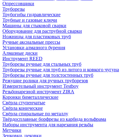
Опрессовщики
Труборезы
Трубогибы гидравлические
Трубные и газовые ключи
Машины для стыковой сварки
Оборудование для раструбной сварки
Ножницы для пластиковых труб
Ручные аксиальные прессы
Установки алмазного бурения
Алмазные диски
Инструмент REED
Труборезы ручные для стальных труб
Труборезы ручные для труб из литого и ковкого чугуна
Труборезы ручные для толстостенных труб
Режущие ролики для ручных труборезов
Измерительный инструмент Testboy
Резьбонарезной инструмент ZIRA
Коронки биметаллические
Свёрла ступенчатые
Свёрла конические
Свёрла спиральные по металлу
Твёрдосплавные борфрезы из карбида вольфрама
Наборы инструмента для нарезания резьбы
Метчики
Зенковки, цековки