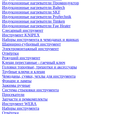
Индукционные нагреватели Проминдуктор
Индукционные нагреватели Baltech
Индукционные нагреватели SKF
Индукционные нагреватели Pruftechnik
Индукционные нагреватели Timken
Индукционные нагреватели Fag Heater
Слесарный инструмент
Инструмент KNIPEX
Наборы инструмента в чемоданах и ящиках
Шарнирно-губцевый инструмент
Электромонтажный инструмент
Отвёртки
Режущий инструмент
Клещи переставные - гаечный ключ
Головки торцевые, трещотки и аксессуары
Трубные ключи и клещи
Чемоданы, сумки, чехлы для инструмента
Фонари и лампы
Зажимы ручные
Система страховки инструмента
Просекатели
Запчасти и ремкомплекты
Инструмент WERA
Наборы инструмента
Отвёртки