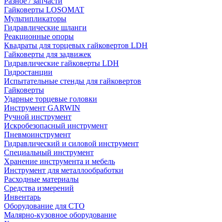
Разное / запчасти
Гайковерты LOSOMAT
Мультипликаторы
Гидравлические шланги
Реакционные опоры
Квадраты для торцевых гайковертов LDH
Гайковерты для задвижек
Гидравлические гайковерты LDH
Гидростанции
Испытательные стенды для гайковертов
Гайковерты
Ударные торцевые головки
Инструмент GARWIN
Ручной инструмент
Искробезопасный инструмент
Пневмоинструмент
Гидравлический и силовой инструмент
Специальный инструмент
Хранение инструмента и мебель
Инструмент для металлообработки
Расходные материалы
Средства измерений
Инвентарь
Оборудование для СТО
Малярно-кузовное оборудование