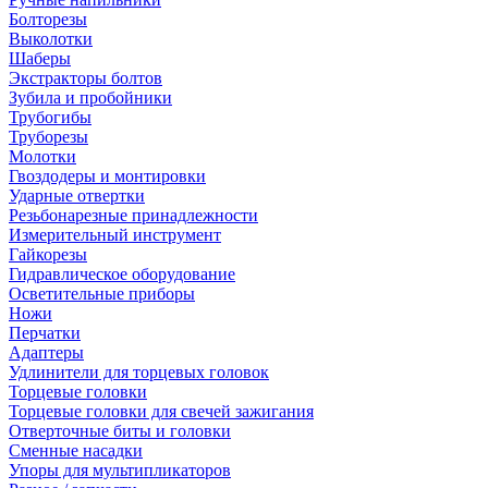
Болторезы
Выколотки
Шаберы
Экстракторы болтов
Зубила и пробойники
Трубогибы
Труборезы
Молотки
Гвоздодеры и монтировки
Ударные отвертки
Резьбонарезные принадлежности
Измерительный инструмент
Гайкорезы
Гидравлическое оборудование
Осветительные приборы
Ножи
Перчатки
Адаптеры
Удлинители для торцевых головок
Торцевые головки
Торцевые головки для свечей зажигания
Отверточные биты и головки
Сменные насадки
Упоры для мультипликаторов