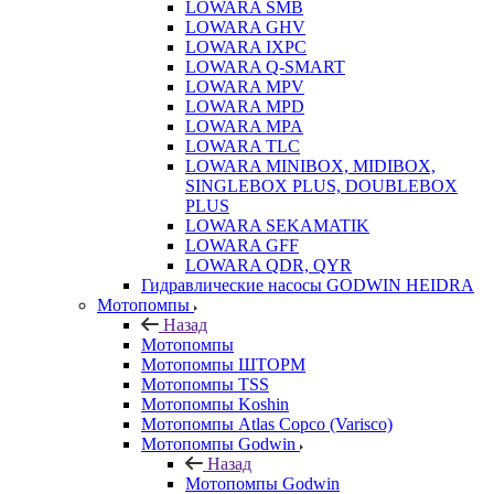
LOWARA SMB
LOWARA GHV
LOWARA IXPС
LOWARA Q-SMART
LOWARA MPV
LOWARA MPD
LOWARA MPA
LOWARA TLC
LOWARA MINIBOX, MIDIBOX,
SINGLEBOX PLUS, DOUBLEBOX
PLUS
LOWARA SEKAMATIK
LOWARA GFF
LOWARA QDR, QYR
Гидравлические насосы GODWIN HEIDRA
Мотопомпы
Назад
Мотопомпы
Мотопомпы ШТОРМ
Мотопомпы TSS
Мотопомпы Koshin
Мотопомпы Atlas Copco (Varisco)
Мотопомпы Godwin
Назад
Мотопомпы Godwin