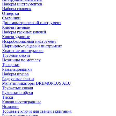
Наборы инструментов
Наборы головок
Отвертки
Съемники
Динамометрический инструмент
Ключи гаечные
Наборы гаечных ключей
Ключи ударные
Искробезопасный инструмент
Шарнирно-губцевый инструмент
Хранение инструмента
Трубные ключи
Ножницы по металлу
Трещетки
Развальцовщики
Наборы щупов
Радиусные ключи
Мультипликаторы DREMOPLUS ALU
Трубчатые ключи
Рукоятки и обухи
Тиски
Ключи шестигранные
Ножовки
Торцевые ключи для свечей зажигания
Ручные напильники