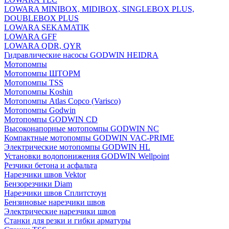
LOWARA MINIBOX, MIDIBOX, SINGLEBOX PLUS,
DOUBLEBOX PLUS
LOWARA SEKAMATIK
LOWARA GFF
LOWARA QDR, QYR
Гидравлические насосы GODWIN HEIDRA
Мотопомпы
Мотопомпы ШТОРМ
Мотопомпы TSS
Мотопомпы Koshin
Мотопомпы Atlas Copco (Varisco)
Мотопомпы Godwin
Мотопомпы GODWIN CD
Высоконапорные мотопомпы GODWIN NC
Компактные мотопомпы GODWIN VAC-PRIME
Электрические мотопомпы GODWIN HL
Установки водопонижения GODWIN Wellpoint
Резчики бетона и асфальта
Нарезчики швов Vektor
Бензорезчики Diam
Нарезчики швов Сплитстоун
Бензиновые нарезчики швов
Электрические нарезчики швов
Станки для резки и гибки арматуры