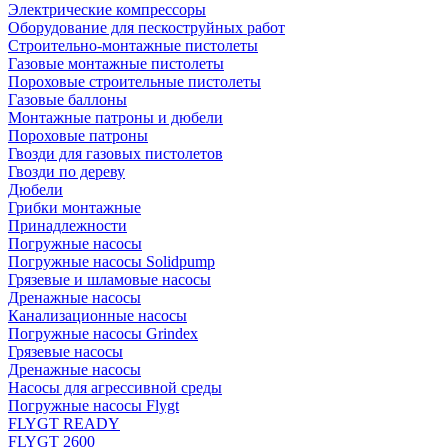
Электрические компрессоры
Оборудование для пескоструйных работ
Строительно-монтажные пистолеты
Газовые монтажные пистолеты
Пороховые строительные пистолеты
Газовые баллоны
Монтажные патроны и дюбели
Пороховые патроны
Гвозди для газовых пистолетов
Гвозди по дереву
Дюбели
Грибки монтажные
Принадлежности
Погружные насосы
Погружные насосы Solidpump
Грязевые и шламовые насосы
Дренажные насосы
Канализационные насосы
Погружные насосы Grindex
Грязевые насосы
Дренажные насосы
Насосы для агрессивной среды
Погружные насосы Flygt
FLYGT READY
FLYGT 2600