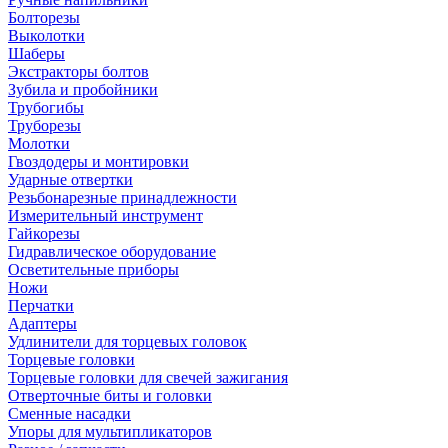
Болторезы
Выколотки
Шаберы
Экстракторы болтов
Зубила и пробойники
Трубогибы
Труборезы
Молотки
Гвоздодеры и монтировки
Ударные отвертки
Резьбонарезные принадлежности
Измерительный инструмент
Гайкорезы
Гидравлическое оборудование
Осветительные приборы
Ножи
Перчатки
Адаптеры
Удлинители для торцевых головок
Торцевые головки
Торцевые головки для свечей зажигания
Отверточные биты и головки
Сменные насадки
Упоры для мультипликаторов