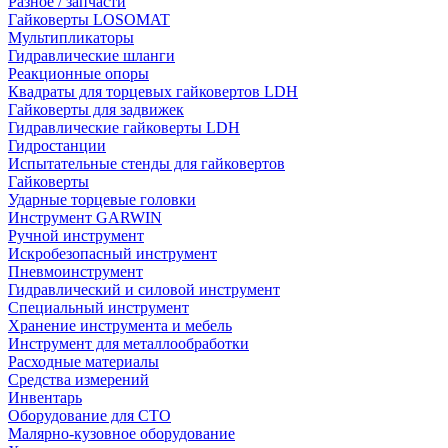
Разное / запчасти
Гайковерты LOSOMAT
Мультипликаторы
Гидравлические шланги
Реакционные опоры
Квадраты для торцевых гайковертов LDH
Гайковерты для задвижек
Гидравлические гайковерты LDH
Гидростанции
Испытательные стенды для гайковертов
Гайковерты
Ударные торцевые головки
Инструмент GARWIN
Ручной инструмент
Искробезопасный инструмент
Пневмоинструмент
Гидравлический и силовой инструмент
Специальный инструмент
Хранение инструмента и мебель
Инструмент для металлообработки
Расходные материалы
Средства измерений
Инвентарь
Оборудование для СТО
Малярно-кузовное оборудование