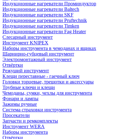
Индукционные нагреватели Проминдуктор
Индукционные нагреватели Baltech
Индукционные нагреватели SKF
Индукционные нагреватели Pruftechnik
Индукционные нагреватели Timken
Индукционные нагреватели Fag Heater
Слесарный инструмент
Инструмент KNIPEX
Наборы инструмента в чемоданах и ящиках
Шарнирно-губцевый инструмент
Электромонтажный инструмент
Отвёртки
Режущий инструмент
Клещи переставные - гаечный ключ
Головки торцевые, трещотки и аксессуары
Трубные ключи и клещи
Чемоданы, сумки, чехлы для инструмента
Фонари и лампы
Зажимы ручные
Система страховки инструмента
Просекатели
Запчасти и ремкомплекты
Инструмент WERA
Наборы инструмента
Отвёртки