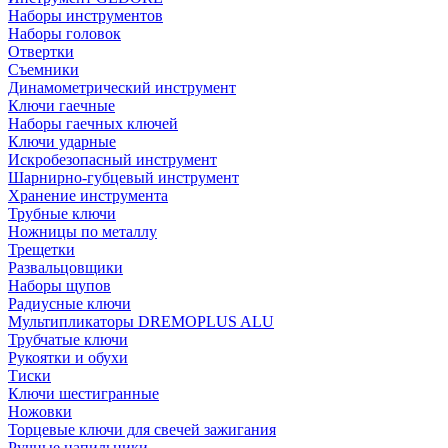
Наборы инструментов
Наборы головок
Отвертки
Съемники
Динамометрический инструмент
Ключи гаечные
Наборы гаечных ключей
Ключи ударные
Искробезопасный инструмент
Шарнирно-губцевый инструмент
Хранение инструмента
Трубные ключи
Ножницы по металлу
Трещетки
Развальцовщики
Наборы щупов
Радиусные ключи
Мультипликаторы DREMOPLUS ALU
Трубчатые ключи
Рукоятки и обухи
Тиски
Ключи шестигранные
Ножовки
Торцевые ключи для свечей зажигания
Ручные напильники