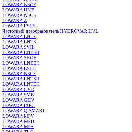
LOWARA NSCE
LOWARA HME
LOWARA NSCS
LOWARA Z
LOWARA ESHS
Частотный преобразователь HYDROVAR HVL
LOWARA LNTE
LOWARA LNTS
LOWARA SVH
LOWARA LNESH
LOWARA SHOE
LOWARA LNEEH
LOWARA ESHF
LOWARA NSCF
LOWARA LNTSH
LOWARA LNTEH
LOWARA GVD
LOWARA SMB
LOWARA GHV
LOWARA IXPС
LOWARA Q-SMART
LOWARA MPV
LOWARA MPD
LOWARA MPA
LOWARA TLC