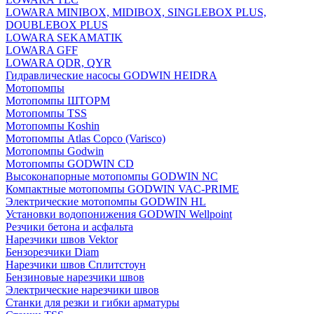
LOWARA MINIBOX, MIDIBOX, SINGLEBOX PLUS,
DOUBLEBOX PLUS
LOWARA SEKAMATIK
LOWARA GFF
LOWARA QDR, QYR
Гидравлические насосы GODWIN HEIDRA
Мотопомпы
Мотопомпы ШТОРМ
Мотопомпы TSS
Мотопомпы Koshin
Мотопомпы Atlas Copco (Varisco)
Мотопомпы Godwin
Мотопомпы GODWIN CD
Высоконапорные мотопомпы GODWIN NC
Компактные мотопомпы GODWIN VAC-PRIME
Электрические мотопомпы GODWIN HL
Установки водопонижения GODWIN Wellpoint
Резчики бетона и асфальта
Нарезчики швов Vektor
Бензорезчики Diam
Нарезчики швов Сплитстоун
Бензиновые нарезчики швов
Электрические нарезчики швов
Станки для резки и гибки арматуры