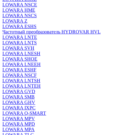
LOWARA NSCE
LOWARA HME
LOWARA NSCS
LOWARA Z
LOWARA ESHS
Частотный преобразователь HYDROVAR HVL
LOWARA LNTE
LOWARA LNTS
LOWARA SVH
LOWARA LNESH
LOWARA SHOE
LOWARA LNEEH
LOWARA ESHF
LOWARA NSCF
LOWARA LNTSH
LOWARA LNTEH
LOWARA GVD
LOWARA SMB
LOWARA GHV
LOWARA IXPС
LOWARA Q-SMART
LOWARA MPV
LOWARA MPD
LOWARA MPA
LOWARA TLC