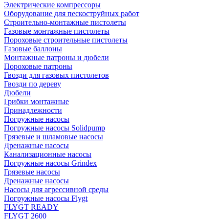
Электрические компрессоры
Оборудование для пескоструйных работ
Строительно-монтажные пистолеты
Газовые монтажные пистолеты
Пороховые строительные пистолеты
Газовые баллоны
Монтажные патроны и дюбели
Пороховые патроны
Гвозди для газовых пистолетов
Гвозди по дереву
Дюбели
Грибки монтажные
Принадлежности
Погружные насосы
Погружные насосы Solidpump
Грязевые и шламовые насосы
Дренажные насосы
Канализационные насосы
Погружные насосы Grindex
Грязевые насосы
Дренажные насосы
Насосы для агрессивной среды
Погружные насосы Flygt
FLYGT READY
FLYGT 2600