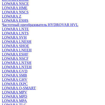
LOWARA NSCE
LOWARA HME
LOWARA NSCS
LOWARA Z
LOWARA ESHS
Частотный преобразователь HYDROVAR HVL
LOWARA LNTE
LOWARA LNTS
LOWARA SVH
LOWARA LNESH
LOWARA SHOE
LOWARA LNEEH
LOWARA ESHF
LOWARA NSCF
LOWARA LNTSH
LOWARA LNTEH
LOWARA GVD
LOWARA SMB
LOWARA GHV
LOWARA IXPС
LOWARA Q-SMART
LOWARA MPV
LOWARA MPD
LOWARA MPA
LOWARA TLC