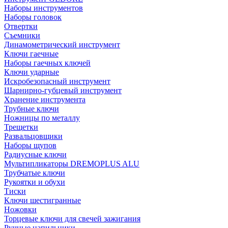
Наборы инструментов
Наборы головок
Отвертки
Съемники
Динамометрический инструмент
Ключи гаечные
Наборы гаечных ключей
Ключи ударные
Искробезопасный инструмент
Шарнирно-губцевый инструмент
Хранение инструмента
Трубные ключи
Ножницы по металлу
Трещетки
Развальцовщики
Наборы щупов
Радиусные ключи
Мультипликаторы DREMOPLUS ALU
Трубчатые ключи
Рукоятки и обухи
Тиски
Ключи шестигранные
Ножовки
Торцевые ключи для свечей зажигания
Ручные напильники