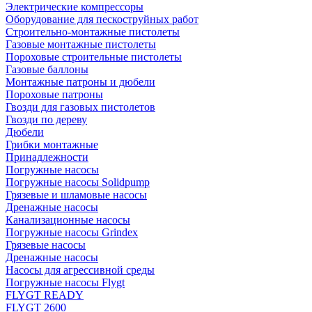
Электрические компрессоры
Оборудование для пескоструйных работ
Строительно-монтажные пистолеты
Газовые монтажные пистолеты
Пороховые строительные пистолеты
Газовые баллоны
Монтажные патроны и дюбели
Пороховые патроны
Гвозди для газовых пистолетов
Гвозди по дереву
Дюбели
Грибки монтажные
Принадлежности
Погружные насосы
Погружные насосы Solidpump
Грязевые и шламовые насосы
Дренажные насосы
Канализационные насосы
Погружные насосы Grindex
Грязевые насосы
Дренажные насосы
Насосы для агрессивной среды
Погружные насосы Flygt
FLYGT READY
FLYGT 2600