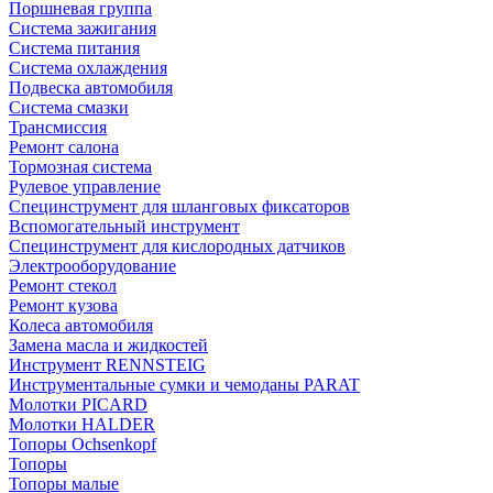
Поршневая группа
Система зажигания
Система питания
Система охлаждения
Подвеска автомобиля
Система смазки
Трансмиссия
Ремонт салона
Тормозная система
Рулевое управление
Специнструмент для шланговых фиксаторов
Вспомогательный инструмент
Специнструмент для кислородных датчиков
Электрооборудование
Ремонт стекол
Ремонт кузова
Колеса автомобиля
Замена масла и жидкостей
Инструмент RENNSTEIG
Инструментальные сумки и чемоданы PARAT
Молотки PICARD
Молотки HALDER
Топоры Ochsenkopf
Топоры
Топоры малые