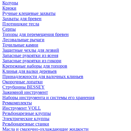
Колуны
Крюки
Ручные клещевые захваты
Захваты для бревен
Плотницкие тесла
Серпы
Топоры для перемещения бревен
Лесовальные рычаги
Точильные камни
Защитные чехлы для лезвий
Запасные рукоятки из ясеня
Запасные рукоятки из гикори
Крепежные наборы для топоров
Клинья для валки деревьев
Принадлежности для валочных клиньев
Окорочные лопатки
Струбцины BESSEY
Зажимной инструмент
Наборы инструмента и системы его хранения
Ремкомплекты
Инструмент VOLL
Резьбонарезные клуппы
Электрические клуппы
Резьбонарезные станки
Масла и смазочно-охлаждающие жидкости