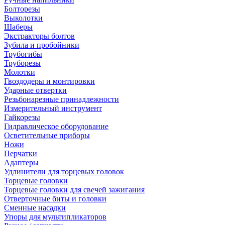
Болторезы
Выколотки
Шаберы
Экстракторы болтов
Зубила и пробойники
Трубогибы
Труборезы
Молотки
Гвоздодеры и монтировки
Ударные отвертки
Резьбонарезные принадлежности
Измерительный инструмент
Гайкорезы
Гидравлическое оборудование
Осветительные приборы
Ножи
Перчатки
Адаптеры
Удлинители для торцевых головок
Торцевые головки
Торцевые головки для свечей зажигания
Отверточные биты и головки
Сменные насадки
Упоры для мультипликаторов