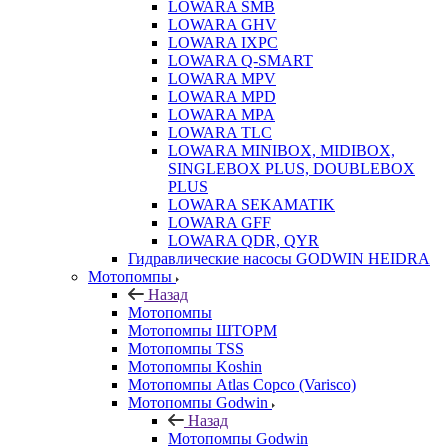
LOWARA SMB
LOWARA GHV
LOWARA IXPС
LOWARA Q-SMART
LOWARA MPV
LOWARA MPD
LOWARA MPA
LOWARA TLC
LOWARA MINIBOX, MIDIBOX,
SINGLEBOX PLUS, DOUBLEBOX
PLUS
LOWARA SEKAMATIK
LOWARA GFF
LOWARA QDR, QYR
Гидравлические насосы GODWIN HEIDRA
Мотопомпы
Назад
Мотопомпы
Мотопомпы ШТОРМ
Мотопомпы TSS
Мотопомпы Koshin
Мотопомпы Atlas Copco (Varisco)
Мотопомпы Godwin
Назад
Мотопомпы Godwin