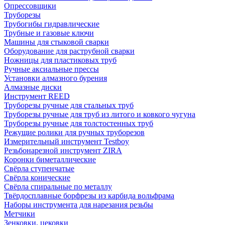
Опрессовщики
Труборезы
Трубогибы гидравлические
Трубные и газовые ключи
Машины для стыковой сварки
Оборудование для раструбной сварки
Ножницы для пластиковых труб
Ручные аксиальные прессы
Установки алмазного бурения
Алмазные диски
Инструмент REED
Труборезы ручные для стальных труб
Труборезы ручные для труб из литого и ковкого чугуна
Труборезы ручные для толстостенных труб
Режущие ролики для ручных труборезов
Измерительный инструмент Testboy
Резьбонарезной инструмент ZIRA
Коронки биметаллические
Свёрла ступенчатые
Свёрла конические
Свёрла спиральные по металлу
Твёрдосплавные борфрезы из карбида вольфрама
Наборы инструмента для нарезания резьбы
Метчики
Зенковки, цековки