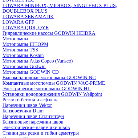
LOWARA MINIBOX, MIDIBOX, SINGLEBOX PLUS,
DOUBLEBOX PLUS
LOWARA SEKAMATIK
LOWARA GFF
LOWARA QDR, QYR
Гидравлические насосы GODWIN HEIDRA
Мотопомпы
Мотопомпы ШТОРМ
Мотопомпы TSS
Мотопомпы Koshin
Мотопомпы Atlas Copco (Varisco)
Мотопомпы Godwin
Мотопомпы GODWIN CD
Высоконапорные мотопомпы GODWIN NC
Компактные мотопомпы GODWIN VAC-PRIME
Электрические мотопомпы GODWIN HL
Установки водопонижения GODWIN Wellpoint
Резчики бетона и асфальта
Нарезчики швов Vektor
Бензорезчики Diam
Нарезчики швов Сплитстоун
Бензиновые нарезчики швов
Электрические нарезчики швов
Станки для резки и гибки арматуры