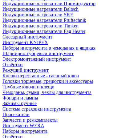
Индукционные нагреватели Проминдуктор
Индукционные нагреватели Baltech
Индукционные нагреватели SKF
Индукционные нагреватели Pruftechnik
Индукционные нагреватели Timken
Индукционные нагреватели Fag Heater
Слесарный инструмент
Инструмент KNIPEX
Наборы инструмента в чемоданах и ящиках
Шарнирно-губцевый инструмент
Электромонтажный инструмент
Отвёртки
Режущий инструмент
Клещи переставные - гаечный ключ
Головки торцевые, трещотки и аксессуары
Трубные ключи и клещи
Чемоданы, сумки, чехлы для инструмента
Фонари и лампы
Зажимы ручные
Система страховки инструмента
Просекатели
Запчасти и ремкомплекты
Инструмент WERA
Наборы инструмента
Отвёртки