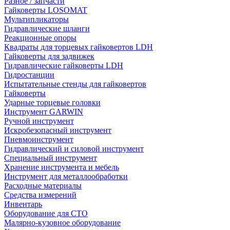
Разное / запчасти
Гайковерты LOSOMAT
Мультипликаторы
Гидравлические шланги
Реакционные опоры
Квадраты для торцевых гайковертов LDH
Гайковерты для задвижек
Гидравлические гайковерты LDH
Гидростанции
Испытательные стенды для гайковертов
Гайковерты
Ударные торцевые головки
Инструмент GARWIN
Ручной инструмент
Искробезопасный инструмент
Пневмоинструмент
Гидравлический и силовой инструмент
Специальный инструмент
Хранение инструмента и мебель
Инструмент для металлообработки
Расходные материалы
Средства измерений
Инвентарь
Оборудование для СТО
Малярно-кузовное оборудование