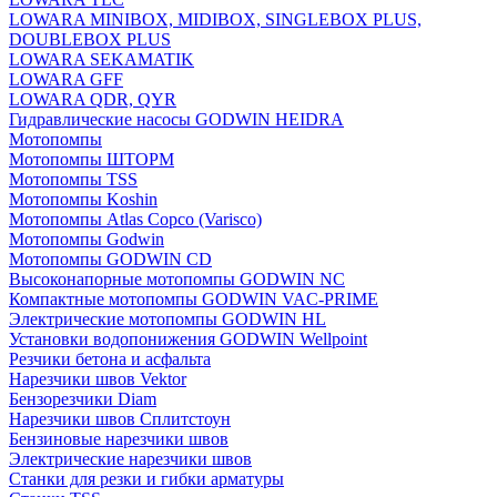
LOWARA MINIBOX, MIDIBOX, SINGLEBOX PLUS,
DOUBLEBOX PLUS
LOWARA SEKAMATIK
LOWARA GFF
LOWARA QDR, QYR
Гидравлические насосы GODWIN HEIDRA
Мотопомпы
Мотопомпы ШТОРМ
Мотопомпы TSS
Мотопомпы Koshin
Мотопомпы Atlas Copco (Varisco)
Мотопомпы Godwin
Мотопомпы GODWIN CD
Высоконапорные мотопомпы GODWIN NC
Компактные мотопомпы GODWIN VAC-PRIME
Электрические мотопомпы GODWIN HL
Установки водопонижения GODWIN Wellpoint
Резчики бетона и асфальта
Нарезчики швов Vektor
Бензорезчики Diam
Нарезчики швов Сплитстоун
Бензиновые нарезчики швов
Электрические нарезчики швов
Станки для резки и гибки арматуры