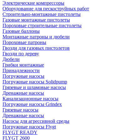
Электрические компрессоры
Оборудование для пескоструйных работ
Строительно-монтажные пистолеты
Газовые монтажные пистолеты
Пороховые строительные пистолеты
Газовые баллоны
Монтажные патроны и дюбели
Пороховые патроны
Гвозди для газовых пистолетов
Гвозди по дереву
Дюбели
Грибки монтажные
Принадлежности
Погружные насосы
Погружные насосы Solidpump
Грязевые и шламовые насосы
Дренажные насосы
Канализационные насосы
Погружные насосы Grindex
Грязевые насосы
Дренажные насосы
Насосы для агрессивной среды
Погружные насосы Flygt
FLYGT READY
FLYGT 2600