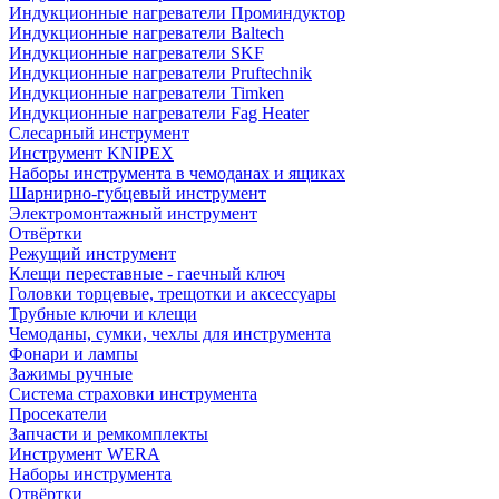
Индукционные нагреватели Проминдуктор
Индукционные нагреватели Baltech
Индукционные нагреватели SKF
Индукционные нагреватели Pruftechnik
Индукционные нагреватели Timken
Индукционные нагреватели Fag Heater
Слесарный инструмент
Инструмент KNIPEX
Наборы инструмента в чемоданах и ящиках
Шарнирно-губцевый инструмент
Электромонтажный инструмент
Отвёртки
Режущий инструмент
Клещи переставные - гаечный ключ
Головки торцевые, трещотки и аксессуары
Трубные ключи и клещи
Чемоданы, сумки, чехлы для инструмента
Фонари и лампы
Зажимы ручные
Система страховки инструмента
Просекатели
Запчасти и ремкомплекты
Инструмент WERA
Наборы инструмента
Отвёртки