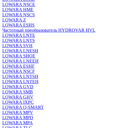
LOWARA NSCE
LOWARA HME
LOWARA NSCS
LOWARA Z
LOWARA ESHS
Частотный преобразователь HYDROVAR HVL
LOWARA LNTE
LOWARA LNTS
LOWARA SVH
LOWARA LNESH
LOWARA SHOE
LOWARA LNEEH
LOWARA ESHF
LOWARA NSCF
LOWARA LNTSH
LOWARA LNTEH
LOWARA GVD
LOWARA SMB
LOWARA GHV
LOWARA IXPС
LOWARA Q-SMART
LOWARA MPV
LOWARA MPD
LOWARA MPA
LOWARA TLC