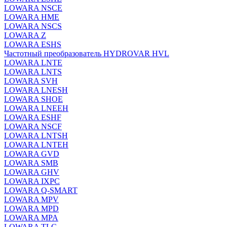
LOWARA NSCE
LOWARA HME
LOWARA NSCS
LOWARA Z
LOWARA ESHS
Частотный преобразователь HYDROVAR HVL
LOWARA LNTE
LOWARA LNTS
LOWARA SVH
LOWARA LNESH
LOWARA SHOE
LOWARA LNEEH
LOWARA ESHF
LOWARA NSCF
LOWARA LNTSH
LOWARA LNTEH
LOWARA GVD
LOWARA SMB
LOWARA GHV
LOWARA IXPС
LOWARA Q-SMART
LOWARA MPV
LOWARA MPD
LOWARA MPA
LOWARA TLC