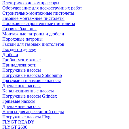
Электрические компрессоры
Оборудование для пескоструйных работ
Строительно-монтажные пистолеты
Газовые монтажные пистолеты
Пороховые строительные пистолеты
Газовые баллоны
Монтажные патроны и дюбели
Пороховые патроны
Гвозди для газовых пистолетов
Гвозди по дереву
Дюбели
Грибки монтажные
Принадлежности
Погружные насосы
Погружные насосы Solidpump
Грязевые и шламовые насосы
Дренажные насосы
Канализационные насосы
Погружные насосы Grindex
Грязевые насосы
Дренажные насосы
Насосы для агрессивной среды
Погружные насосы Flygt
FLYGT READY
FLYGT 2600