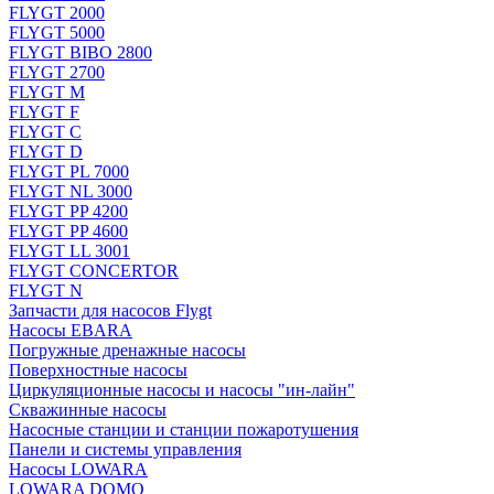
FLYGT 2000
FLYGT 5000
FLYGT BIBO 2800
FLYGT 2700
FLYGT M
FLYGT F
FLYGT C
FLYGT D
FLYGT PL 7000
FLYGT NL 3000
FLYGT PP 4200
FLYGT PP 4600
FLYGT LL 3001
FLYGT CONCERTOR
FLYGT N
Запчасти для насосов Flygt
Насосы EBARA
Погружные дренажные насосы
Поверхностные насосы
Циркуляционные насосы и насосы "ин-лайн"
Скважинные насосы
Насосные станции и станции пожаротушения
Панели и системы управления
Насосы LOWARA
LOWARA DOMO