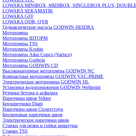
LOWARA MINIBOX, MIDIBOX, SINGLEBOX PLUS, DOUBL
LOWARA SEKAMATIK
LOWARA GFF
LOWARA QDR, QYR
Гидравлические насосы GODWIN HEIDRA
Мотопомпы
Мотопомпы ШТОРМ
Мотопомпы TSS
Мотопомпы Koshin
Мотопомпы Atlas Copco (Varisco)
Мотопомпы Godwin
Мотопомпы GODWIN CD
Высоконапорные мотопомпы GODWIN NC
Компактные мотопомпы GODWIN VAC-PRIME
Электрические мотопомпы GODWIN HL
Установки водопонижения GODWIN Wellpoint
Резчики бетона и асфальта
Нарезчики швов Vektor
Бензорезчики Diam
Нарезчики швов Сплитстоун
Бензиновые нарезчики швов
Электрические нарезчики швов
Станки для резки и гибки арматуры
Станки TSS