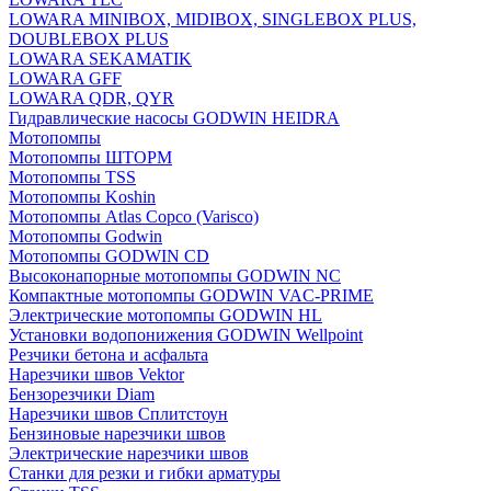
LOWARA MINIBOX, MIDIBOX, SINGLEBOX PLUS,
DOUBLEBOX PLUS
LOWARA SEKAMATIK
LOWARA GFF
LOWARA QDR, QYR
Гидравлические насосы GODWIN HEIDRA
Мотопомпы
Мотопомпы ШТОРМ
Мотопомпы TSS
Мотопомпы Koshin
Мотопомпы Atlas Copco (Varisco)
Мотопомпы Godwin
Мотопомпы GODWIN CD
Высоконапорные мотопомпы GODWIN NC
Компактные мотопомпы GODWIN VAC-PRIME
Электрические мотопомпы GODWIN HL
Установки водопонижения GODWIN Wellpoint
Резчики бетона и асфальта
Нарезчики швов Vektor
Бензорезчики Diam
Нарезчики швов Сплитстоун
Бензиновые нарезчики швов
Электрические нарезчики швов
Станки для резки и гибки арматуры