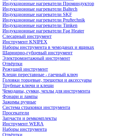
Индукционные нагреватели Проминдуктор
Индукционные нагреватели Baltech
Индукционные нагреватели SKF
Индукционные нагреватели Pruftechnik
Индукционные нагреватели Timken
Индукционные нагреватели Fag Heater
Слесарный инструмент
Инструмент KNIPEX
Наборы инструмента в чемоданах и ящиках
Шарнирно-губцевый инструмент
Электромонтажный инструмент
Отвёртки
Режущий инструмент
Клещи переставные - гаечный ключ
Головки торцевые, трещотки и аксессуары
Трубные ключи и клещи
Чемоданы, сумки, чехлы для инструмента
Фонари и лампы
Зажимы ручные
Система страховки инструмента
Просекатели
Запчасти и ремкомплекты
Инструмент WERA
Наборы инструмента
Отвёртки