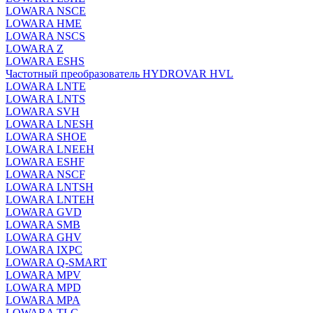
LOWARA NSCE
LOWARA HME
LOWARA NSCS
LOWARA Z
LOWARA ESHS
Частотный преобразователь HYDROVAR HVL
LOWARA LNTE
LOWARA LNTS
LOWARA SVH
LOWARA LNESH
LOWARA SHOE
LOWARA LNEEH
LOWARA ESHF
LOWARA NSCF
LOWARA LNTSH
LOWARA LNTEH
LOWARA GVD
LOWARA SMB
LOWARA GHV
LOWARA IXPС
LOWARA Q-SMART
LOWARA MPV
LOWARA MPD
LOWARA MPA
LOWARA TLC