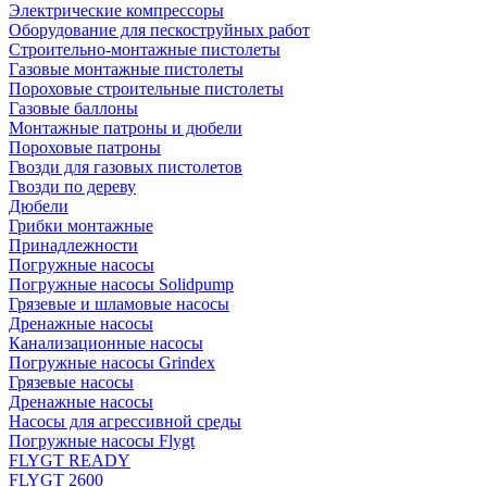
Электрические компрессоры
Оборудование для пескоструйных работ
Строительно-монтажные пистолеты
Газовые монтажные пистолеты
Пороховые строительные пистолеты
Газовые баллоны
Монтажные патроны и дюбели
Пороховые патроны
Гвозди для газовых пистолетов
Гвозди по дереву
Дюбели
Грибки монтажные
Принадлежности
Погружные насосы
Погружные насосы Solidpump
Грязевые и шламовые насосы
Дренажные насосы
Канализационные насосы
Погружные насосы Grindex
Грязевые насосы
Дренажные насосы
Насосы для агрессивной среды
Погружные насосы Flygt
FLYGT READY
FLYGT 2600