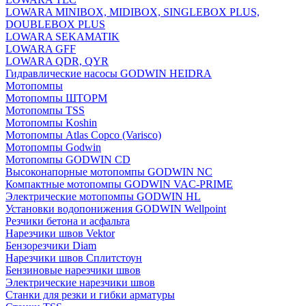
LOWARA MINIBOX, MIDIBOX, SINGLEBOX PLUS,
DOUBLEBOX PLUS
LOWARA SEKAMATIK
LOWARA GFF
LOWARA QDR, QYR
Гидравлические насосы GODWIN HEIDRA
Мотопомпы
Мотопомпы ШТОРМ
Мотопомпы TSS
Мотопомпы Koshin
Мотопомпы Atlas Copco (Varisco)
Мотопомпы Godwin
Мотопомпы GODWIN CD
Высоконапорные мотопомпы GODWIN NC
Компактные мотопомпы GODWIN VAC-PRIME
Электрические мотопомпы GODWIN HL
Установки водопонижения GODWIN Wellpoint
Резчики бетона и асфальта
Нарезчики швов Vektor
Бензорезчики Diam
Нарезчики швов Сплитстоун
Бензиновые нарезчики швов
Электрические нарезчики швов
Станки для резки и гибки арматуры