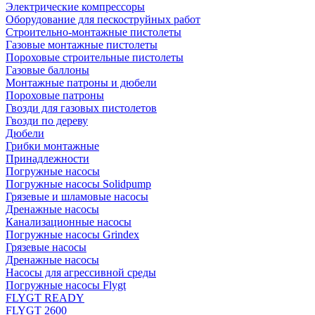
Электрические компрессоры
Оборудование для пескоструйных работ
Строительно-монтажные пистолеты
Газовые монтажные пистолеты
Пороховые строительные пистолеты
Газовые баллоны
Монтажные патроны и дюбели
Пороховые патроны
Гвозди для газовых пистолетов
Гвозди по дереву
Дюбели
Грибки монтажные
Принадлежности
Погружные насосы
Погружные насосы Solidpump
Грязевые и шламовые насосы
Дренажные насосы
Канализационные насосы
Погружные насосы Grindex
Грязевые насосы
Дренажные насосы
Насосы для агрессивной среды
Погружные насосы Flygt
FLYGT READY
FLYGT 2600