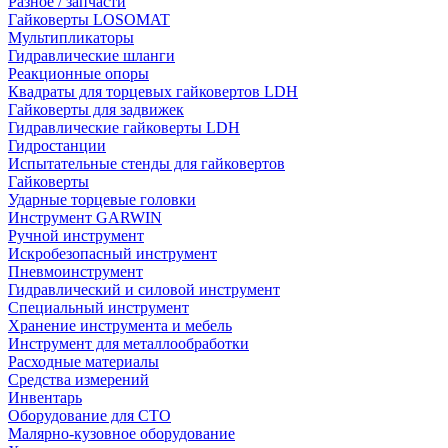
Разное / запчасти
Гайковерты LOSOMAT
Мультипликаторы
Гидравлические шланги
Реакционные опоры
Квадраты для торцевых гайковертов LDH
Гайковерты для задвижек
Гидравлические гайковерты LDH
Гидростанции
Испытательные стенды для гайковертов
Гайковерты
Ударные торцевые головки
Инструмент GARWIN
Ручной инструмент
Искробезопасный инструмент
Пневмоинструмент
Гидравлический и силовой инструмент
Специальный инструмент
Хранение инструмента и мебель
Инструмент для металлообработки
Расходные материалы
Средства измерений
Инвентарь
Оборудование для СТО
Малярно-кузовное оборудование