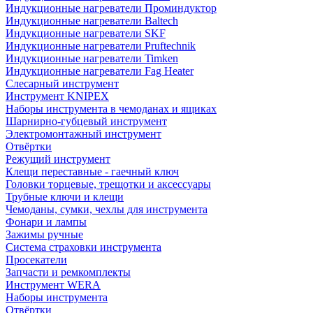
Индукционные нагреватели Проминдуктор
Индукционные нагреватели Baltech
Индукционные нагреватели SKF
Индукционные нагреватели Pruftechnik
Индукционные нагреватели Timken
Индукционные нагреватели Fag Heater
Слесарный инструмент
Инструмент KNIPEX
Наборы инструмента в чемоданах и ящиках
Шарнирно-губцевый инструмент
Электромонтажный инструмент
Отвёртки
Режущий инструмент
Клещи переставные - гаечный ключ
Головки торцевые, трещотки и аксессуары
Трубные ключи и клещи
Чемоданы, сумки, чехлы для инструмента
Фонари и лампы
Зажимы ручные
Система страховки инструмента
Просекатели
Запчасти и ремкомплекты
Инструмент WERA
Наборы инструмента
Отвёртки