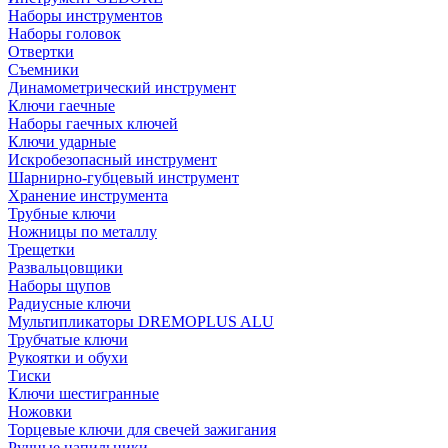
Наборы инструментов
Наборы головок
Отвертки
Съемники
Динамометрический инструмент
Ключи гаечные
Наборы гаечных ключей
Ключи ударные
Искробезопасный инструмент
Шарнирно-губцевый инструмент
Хранение инструмента
Трубные ключи
Ножницы по металлу
Трещетки
Развальцовщики
Наборы щупов
Радиусные ключи
Мультипликаторы DREMOPLUS ALU
Трубчатые ключи
Рукоятки и обухи
Тиски
Ключи шестигранные
Ножовки
Торцевые ключи для свечей зажигания
Ручные напильники