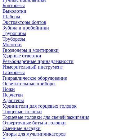
Болторезы
Выколотки
Шаберы
Экстракторы болтов
Зубила и пробойники
Трубогибы
Труборезы
Молотки
Гвоздодеры и монтировки
Ударные отвертки
Резьбонарезные принадлежности
Измерительный инструмент
Гайкорезы
Гидравлическое оборудование
Осветительные приборы
Ножи
Перчатки
Адаптеры
Удлинители для торцевых головок
Торцевые головки
Торцевые головки для свечей зажигания
Отверточные биты и головки
Сменные насадки
Упоры для мультипликаторов