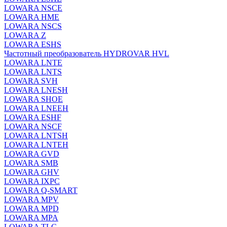
LOWARA NSCE
LOWARA HME
LOWARA NSCS
LOWARA Z
LOWARA ESHS
Частотный преобразователь HYDROVAR HVL
LOWARA LNTE
LOWARA LNTS
LOWARA SVH
LOWARA LNESH
LOWARA SHOE
LOWARA LNEEH
LOWARA ESHF
LOWARA NSCF
LOWARA LNTSH
LOWARA LNTEH
LOWARA GVD
LOWARA SMB
LOWARA GHV
LOWARA IXPС
LOWARA Q-SMART
LOWARA MPV
LOWARA MPD
LOWARA MPA
LOWARA TLC