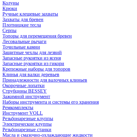
Колуны
Крюки
Ручные клещевые захваты
Захваты для бревен
Плотницкие тесла
Серпы
Топоры для перемещения бревен
Лесовальные рычаги
Точильные камни
Защитные чехлы для лезвий
Запасные рукоятки из ясеня
Запасные рукоятки из гикори
Крепежные наборы для топоров
Клинья для валки деревьев
Принадлежности для валочных клиньев
Окорочные лопатки
Струбцины BESSEY
Зажимной инструмент
Наборы инструмента и системы его хранения
Ремкомплекты
Инструмент VOLL
Резьбонарезные клуппы
Электрические клуппы
Резьбонарезные станки
Масла и смазочно-охлаждающие жидкости