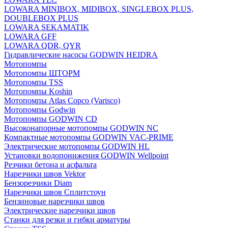
LOWARA MINIBOX, MIDIBOX, SINGLEBOX PLUS,
DOUBLEBOX PLUS
LOWARA SEKAMATIK
LOWARA GFF
LOWARA QDR, QYR
Гидравлические насосы GODWIN HEIDRA
Мотопомпы
Мотопомпы ШТОРМ
Мотопомпы TSS
Мотопомпы Koshin
Мотопомпы Atlas Copco (Varisco)
Мотопомпы Godwin
Мотопомпы GODWIN CD
Высоконапорные мотопомпы GODWIN NC
Компактные мотопомпы GODWIN VAC-PRIME
Электрические мотопомпы GODWIN HL
Установки водопонижения GODWIN Wellpoint
Резчики бетона и асфальта
Нарезчики швов Vektor
Бензорезчики Diam
Нарезчики швов Сплитстоун
Бензиновые нарезчики швов
Электрические нарезчики швов
Станки для резки и гибки арматуры