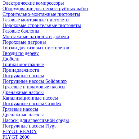
Электрические компрессоры
Оборудование для пескоструйных работ
Строительно-монтажные пистолеты
Газовые монтажные пистолеты
Пороховые строительные пистолеты
Газовые баллоны
Монтажные патроны и дюбели
Пороховые патроны
Гвозди для газовых пистолетов
Гвозди по дереву
Дюбели
Грибки монтажные
Принадлежности
Погружные насосы
Погружные насосы Solidpump
Грязевые и шламовые насосы
Дренажные насосы
Канализационные насосы
Погружные насосы Grindex
Грязевые насосы
Дренажные насосы
Насосы для агрессивной среды
Погружные насосы Flygt
FLYGT READY
FLYGT 2600