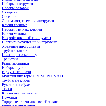
Наборы инструментов
Наборы головок
Отвертки
Съемники
Динамометрический инструмент
Ключи гаечные
Наборы гаечных ключей
Ключи ударные
Искробезопасный инструмент
Шарнирно-губцевый инструмент
Хранение инструмента
Трубные ключи
Ножницы по металлу
Трещетки
Развальцовщики
Наборы щупов
Радиусные ключи
Мультипликаторы DREMOPLUS ALU
Трубчатые ключи
Рукоятки и обухи
Тиски
Ключи шестигранные
Ножовки
Торцевые ключи для свечей зажигания
Ручные напильники