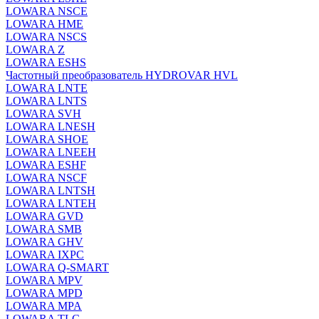
LOWARA NSCE
LOWARA HME
LOWARA NSCS
LOWARA Z
LOWARA ESHS
Частотный преобразователь HYDROVAR HVL
LOWARA LNTE
LOWARA LNTS
LOWARA SVH
LOWARA LNESH
LOWARA SHOE
LOWARA LNEEH
LOWARA ESHF
LOWARA NSCF
LOWARA LNTSH
LOWARA LNTEH
LOWARA GVD
LOWARA SMB
LOWARA GHV
LOWARA IXPС
LOWARA Q-SMART
LOWARA MPV
LOWARA MPD
LOWARA MPA
LOWARA TLC