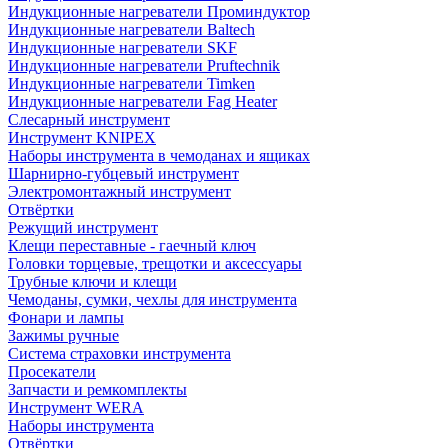
Индукционные нагреватели Проминдуктор
Индукционные нагреватели Baltech
Индукционные нагреватели SKF
Индукционные нагреватели Pruftechnik
Индукционные нагреватели Timken
Индукционные нагреватели Fag Heater
Слесарный инструмент
Инструмент KNIPEX
Наборы инструмента в чемоданах и ящиках
Шарнирно-губцевый инструмент
Электромонтажный инструмент
Отвёртки
Режущий инструмент
Клещи переставные - гаечный ключ
Головки торцевые, трещотки и аксессуары
Трубные ключи и клещи
Чемоданы, сумки, чехлы для инструмента
Фонари и лампы
Зажимы ручные
Система страховки инструмента
Просекатели
Запчасти и ремкомплекты
Инструмент WERA
Наборы инструмента
Отвёртки