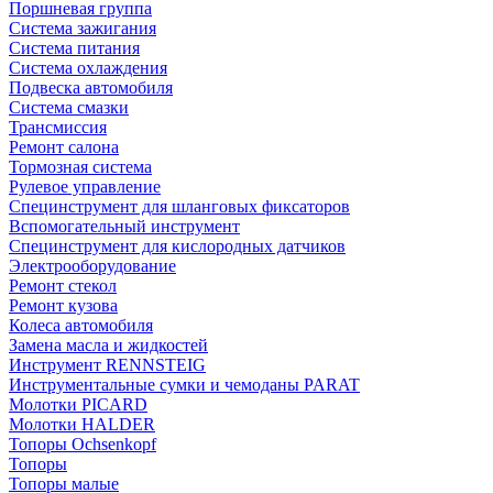
Поршневая группа
Система зажигания
Система питания
Система охлаждения
Подвеска автомобиля
Система смазки
Трансмиссия
Ремонт салона
Тормозная система
Рулевое управление
Специнструмент для шланговых фиксаторов
Вспомогательный инструмент
Специнструмент для кислородных датчиков
Электрооборудование
Ремонт стекол
Ремонт кузова
Колеса автомобиля
Замена масла и жидкостей
Инструмент RENNSTEIG
Инструментальные сумки и чемоданы PARAT
Молотки PICARD
Молотки HALDER
Топоры Ochsenkopf
Топоры
Топоры малые