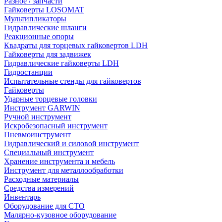
Разное / запчасти
Гайковерты LOSOMAT
Мультипликаторы
Гидравлические шланги
Реакционные опоры
Квадраты для торцевых гайковертов LDH
Гайковерты для задвижек
Гидравлические гайковерты LDH
Гидростанции
Испытательные стенды для гайковертов
Гайковерты
Ударные торцевые головки
Инструмент GARWIN
Ручной инструмент
Искробезопасный инструмент
Пневмоинструмент
Гидравлический и силовой инструмент
Специальный инструмент
Хранение инструмента и мебель
Инструмент для металлообработки
Расходные материалы
Средства измерений
Инвентарь
Оборудование для СТО
Малярно-кузовное оборудование