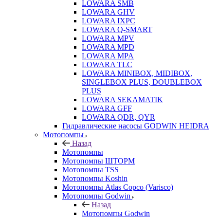
LOWARA SMB
LOWARA GHV
LOWARA IXPС
LOWARA Q-SMART
LOWARA MPV
LOWARA MPD
LOWARA MPA
LOWARA TLC
LOWARA MINIBOX, MIDIBOX,
SINGLEBOX PLUS, DOUBLEBOX
PLUS
LOWARA SEKAMATIK
LOWARA GFF
LOWARA QDR, QYR
Гидравлические насосы GODWIN HEIDRA
Мотопомпы
Назад
Мотопомпы
Мотопомпы ШТОРМ
Мотопомпы TSS
Мотопомпы Koshin
Мотопомпы Atlas Copco (Varisco)
Мотопомпы Godwin
Назад
Мотопомпы Godwin