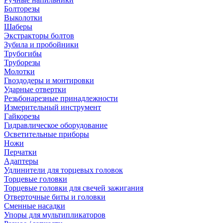
Болторезы
Выколотки
Шаберы
Экстракторы болтов
Зубила и пробойники
Трубогибы
Труборезы
Молотки
Гвоздодеры и монтировки
Ударные отвертки
Резьбонарезные принадлежности
Измерительный инструмент
Гайкорезы
Гидравлическое оборудование
Осветительные приборы
Ножи
Перчатки
Адаптеры
Удлинители для торцевых головок
Торцевые головки
Торцевые головки для свечей зажигания
Отверточные биты и головки
Сменные насадки
Упоры для мультипликаторов