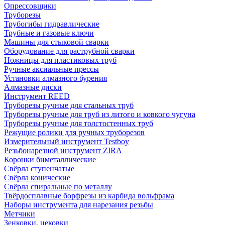
Опрессовщики
Труборезы
Трубогибы гидравлические
Трубные и газовые ключи
Машины для стыковой сварки
Оборудование для раструбной сварки
Ножницы для пластиковых труб
Ручные аксиальные прессы
Установки алмазного бурения
Алмазные диски
Инструмент REED
Труборезы ручные для стальных труб
Труборезы ручные для труб из литого и ковкого чугуна
Труборезы ручные для толстостенных труб
Режущие ролики для ручных труборезов
Измерительный инструмент Testboy
Резьбонарезной инструмент ZIRA
Коронки биметаллические
Свёрла ступенчатые
Свёрла конические
Свёрла спиральные по металлу
Твёрдосплавные борфрезы из карбида вольфрама
Наборы инструмента для нарезания резьбы
Метчики
Зенковки, цековки