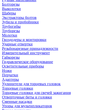
Болторезы
Выколотки
Шаберы
Экстракторы болтов
Зубила и пробойники
Трубогибы
Труборезы
Молотки
Гвоздодеры и монтировки
Ударные отвертки
Резьбонарезные принадлежности
Измерительный инструмент
Гайкорезы
Гидравлическое оборудование
Осветительные приборы
Ножи
Перчатки
Адаптеры
Удлинители для торцевых головок
Торцевые головки
Торцевые головки для свечей зажигания
Отверточные биты и головки
Сменные насадки
Упоры для мультипликаторов