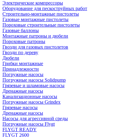
Электрические компрессоры
Оборудование для пескоструйных работ
Строительно-монтажные пистолеты
Газовые монтажные пистолеты
Пороховые строительные пистолеты
Газовые баллоны
Монтажные патроны и дюбели
Пороховые патроны
Гвозди для газовых пистолетов
Гвозди по дереву
Дюбели
Грибки монтажные
Принадлежности
Погружные насосы
Погружные насосы Solidpump
Грязевые и шламовые насосы
Дренажные насосы
Канализационные насосы
Погружные насосы Grindex
Грязевые насосы
Дренажные насосы
Насосы для агрессивной среды
Погружные насосы Flygt
FLYGT READY
FLYGT 2600