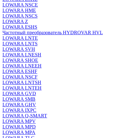
LOWARA NSCE
LOWARA HME
LOWARA NSCS
LOWARA Z
LOWARA ESHS
Частотный преобразователь HYDROVAR HVL
LOWARA LNTE
LOWARA LNTS
LOWARA SVH
LOWARA LNESH
LOWARA SHOE
LOWARA LNEEH
LOWARA ESHF
LOWARA NSCF
LOWARA LNTSH
LOWARA LNTEH
LOWARA GVD
LOWARA SMB
LOWARA GHV
LOWARA IXPС
LOWARA Q-SMART
LOWARA MPV
LOWARA MPD
LOWARA MPA
LOWARA TLC