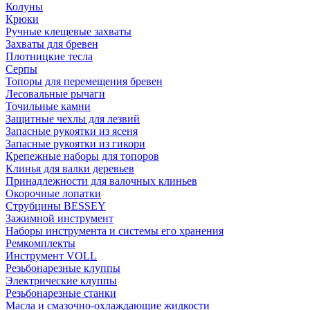
Колуны
Крюки
Ручные клещевые захваты
Захваты для бревен
Плотницкие тесла
Серпы
Топоры для перемещения бревен
Лесовальные рычаги
Точильные камни
Защитные чехлы для лезвий
Запасные рукоятки из ясеня
Запасные рукоятки из гикори
Крепежные наборы для топоров
Клинья для валки деревьев
Принадлежности для валочных клиньев
Окорочные лопатки
Струбцины BESSEY
Зажимной инструмент
Наборы инструмента и системы его хранения
Ремкомплекты
Инструмент VOLL
Резьбонарезные клуппы
Электрические клуппы
Резьбонарезные станки
Масла и смазочно-охлаждающие жидкости