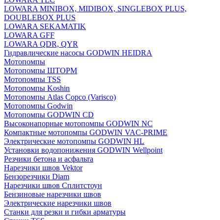
LOWARA MINIBOX, MIDIBOX, SINGLEBOX PLUS,
DOUBLEBOX PLUS
LOWARA SEKAMATIK
LOWARA GFF
LOWARA QDR, QYR
Гидравлические насосы GODWIN HEIDRA
Мотопомпы
Мотопомпы ШТОРМ
Мотопомпы TSS
Мотопомпы Koshin
Мотопомпы Atlas Copco (Varisco)
Мотопомпы Godwin
Мотопомпы GODWIN CD
Высоконапорные мотопомпы GODWIN NC
Компактные мотопомпы GODWIN VAC-PRIME
Электрические мотопомпы GODWIN HL
Установки водопонижения GODWIN Wellpoint
Резчики бетона и асфальта
Нарезчики швов Vektor
Бензорезчики Diam
Нарезчики швов Сплитстоун
Бензиновые нарезчики швов
Электрические нарезчики швов
Станки для резки и гибки арматуры