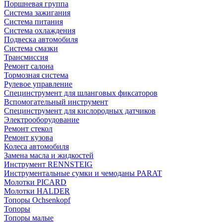
Поршневая группа
Система зажигания
Система питания
Система охлаждения
Подвеска автомобиля
Система смазки
Трансмиссия
Ремонт салона
Тормозная система
Рулевое управление
Специнструмент для шланговых фиксаторов
Вспомогательный инструмент
Специнструмент для кислородных датчиков
Электрооборудование
Ремонт стекол
Ремонт кузова
Колеса автомобиля
Замена масла и жидкостей
Инструмент RENNSTEIG
Инструментальные сумки и чемоданы PARAT
Молотки PICARD
Молотки HALDER
Топоры Ochsenkopf
Топоры
Топоры малые