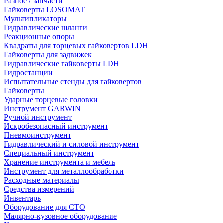
Разное / запчасти
Гайковерты LOSOMAT
Мультипликаторы
Гидравлические шланги
Реакционные опоры
Квадраты для торцевых гайковертов LDH
Гайковерты для задвижек
Гидравлические гайковерты LDH
Гидростанции
Испытательные стенды для гайковертов
Гайковерты
Ударные торцевые головки
Инструмент GARWIN
Ручной инструмент
Искробезопасный инструмент
Пневмоинструмент
Гидравлический и силовой инструмент
Специальный инструмент
Хранение инструмента и мебель
Инструмент для металлообработки
Расходные материалы
Средства измерений
Инвентарь
Оборудование для СТО
Малярно-кузовное оборудование