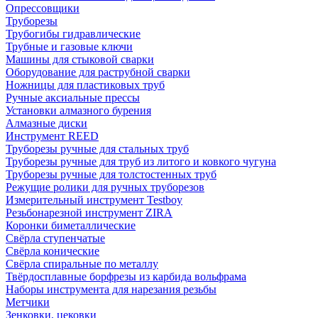
Опрессовщики
Труборезы
Трубогибы гидравлические
Трубные и газовые ключи
Машины для стыковой сварки
Оборудование для раструбной сварки
Ножницы для пластиковых труб
Ручные аксиальные прессы
Установки алмазного бурения
Алмазные диски
Инструмент REED
Труборезы ручные для стальных труб
Труборезы ручные для труб из литого и ковкого чугуна
Труборезы ручные для толстостенных труб
Режущие ролики для ручных труборезов
Измерительный инструмент Testboy
Резьбонарезной инструмент ZIRA
Коронки биметаллические
Свёрла ступенчатые
Свёрла конические
Свёрла спиральные по металлу
Твёрдосплавные борфрезы из карбида вольфрама
Наборы инструмента для нарезания резьбы
Метчики
Зенковки, цековки