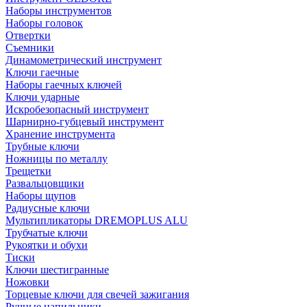
Наборы инструментов
Наборы головок
Отвертки
Съемники
Динамометрический инструмент
Ключи гаечные
Наборы гаечных ключей
Ключи ударные
Искробезопасный инструмент
Шарнирно-губцевый инструмент
Хранение инструмента
Трубные ключи
Ножницы по металлу
Трещетки
Развальцовщики
Наборы щупов
Радиусные ключи
Мультипликаторы DREMOPLUS ALU
Трубчатые ключи
Рукоятки и обухи
Тиски
Ключи шестигранные
Ножовки
Торцевые ключи для свечей зажигания
Ручные напильники