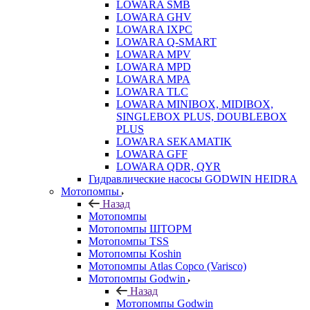
LOWARA SMB
LOWARA GHV
LOWARA IXPС
LOWARA Q-SMART
LOWARA MPV
LOWARA MPD
LOWARA MPA
LOWARA TLC
LOWARA MINIBOX, MIDIBOX,
SINGLEBOX PLUS, DOUBLEBOX
PLUS
LOWARA SEKAMATIK
LOWARA GFF
LOWARA QDR, QYR
Гидравлические насосы GODWIN HEIDRA
Мотопомпы
Назад
Мотопомпы
Мотопомпы ШТОРМ
Мотопомпы TSS
Мотопомпы Koshin
Мотопомпы Atlas Copco (Varisco)
Мотопомпы Godwin
Назад
Мотопомпы Godwin