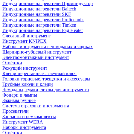
Индукционные нагреватели Проминдуктор
Индукционные нагреватели Baltech
Индукционные нагреватели SKF
Индукционные нагреватели Pruftechnik
Индукционные нагреватели Timken
Индукционные нагреватели Fag Heater
Слесарный инструмент
Инструмент KNIPEX
Наборы инструмента в чемоданах и ящиках
Шарнирно-губцевый инструмент
Электромонтажный инструмент
Отвёртки
Режущий инструмент
Клещи переставные - гаечный ключ
Головки торцевые, трещотки и аксессуары
Трубные ключи и клещи
Чемоданы, сумки, чехлы для инструмента
Фонари и лампы
Зажимы ручные
Система страховки инструмента
Просекатели
Запчасти и ремкомплекты
Инструмент WERA
Наборы инструмента
Отвёртки