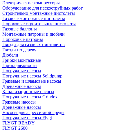
Электрические компрессоры
Оборудование для пескоструйных работ
Строительно-монтажные пистолеты
Газовые монтажные пистолеты
Пороховые строительные пистолеты
Газовые баллоны
Монтажные патроны и дюбели
Пороховые патроны
Гвозди для газовых пистолетов
Гвозди по дереву
Дюбели
Грибки монтажные
Принадлежности
Погружные насосы
Погружные насосы Solidpump
Грязевые и шламовые насосы
Дренажные насосы
Канализационные насосы
Погружные насосы Grindex
Грязевые насосы
Дренажные насосы
Насосы для агрессивной среды
Погружные насосы Flygt
FLYGT READY
FLYGT 2600