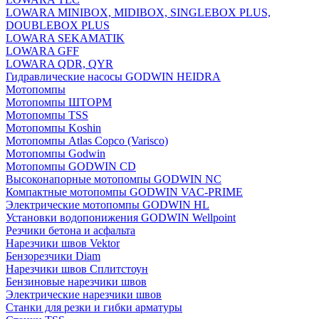
LOWARA MINIBOX, MIDIBOX, SINGLEBOX PLUS,
DOUBLEBOX PLUS
LOWARA SEKAMATIK
LOWARA GFF
LOWARA QDR, QYR
Гидравлические насосы GODWIN HEIDRA
Мотопомпы
Мотопомпы ШТОРМ
Мотопомпы TSS
Мотопомпы Koshin
Мотопомпы Atlas Copco (Varisco)
Мотопомпы Godwin
Мотопомпы GODWIN CD
Высоконапорные мотопомпы GODWIN NC
Компактные мотопомпы GODWIN VAC-PRIME
Электрические мотопомпы GODWIN HL
Установки водопонижения GODWIN Wellpoint
Резчики бетона и асфальта
Нарезчики швов Vektor
Бензорезчики Diam
Нарезчики швов Сплитстоун
Бензиновые нарезчики швов
Электрические нарезчики швов
Станки для резки и гибки арматуры