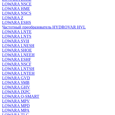
LOWARA NSCE
LOWARA HME
LOWARA NSCS
LOWARA Z
LOWARA ESHS
Частотный преобразователь HYDROVAR HVL
LOWARA LNTE
LOWARA LNTS
LOWARA SVH
LOWARA LNESH
LOWARA SHOE
LOWARA LNEEH
LOWARA ESHF
LOWARA NSCF
LOWARA LNTSH
LOWARA LNTEH
LOWARA GVD
LOWARA SMB
LOWARA GHV
LOWARA IXPС
LOWARA Q-SMART
LOWARA MPV
LOWARA MPD
LOWARA MPA
LOWARA TLC