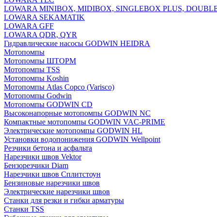
LOWARA MINIBOX, MIDIBOX, SINGLEBOX PLUS, DOUBL
LOWARA SEKAMATIK
LOWARA GFF
LOWARA QDR, QYR
Гидравлические насосы GODWIN HEIDRA
Мотопомпы
Мотопомпы ШТОРМ
Мотопомпы TSS
Мотопомпы Koshin
Мотопомпы Atlas Copco (Varisco)
Мотопомпы Godwin
Мотопомпы GODWIN CD
Высоконапорные мотопомпы GODWIN NC
Компактные мотопомпы GODWIN VAC-PRIME
Электрические мотопомпы GODWIN HL
Установки водопонижения GODWIN Wellpoint
Резчики бетона и асфальта
Нарезчики швов Vektor
Бензорезчики Diam
Нарезчики швов Сплитстоун
Бензиновые нарезчики швов
Электрические нарезчики швов
Станки для резки и гибки арматуры
Станки TSS