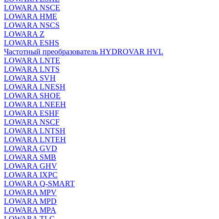
LOWARA NSCE
LOWARA HME
LOWARA NSCS
LOWARA Z
LOWARA ESHS
Частотный преобразователь HYDROVAR HVL
LOWARA LNTE
LOWARA LNTS
LOWARA SVH
LOWARA LNESH
LOWARA SHOE
LOWARA LNEEH
LOWARA ESHF
LOWARA NSCF
LOWARA LNTSH
LOWARA LNTEH
LOWARA GVD
LOWARA SMB
LOWARA GHV
LOWARA IXPС
LOWARA Q-SMART
LOWARA MPV
LOWARA MPD
LOWARA MPA
LOWARA TLC