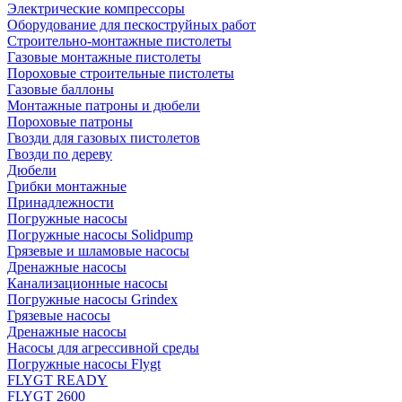
Электрические компрессоры
Оборудование для пескоструйных работ
Строительно-монтажные пистолеты
Газовые монтажные пистолеты
Пороховые строительные пистолеты
Газовые баллоны
Монтажные патроны и дюбели
Пороховые патроны
Гвозди для газовых пистолетов
Гвозди по дереву
Дюбели
Грибки монтажные
Принадлежности
Погружные насосы
Погружные насосы Solidpump
Грязевые и шламовые насосы
Дренажные насосы
Канализационные насосы
Погружные насосы Grindex
Грязевые насосы
Дренажные насосы
Насосы для агрессивной среды
Погружные насосы Flygt
FLYGT READY
FLYGT 2600