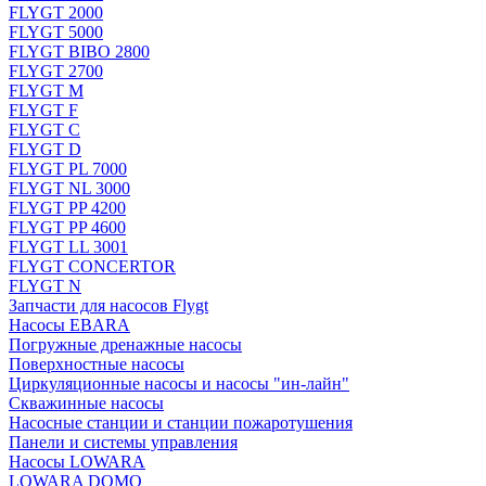
FLYGT 2000
FLYGT 5000
FLYGT BIBO 2800
FLYGT 2700
FLYGT M
FLYGT F
FLYGT C
FLYGT D
FLYGT PL 7000
FLYGT NL 3000
FLYGT PP 4200
FLYGT PP 4600
FLYGT LL 3001
FLYGT CONCERTOR
FLYGT N
Запчасти для насосов Flygt
Насосы EBARA
Погружные дренажные насосы
Поверхностные насосы
Циркуляционные насосы и насосы "ин-лайн"
Скважинные насосы
Насосные станции и станции пожаротушения
Панели и системы управления
Насосы LOWARA
LOWARA DOMO