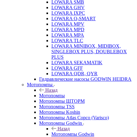
LOWARA SMB
LOWARA GHV
LOWARA IXPС
LOWARA Q-SMART
LOWARA MPV
LOWARA MPD
LOWARA MPA
LOWARA TLC
LOWARA MINIBOX, MIDIBOX,
SINGLEBOX PLUS, DOUBLEBOX
PLUS
LOWARA SEKAMATIK
LOWARA GFF
LOWARA QDR, QYR
Гидравлические насосы GODWIN HEIDRA
Мотопомпы
Назад
Мотопомпы
Мотопомпы ШТОРМ
Мотопомпы TSS
Мотопомпы Koshin
Мотопомпы Atlas Copco (Varisco)
Мотопомпы Godwin
Назад
Мотопомпы Godwin