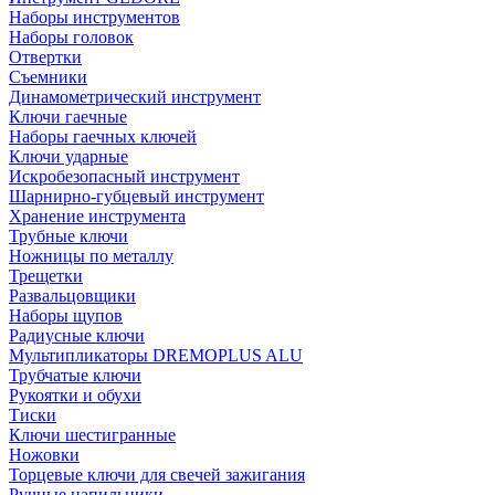
Наборы инструментов
Наборы головок
Отвертки
Съемники
Динамометрический инструмент
Ключи гаечные
Наборы гаечных ключей
Ключи ударные
Искробезопасный инструмент
Шарнирно-губцевый инструмент
Хранение инструмента
Трубные ключи
Ножницы по металлу
Трещетки
Развальцовщики
Наборы щупов
Радиусные ключи
Мультипликаторы DREMOPLUS ALU
Трубчатые ключи
Рукоятки и обухи
Тиски
Ключи шестигранные
Ножовки
Торцевые ключи для свечей зажигания
Ручные напильники