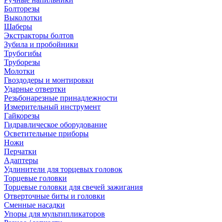
Болторезы
Выколотки
Шаберы
Экстракторы болтов
Зубила и пробойники
Трубогибы
Труборезы
Молотки
Гвоздодеры и монтировки
Ударные отвертки
Резьбонарезные принадлежности
Измерительный инструмент
Гайкорезы
Гидравлическое оборудование
Осветительные приборы
Ножи
Перчатки
Адаптеры
Удлинители для торцевых головок
Торцевые головки
Торцевые головки для свечей зажигания
Отверточные биты и головки
Сменные насадки
Упоры для мультипликаторов