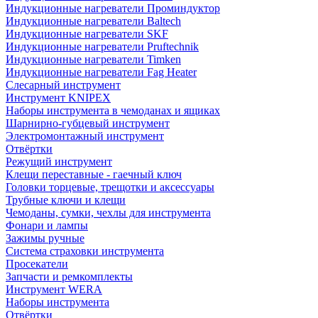
Индукционные нагреватели Проминдуктор
Индукционные нагреватели Baltech
Индукционные нагреватели SKF
Индукционные нагреватели Pruftechnik
Индукционные нагреватели Timken
Индукционные нагреватели Fag Heater
Слесарный инструмент
Инструмент KNIPEX
Наборы инструмента в чемоданах и ящиках
Шарнирно-губцевый инструмент
Электромонтажный инструмент
Отвёртки
Режущий инструмент
Клещи переставные - гаечный ключ
Головки торцевые, трещотки и аксессуары
Трубные ключи и клещи
Чемоданы, сумки, чехлы для инструмента
Фонари и лампы
Зажимы ручные
Система страховки инструмента
Просекатели
Запчасти и ремкомплекты
Инструмент WERA
Наборы инструмента
Отвёртки