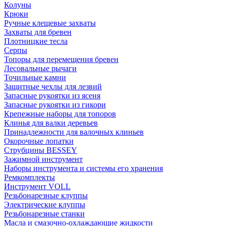
Колуны
Крюки
Ручные клещевые захваты
Захваты для бревен
Плотницкие тесла
Серпы
Топоры для перемещения бревен
Лесовальные рычаги
Точильные камни
Защитные чехлы для лезвий
Запасные рукоятки из ясеня
Запасные рукоятки из гикори
Крепежные наборы для топоров
Клинья для валки деревьев
Принадлежности для валочных клиньев
Окорочные лопатки
Струбцины BESSEY
Зажимной инструмент
Наборы инструмента и системы его хранения
Ремкомплекты
Инструмент VOLL
Резьбонарезные клуппы
Электрические клуппы
Резьбонарезные станки
Масла и смазочно-охлаждающие жидкости