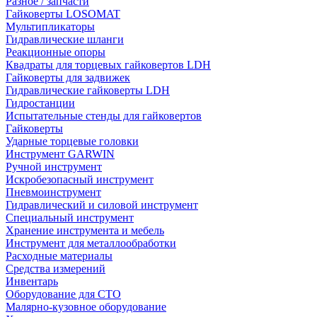
Разное / запчасти
Гайковерты LOSOMAT
Мультипликаторы
Гидравлические шланги
Реакционные опоры
Квадраты для торцевых гайковертов LDH
Гайковерты для задвижек
Гидравлические гайковерты LDH
Гидростанции
Испытательные стенды для гайковертов
Гайковерты
Ударные торцевые головки
Инструмент GARWIN
Ручной инструмент
Искробезопасный инструмент
Пневмоинструмент
Гидравлический и силовой инструмент
Специальный инструмент
Хранение инструмента и мебель
Инструмент для металлообработки
Расходные материалы
Средства измерений
Инвентарь
Оборудование для СТО
Малярно-кузовное оборудование