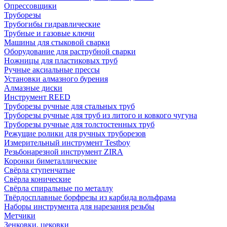
Опрессовщики
Труборезы
Трубогибы гидравлические
Трубные и газовые ключи
Машины для стыковой сварки
Оборудование для раструбной сварки
Ножницы для пластиковых труб
Ручные аксиальные прессы
Установки алмазного бурения
Алмазные диски
Инструмент REED
Труборезы ручные для стальных труб
Труборезы ручные для труб из литого и ковкого чугуна
Труборезы ручные для толстостенных труб
Режущие ролики для ручных труборезов
Измерительный инструмент Testboy
Резьбонарезной инструмент ZIRA
Коронки биметаллические
Свёрла ступенчатые
Свёрла конические
Свёрла спиральные по металлу
Твёрдосплавные борфрезы из карбида вольфрама
Наборы инструмента для нарезания резьбы
Метчики
Зенковки, цековки