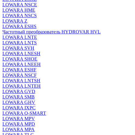
LOWARA NSCE
LOWARA HME
LOWARA NSCS
LOWARA Z
LOWARA ESHS
Частотный преобразователь HYDROVAR HVL
LOWARA LNTE
LOWARA LNTS
LOWARA SVH
LOWARA LNESH
LOWARA SHOE
LOWARA LNEEH
LOWARA ESHF
LOWARA NSCF
LOWARA LNTSH
LOWARA LNTEH
LOWARA GVD
LOWARA SMB
LOWARA GHV
LOWARA IXPС
LOWARA Q-SMART
LOWARA MPV
LOWARA MPD
LOWARA MPA
LOWARA TLC