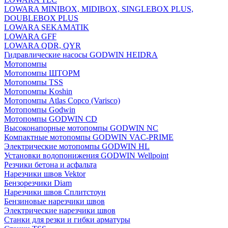
LOWARA MINIBOX, MIDIBOX, SINGLEBOX PLUS,
DOUBLEBOX PLUS
LOWARA SEKAMATIK
LOWARA GFF
LOWARA QDR, QYR
Гидравлические насосы GODWIN HEIDRA
Мотопомпы
Мотопомпы ШТОРМ
Мотопомпы TSS
Мотопомпы Koshin
Мотопомпы Atlas Copco (Varisco)
Мотопомпы Godwin
Мотопомпы GODWIN CD
Высоконапорные мотопомпы GODWIN NC
Компактные мотопомпы GODWIN VAC-PRIME
Электрические мотопомпы GODWIN HL
Установки водопонижения GODWIN Wellpoint
Резчики бетона и асфальта
Нарезчики швов Vektor
Бензорезчики Diam
Нарезчики швов Сплитстоун
Бензиновые нарезчики швов
Электрические нарезчики швов
Станки для резки и гибки арматуры