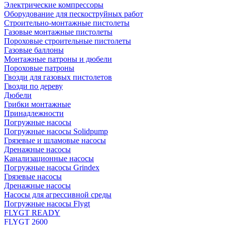
Электрические компрессоры
Оборудование для пескоструйных работ
Строительно-монтажные пистолеты
Газовые монтажные пистолеты
Пороховые строительные пистолеты
Газовые баллоны
Монтажные патроны и дюбели
Пороховые патроны
Гвозди для газовых пистолетов
Гвозди по дереву
Дюбели
Грибки монтажные
Принадлежности
Погружные насосы
Погружные насосы Solidpump
Грязевые и шламовые насосы
Дренажные насосы
Канализационные насосы
Погружные насосы Grindex
Грязевые насосы
Дренажные насосы
Насосы для агрессивной среды
Погружные насосы Flygt
FLYGT READY
FLYGT 2600