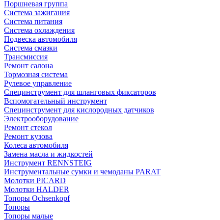
Поршневая группа
Система зажигания
Система питания
Система охлаждения
Подвеска автомобиля
Система смазки
Трансмиссия
Ремонт салона
Тормозная система
Рулевое управление
Специнструмент для шланговых фиксаторов
Вспомогательный инструмент
Специнструмент для кислородных датчиков
Электрооборудование
Ремонт стекол
Ремонт кузова
Колеса автомобиля
Замена масла и жидкостей
Инструмент RENNSTEIG
Инструментальные сумки и чемоданы PARAT
Молотки PICARD
Молотки HALDER
Топоры Ochsenkopf
Топоры
Топоры малые