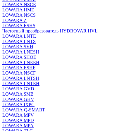
LOWARA NSCE
LOWARA HME
LOWARA NSCS
LOWARA Z
LOWARA ESHS
Частотный преобразователь HYDROVAR HVL
LOWARA LNTE
LOWARA LNTS
LOWARA SVH
LOWARA LNESH
LOWARA SHOE
LOWARA LNEEH
LOWARA ESHF
LOWARA NSCF
LOWARA LNTSH
LOWARA LNTEH
LOWARA GVD
LOWARA SMB
LOWARA GHV
LOWARA IXPС
LOWARA Q-SMART
LOWARA MPV
LOWARA MPD
LOWARA MPA
LOWARA TLC