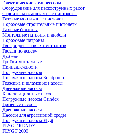
Электрические компрессоры
Оборудование для пескоструйных работ
Строительно-монтажные пистолеты
Газовые монтажные пистолеты
Пороховые строительные пистолеты
Газовые баллоны
Монтажные патроны и дюбели
Пороховые патроны
Гвозди для газовых пистолетов
Гвозди по дереву
Дюбели
Грибки монтажные
Принадлежности
Погружные насосы
Погружные насосы Solidpump
Грязевые и шламовые насосы
Дренажные насосы
Канализационные насосы
Погружные насосы Grindex
Грязевые насосы
Дренажные насосы
Насосы для агрессивной среды
Погружные насосы Flygt
FLYGT READY
FLYGT 2600