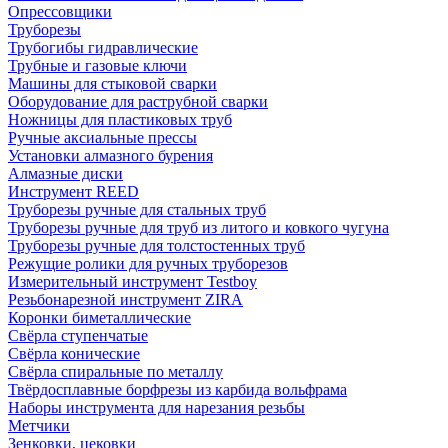
Опрессовщики
Труборезы
Трубогибы гидравлические
Трубные и газовые ключи
Машины для стыковой сварки
Оборудование для раструбной сварки
Ножницы для пластиковых труб
Ручные аксиальные прессы
Установки алмазного бурения
Алмазные диски
Инструмент REED
Труборезы ручные для стальных труб
Труборезы ручные для труб из литого и ковкого чугуна
Труборезы ручные для толстостенных труб
Режущие ролики для ручных труборезов
Измерительный инструмент Testboy
Резьбонарезной инструмент ZIRA
Коронки биметаллические
Свёрла ступенчатые
Свёрла конические
Свёрла спиральные по металлу
Твёрдосплавные борфрезы из карбида вольфрама
Наборы инструмента для нарезания резьбы
Метчики
Зенковки, цековки