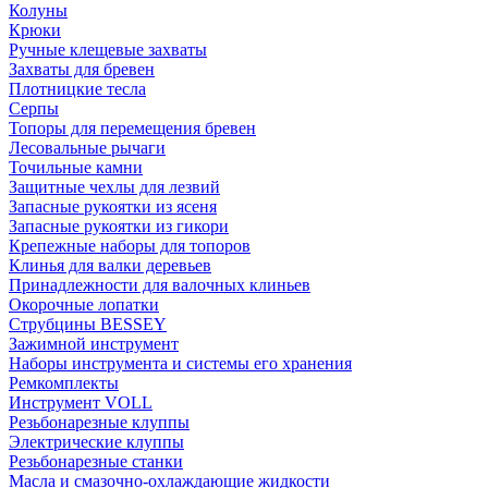
Колуны
Крюки
Ручные клещевые захваты
Захваты для бревен
Плотницкие тесла
Серпы
Топоры для перемещения бревен
Лесовальные рычаги
Точильные камни
Защитные чехлы для лезвий
Запасные рукоятки из ясеня
Запасные рукоятки из гикори
Крепежные наборы для топоров
Клинья для валки деревьев
Принадлежности для валочных клиньев
Окорочные лопатки
Струбцины BESSEY
Зажимной инструмент
Наборы инструмента и системы его хранения
Ремкомплекты
Инструмент VOLL
Резьбонарезные клуппы
Электрические клуппы
Резьбонарезные станки
Масла и смазочно-охлаждающие жидкости