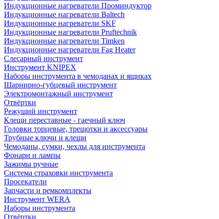
Индукционные нагреватели Проминдуктор
Индукционные нагреватели Baltech
Индукционные нагреватели SKF
Индукционные нагреватели Pruftechnik
Индукционные нагреватели Timken
Индукционные нагреватели Fag Heater
Слесарный инструмент
Инструмент KNIPEX
Наборы инструмента в чемоданах и ящиках
Шарнирно-губцевый инструмент
Электромонтажный инструмент
Отвёртки
Режущий инструмент
Клещи переставные - гаечный ключ
Головки торцевые, трещотки и аксессуары
Трубные ключи и клещи
Чемоданы, сумки, чехлы для инструмента
Фонари и лампы
Зажимы ручные
Система страховки инструмента
Просекатели
Запчасти и ремкомплекты
Инструмент WERA
Наборы инструмента
Отвёртки