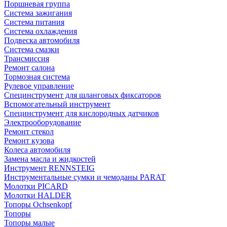
Поршневая группа
Система зажигания
Система питания
Система охлаждения
Подвеска автомобиля
Система смазки
Трансмиссия
Ремонт салона
Тормозная система
Рулевое управление
Специнструмент для шланговых фиксаторов
Вспомогательный инструмент
Специнструмент для кислородных датчиков
Электрооборудование
Ремонт стекол
Ремонт кузова
Колеса автомобиля
Замена масла и жидкостей
Инструмент RENNSTEIG
Инструментальные сумки и чемоданы PARAT
Молотки PICARD
Молотки HALDER
Топоры Ochsenkopf
Топоры
Топоры малые