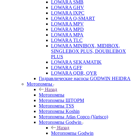
LOWARA SMB
LOWARA GHV
LOWARA IXPС
LOWARA Q-SMART
LOWARA MPV
LOWARA MPD
LOWARA MPA
LOWARA TLC
LOWARA MINIBOX, MIDIBOX,
SINGLEBOX PLUS, DOUBLEBOX
PLUS
LOWARA SEKAMATIK
LOWARA GFF
LOWARA QDR, QYR
Гидравлические насосы GODWIN HEIDRA
Мотопомпы
Назад
Мотопомпы
Мотопомпы ШТОРМ
Мотопомпы TSS
Мотопомпы Koshin
Мотопомпы Atlas Copco (Varisco)
Мотопомпы Godwin
Назад
Мотопомпы Godwin