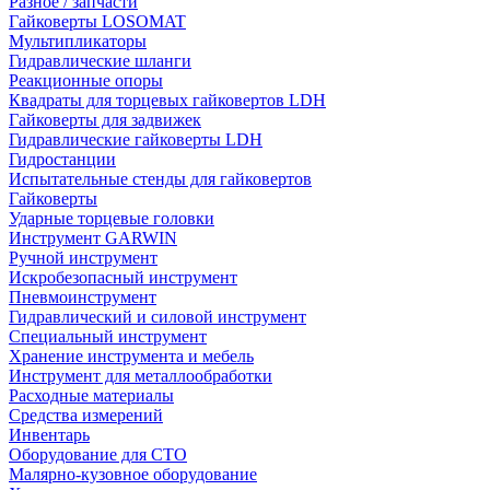
Разное / запчасти
Гайковерты LOSOMAT
Мультипликаторы
Гидравлические шланги
Реакционные опоры
Квадраты для торцевых гайковертов LDH
Гайковерты для задвижек
Гидравлические гайковерты LDH
Гидростанции
Испытательные стенды для гайковертов
Гайковерты
Ударные торцевые головки
Инструмент GARWIN
Ручной инструмент
Искробезопасный инструмент
Пневмоинструмент
Гидравлический и силовой инструмент
Специальный инструмент
Хранение инструмента и мебель
Инструмент для металлообработки
Расходные материалы
Средства измерений
Инвентарь
Оборудование для СТО
Малярно-кузовное оборудование