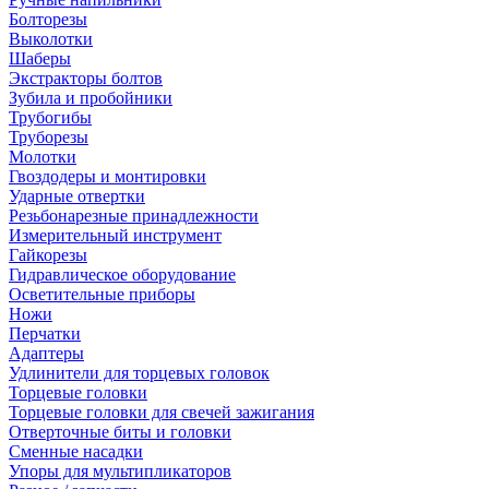
Болторезы
Выколотки
Шаберы
Экстракторы болтов
Зубила и пробойники
Трубогибы
Труборезы
Молотки
Гвоздодеры и монтировки
Ударные отвертки
Резьбонарезные принадлежности
Измерительный инструмент
Гайкорезы
Гидравлическое оборудование
Осветительные приборы
Ножи
Перчатки
Адаптеры
Удлинители для торцевых головок
Торцевые головки
Торцевые головки для свечей зажигания
Отверточные биты и головки
Сменные насадки
Упоры для мультипликаторов