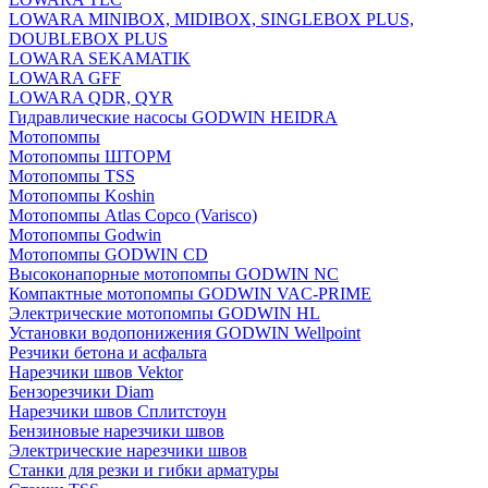
LOWARA MINIBOX, MIDIBOX, SINGLEBOX PLUS,
DOUBLEBOX PLUS
LOWARA SEKAMATIK
LOWARA GFF
LOWARA QDR, QYR
Гидравлические насосы GODWIN HEIDRA
Мотопомпы
Мотопомпы ШТОРМ
Мотопомпы TSS
Мотопомпы Koshin
Мотопомпы Atlas Copco (Varisco)
Мотопомпы Godwin
Мотопомпы GODWIN CD
Высоконапорные мотопомпы GODWIN NC
Компактные мотопомпы GODWIN VAC-PRIME
Электрические мотопомпы GODWIN HL
Установки водопонижения GODWIN Wellpoint
Резчики бетона и асфальта
Нарезчики швов Vektor
Бензорезчики Diam
Нарезчики швов Сплитстоун
Бензиновые нарезчики швов
Электрические нарезчики швов
Станки для резки и гибки арматуры