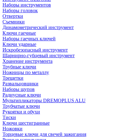
Наборы инструментов
Наборы головок
Отвертки
Съемники
Динамометрический инструмент
Ключи гаечные
Наборы гаечных ключей
Ключи ударные
Искробезопасный инструмент
Шарнирно-губцевый инструмент
Хранение инструмента
Трубные ключи
Ножницы по металлу
Трещетки
Развальцовщики
Наборы щупов
Радиусные ключи
Мультипликаторы DREMOPLUS ALU
Трубчатые ключи
Рукоятки и обухи
Тиски
Ключи шестигранные
Ножовки
Торцевые ключи для свечей зажигания
Ручные напильники