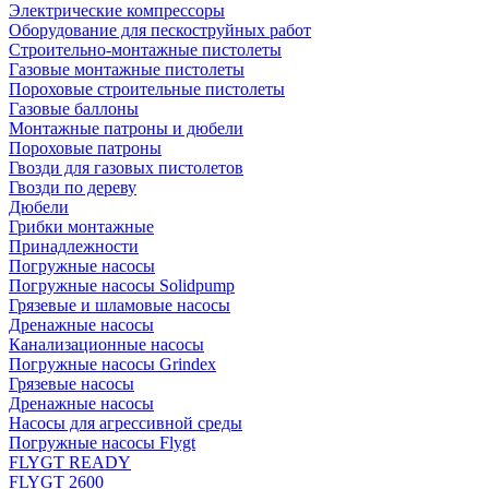
Электрические компрессоры
Оборудование для пескоструйных работ
Строительно-монтажные пистолеты
Газовые монтажные пистолеты
Пороховые строительные пистолеты
Газовые баллоны
Монтажные патроны и дюбели
Пороховые патроны
Гвозди для газовых пистолетов
Гвозди по дереву
Дюбели
Грибки монтажные
Принадлежности
Погружные насосы
Погружные насосы Solidpump
Грязевые и шламовые насосы
Дренажные насосы
Канализационные насосы
Погружные насосы Grindex
Грязевые насосы
Дренажные насосы
Насосы для агрессивной среды
Погружные насосы Flygt
FLYGT READY
FLYGT 2600