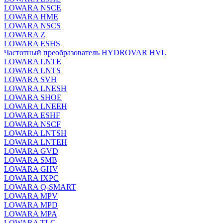
LOWARA NSCE
LOWARA HME
LOWARA NSCS
LOWARA Z
LOWARA ESHS
Частотный преобразователь HYDROVAR HVL
LOWARA LNTE
LOWARA LNTS
LOWARA SVH
LOWARA LNESH
LOWARA SHOE
LOWARA LNEEH
LOWARA ESHF
LOWARA NSCF
LOWARA LNTSH
LOWARA LNTEH
LOWARA GVD
LOWARA SMB
LOWARA GHV
LOWARA IXPС
LOWARA Q-SMART
LOWARA MPV
LOWARA MPD
LOWARA MPA
LOWARA TLC