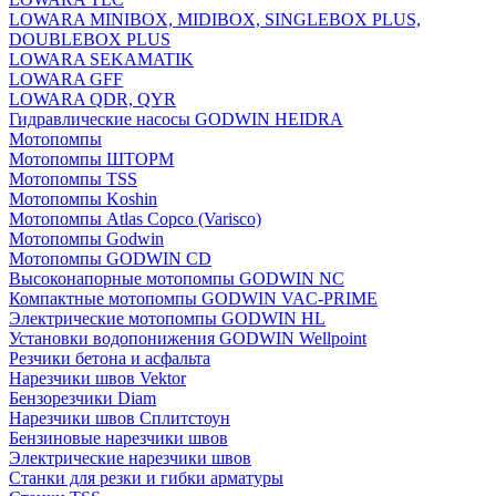
LOWARA MINIBOX, MIDIBOX, SINGLEBOX PLUS,
DOUBLEBOX PLUS
LOWARA SEKAMATIK
LOWARA GFF
LOWARA QDR, QYR
Гидравлические насосы GODWIN HEIDRA
Мотопомпы
Мотопомпы ШТОРМ
Мотопомпы TSS
Мотопомпы Koshin
Мотопомпы Atlas Copco (Varisco)
Мотопомпы Godwin
Мотопомпы GODWIN CD
Высоконапорные мотопомпы GODWIN NC
Компактные мотопомпы GODWIN VAC-PRIME
Электрические мотопомпы GODWIN HL
Установки водопонижения GODWIN Wellpoint
Резчики бетона и асфальта
Нарезчики швов Vektor
Бензорезчики Diam
Нарезчики швов Сплитстоун
Бензиновые нарезчики швов
Электрические нарезчики швов
Станки для резки и гибки арматуры