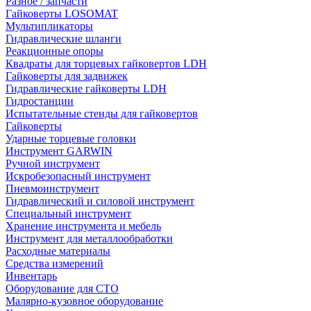
Разное / запчасти
Гайковерты LOSOMAT
Мультипликаторы
Гидравлические шланги
Реакционные опоры
Квадраты для торцевых гайковертов LDH
Гайковерты для задвижек
Гидравлические гайковерты LDH
Гидростанции
Испытательные стенды для гайковертов
Гайковерты
Ударные торцевые головки
Инструмент GARWIN
Ручной инструмент
Искробезопасный инструмент
Пневмоинструмент
Гидравлический и силовой инструмент
Специальный инструмент
Хранение инструмента и мебель
Инструмент для металлообработки
Расходные материалы
Средства измерений
Инвентарь
Оборудование для СТО
Малярно-кузовное оборудование