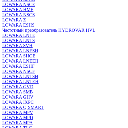
LOWARA NSCE
LOWARA HME
LOWARA NSCS
LOWARA Z
LOWARA ESHS
Частотный преобразователь HYDROVAR HVL
LOWARA LNTE
LOWARA LNTS
LOWARA SVH
LOWARA LNESH
LOWARA SHOE
LOWARA LNEEH
LOWARA ESHF
LOWARA NSCF
LOWARA LNTSH
LOWARA LNTEH
LOWARA GVD
LOWARA SMB
LOWARA GHV
LOWARA IXPС
LOWARA Q-SMART
LOWARA MPV
LOWARA MPD
LOWARA MPA
LOWARA TLC