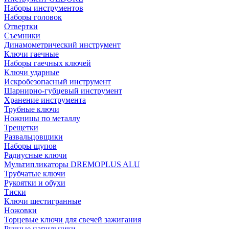
Наборы инструментов
Наборы головок
Отвертки
Съемники
Динамометрический инструмент
Ключи гаечные
Наборы гаечных ключей
Ключи ударные
Искробезопасный инструмент
Шарнирно-губцевый инструмент
Хранение инструмента
Трубные ключи
Ножницы по металлу
Трещетки
Развальцовщики
Наборы щупов
Радиусные ключи
Мультипликаторы DREMOPLUS ALU
Трубчатые ключи
Рукоятки и обухи
Тиски
Ключи шестигранные
Ножовки
Торцевые ключи для свечей зажигания
Ручные напильники