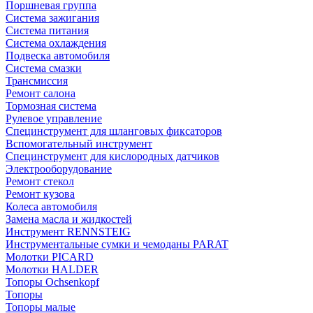
Поршневая группа
Система зажигания
Система питания
Система охлаждения
Подвеска автомобиля
Система смазки
Трансмиссия
Ремонт салона
Тормозная система
Рулевое управление
Специнструмент для шланговых фиксаторов
Вспомогательный инструмент
Специнструмент для кислородных датчиков
Электрооборудование
Ремонт стекол
Ремонт кузова
Колеса автомобиля
Замена масла и жидкостей
Инструмент RENNSTEIG
Инструментальные сумки и чемоданы PARAT
Молотки PICARD
Молотки HALDER
Топоры Ochsenkopf
Топоры
Топоры малые