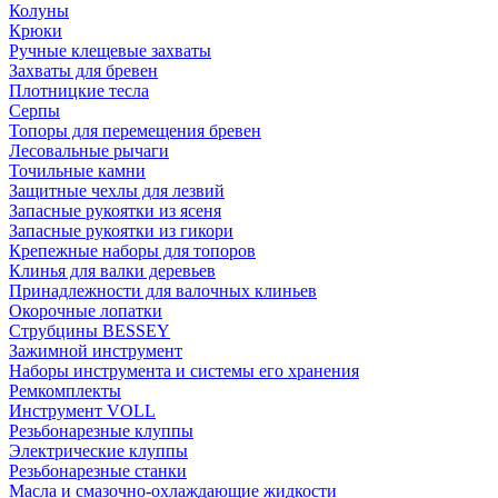
Колуны
Крюки
Ручные клещевые захваты
Захваты для бревен
Плотницкие тесла
Серпы
Топоры для перемещения бревен
Лесовальные рычаги
Точильные камни
Защитные чехлы для лезвий
Запасные рукоятки из ясеня
Запасные рукоятки из гикори
Крепежные наборы для топоров
Клинья для валки деревьев
Принадлежности для валочных клиньев
Окорочные лопатки
Струбцины BESSEY
Зажимной инструмент
Наборы инструмента и системы его хранения
Ремкомплекты
Инструмент VOLL
Резьбонарезные клуппы
Электрические клуппы
Резьбонарезные станки
Масла и смазочно-охлаждающие жидкости