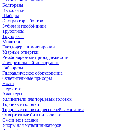
Болторезы
Выколотки
Шаберы
Экстракторы болтов
Зубила и пробойники
Трубогибы
Труборезы
Молотки
Гвоздодеры и монтировки
Ударные отвертки
Резьбонарезные принадлежности
Измерительный инструмент
Гайкорезы
Гидравлическое оборудование
Осветительные приборы
Ножи
Перчатки
Адаптеры
Удлинители для торцевых головок
Торцевые головки
Торцевые головки для свечей зажигания
Отверточные биты и головки
Сменные насадки
Упоры для мультипликаторов