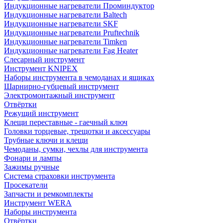
Индукционные нагреватели Проминдуктор
Индукционные нагреватели Baltech
Индукционные нагреватели SKF
Индукционные нагреватели Pruftechnik
Индукционные нагреватели Timken
Индукционные нагреватели Fag Heater
Слесарный инструмент
Инструмент KNIPEX
Наборы инструмента в чемоданах и ящиках
Шарнирно-губцевый инструмент
Электромонтажный инструмент
Отвёртки
Режущий инструмент
Клещи переставные - гаечный ключ
Головки торцевые, трещотки и аксессуары
Трубные ключи и клещи
Чемоданы, сумки, чехлы для инструмента
Фонари и лампы
Зажимы ручные
Система страховки инструмента
Просекатели
Запчасти и ремкомплекты
Инструмент WERA
Наборы инструмента
Отвёртки