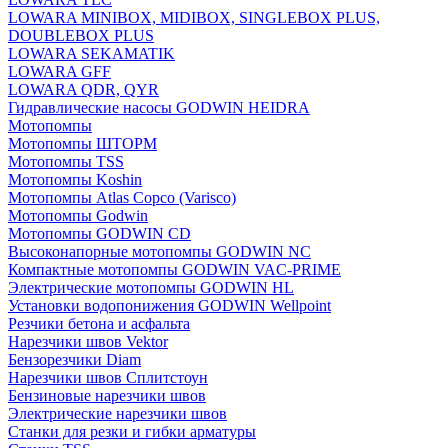
LOWARA MINIBOX, MIDIBOX, SINGLEBOX PLUS,
DOUBLEBOX PLUS
LOWARA SEKAMATIK
LOWARA GFF
LOWARA QDR, QYR
Гидравлические насосы GODWIN HEIDRA
Мотопомпы
Мотопомпы ШТОРМ
Мотопомпы TSS
Мотопомпы Koshin
Мотопомпы Atlas Copco (Varisco)
Мотопомпы Godwin
Мотопомпы GODWIN CD
Высоконапорные мотопомпы GODWIN NC
Компактные мотопомпы GODWIN VAC-PRIME
Электрические мотопомпы GODWIN HL
Установки водопонижения GODWIN Wellpoint
Резчики бетона и асфальта
Нарезчики швов Vektor
Бензорезчики Diam
Нарезчики швов Сплитстоун
Бензиновые нарезчики швов
Электрические нарезчики швов
Станки для резки и гибки арматуры