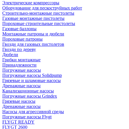
Электрические компрессоры
Оборудование для пескоструйных работ
Строительно-монтажные пистолеты
Газовые монтажные пистолеты
Пороховые строительные пистолеты
Газовые баллоны
Монтажные патроны и дюбели
Пороховые патроны
Гвозди для газовых пистолетов
Гвозди по дереву
Дюбели
Грибки монтажные
Принадлежности
Погружные насосы
Погружные насосы Solidpump
Грязевые и шламовые насосы
Дренажные насосы
Канализационные насосы
Погружные насосы Grindex
Грязевые насосы
Дренажные насосы
Насосы для агрессивной среды
Погружные насосы Flygt
FLYGT READY
FLYGT 2600