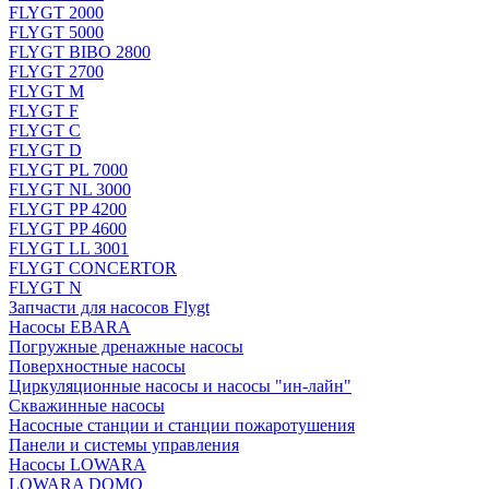
FLYGT 2000
FLYGT 5000
FLYGT BIBO 2800
FLYGT 2700
FLYGT M
FLYGT F
FLYGT C
FLYGT D
FLYGT PL 7000
FLYGT NL 3000
FLYGT PP 4200
FLYGT PP 4600
FLYGT LL 3001
FLYGT CONCERTOR
FLYGT N
Запчасти для насосов Flygt
Насосы EBARA
Погружные дренажные насосы
Поверхностные насосы
Циркуляционные насосы и насосы "ин-лайн"
Скважинные насосы
Насосные станции и станции пожаротушения
Панели и системы управления
Насосы LOWARA
LOWARA DOMO