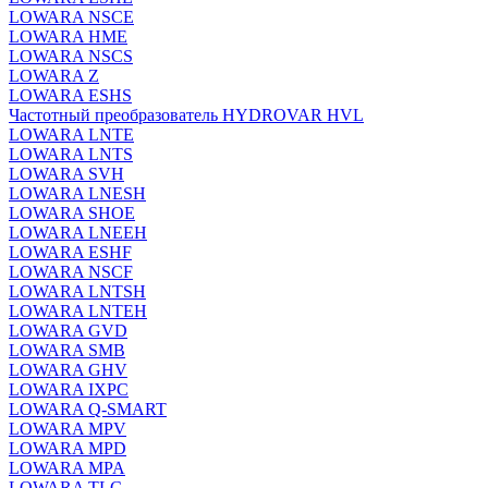
LOWARA NSCE
LOWARA HME
LOWARA NSCS
LOWARA Z
LOWARA ESHS
Частотный преобразователь HYDROVAR HVL
LOWARA LNTE
LOWARA LNTS
LOWARA SVH
LOWARA LNESH
LOWARA SHOE
LOWARA LNEEH
LOWARA ESHF
LOWARA NSCF
LOWARA LNTSH
LOWARA LNTEH
LOWARA GVD
LOWARA SMB
LOWARA GHV
LOWARA IXPС
LOWARA Q-SMART
LOWARA MPV
LOWARA MPD
LOWARA MPA
LOWARA TLC