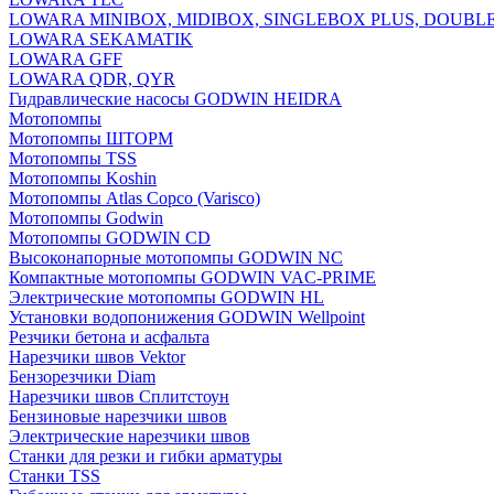
LOWARA MINIBOX, MIDIBOX, SINGLEBOX PLUS, DOUBL
LOWARA SEKAMATIK
LOWARA GFF
LOWARA QDR, QYR
Гидравлические насосы GODWIN HEIDRA
Мотопомпы
Мотопомпы ШТОРМ
Мотопомпы TSS
Мотопомпы Koshin
Мотопомпы Atlas Copco (Varisco)
Мотопомпы Godwin
Мотопомпы GODWIN CD
Высоконапорные мотопомпы GODWIN NC
Компактные мотопомпы GODWIN VAC-PRIME
Электрические мотопомпы GODWIN HL
Установки водопонижения GODWIN Wellpoint
Резчики бетона и асфальта
Нарезчики швов Vektor
Бензорезчики Diam
Нарезчики швов Сплитстоун
Бензиновые нарезчики швов
Электрические нарезчики швов
Станки для резки и гибки арматуры
Станки TSS