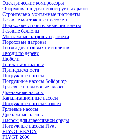
Электрические компрессоры
Оборудование для пескоструйных работ
Строительно-монтажные пистолеты
Газовые монтажные пистолеты
Пороховые строительные пистолеты
Газовые баллоны
Монтажные патроны и дюбели
Пороховые патроны
Гвозди для газовых пистолетов
Гвозди по дереву
Дюбели
Грибки монтажные
Принадлежности
Погружные насосы
Погружные насосы Solidpump
Грязевые и шламовые насосы
Дренажные насосы
Канализационные насосы
Погружные насосы Grindex
Грязевые насосы
Дренажные насосы
Насосы для агрессивной среды
Погружные насосы Flygt
FLYGT READY
FLYGT 2600