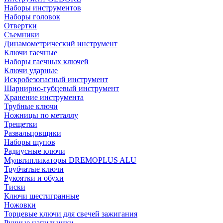
Наборы инструментов
Наборы головок
Отвертки
Съемники
Динамометрический инструмент
Ключи гаечные
Наборы гаечных ключей
Ключи ударные
Искробезопасный инструмент
Шарнирно-губцевый инструмент
Хранение инструмента
Трубные ключи
Ножницы по металлу
Трещетки
Развальцовщики
Наборы щупов
Радиусные ключи
Мультипликаторы DREMOPLUS ALU
Трубчатые ключи
Рукоятки и обухи
Тиски
Ключи шестигранные
Ножовки
Торцевые ключи для свечей зажигания
Ручные напильники