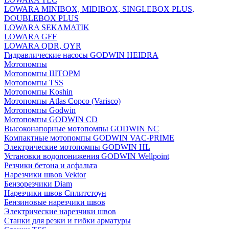
LOWARA MINIBOX, MIDIBOX, SINGLEBOX PLUS,
DOUBLEBOX PLUS
LOWARA SEKAMATIK
LOWARA GFF
LOWARA QDR, QYR
Гидравлические насосы GODWIN HEIDRA
Мотопомпы
Мотопомпы ШТОРМ
Мотопомпы TSS
Мотопомпы Koshin
Мотопомпы Atlas Copco (Varisco)
Мотопомпы Godwin
Мотопомпы GODWIN CD
Высоконапорные мотопомпы GODWIN NC
Компактные мотопомпы GODWIN VAC-PRIME
Электрические мотопомпы GODWIN HL
Установки водопонижения GODWIN Wellpoint
Резчики бетона и асфальта
Нарезчики швов Vektor
Бензорезчики Diam
Нарезчики швов Сплитстоун
Бензиновые нарезчики швов
Электрические нарезчики швов
Станки для резки и гибки арматуры