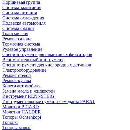
Поршневая группа
Система зажигания
Система питания
Система охлаждения
Подвеска автомобиля
Система смазки
Трансмиссия
Ремонт салона
Тормозная система
Рулевое управление
Специнструмент для шланговых фиксаторов
Вспомогательный инструмент
Специнструмент для кислородных датчиков
Электрооборудование
Ремонт стекол
Ремонт кузова
Колеса автомобиля
Замена масла и жидкостей
Инструмент RENNSTEIG
Инструментальные сумки и чемоданы PARAT
Молотки PICARD
Молотки HALDER
Топоры Ochsenkopf
Топоры
Топоры малые