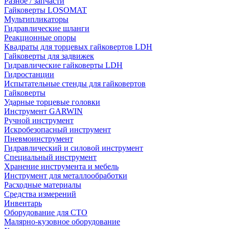
Разное / запчасти
Гайковерты LOSOMAT
Мультипликаторы
Гидравлические шланги
Реакционные опоры
Квадраты для торцевых гайковертов LDH
Гайковерты для задвижек
Гидравлические гайковерты LDH
Гидростанции
Испытательные стенды для гайковертов
Гайковерты
Ударные торцевые головки
Инструмент GARWIN
Ручной инструмент
Искробезопасный инструмент
Пневмоинструмент
Гидравлический и силовой инструмент
Специальный инструмент
Хранение инструмента и мебель
Инструмент для металлообработки
Расходные материалы
Средства измерений
Инвентарь
Оборудование для СТО
Малярно-кузовное оборудование