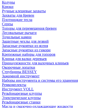
Колуны
Крюки
Ручные клещевые захваты
Захваты для бревен
Плотницкие тесла
Серпы
Топоры для перемещения бревен
Лесовальные рычаги
Точильные камни
Защитные чехлы для лезвий
Запасные рукоятки из ясеня
Запасные рукоятки из гикори
Крепежные наборы для топоров
Клинья для валки деревьев
Принадлежности для валочных клиньев
Окорочные лопатки
Струбцины BESSEY
Зажимной инструмент
Наборы инструмента и системы его хранения
Ремкомплекты
Инструмент VOLL
Резьбонарезные клуппы
Электрические клуппы
Резьбонарезные станки
Масла и смазочно-охлаждающие жидкости