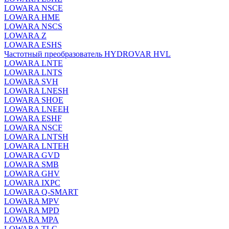
LOWARA NSCE
LOWARA HME
LOWARA NSCS
LOWARA Z
LOWARA ESHS
Частотный преобразователь HYDROVAR HVL
LOWARA LNTE
LOWARA LNTS
LOWARA SVH
LOWARA LNESH
LOWARA SHOE
LOWARA LNEEH
LOWARA ESHF
LOWARA NSCF
LOWARA LNTSH
LOWARA LNTEH
LOWARA GVD
LOWARA SMB
LOWARA GHV
LOWARA IXPС
LOWARA Q-SMART
LOWARA MPV
LOWARA MPD
LOWARA MPA
LOWARA TLC