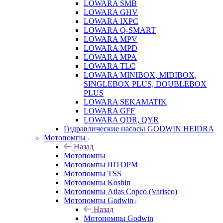
LOWARA SMB
LOWARA GHV
LOWARA IXPС
LOWARA Q-SMART
LOWARA MPV
LOWARA MPD
LOWARA MPA
LOWARA TLC
LOWARA MINIBOX, MIDIBOX,
SINGLEBOX PLUS, DOUBLEBOX
PLUS
LOWARA SEKAMATIK
LOWARA GFF
LOWARA QDR, QYR
Гидравлические насосы GODWIN HEIDRA
Мотопомпы
Назад
Мотопомпы
Мотопомпы ШТОРМ
Мотопомпы TSS
Мотопомпы Koshin
Мотопомпы Atlas Copco (Varisco)
Мотопомпы Godwin
Назад
Мотопомпы Godwin