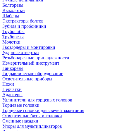
Болторезы
Выколотки
Шаберы
Экстракторы болтов
Зубила и пробойники
Трубогибы
Труборезы
Молотки
Гвоздодеры и монтировки
Ударные отвертки
Резьбонарезные принадлежности
Измерительный инструмент
Гайкорезы
Гидравлическое оборудование
Осветительные приборы
Ножи
Перчатки
Адаптеры
Удлинители для торцевых головок
Торцевые головки
Торцевые головки для свечей зажигания
Отверточные биты и головки
Сменные насадки
Упоры для мультипликаторов