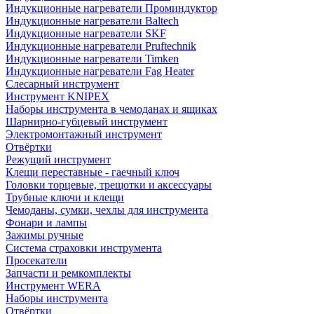
Индукционные нагреватели Проминдуктор
Индукционные нагреватели Baltech
Индукционные нагреватели SKF
Индукционные нагреватели Pruftechnik
Индукционные нагреватели Timken
Индукционные нагреватели Fag Heater
Слесарный инструмент
Инструмент KNIPEX
Наборы инструмента в чемоданах и ящиках
Шарнирно-губцевый инструмент
Электромонтажный инструмент
Отвёртки
Режущий инструмент
Клещи переставные - гаечный ключ
Головки торцевые, трещотки и аксессуары
Трубные ключи и клещи
Чемоданы, сумки, чехлы для инструмента
Фонари и лампы
Зажимы ручные
Система страховки инструмента
Просекатели
Запчасти и ремкомплекты
Инструмент WERA
Наборы инструмента
Отвёртки