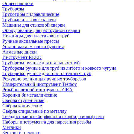
Опрессовщики
Труборезы
Трубогибы гидравлические
Трубные и газовые ключи
Машины для стыковой сварки
Оборудование для раструбной сварки
Ножницы для пластиковых труб
Ручные аксиальные прессы
Установки алмазного бурения
Алмазные диски
Инструмент REED
Труборезы ручные для стальных труб
Труборезы ручные для труб из литого и ковкого чугуна
Труборезы ручные для толстостенных труб
Режущие ролики для ручных труборезов
Измерительный инструмент Testboy
Резьбонарезной инструмент ZIRA
Коронки биметаллические
Свёрла ступенчатые
Свёрла конические
Свёрла спиральные по металлу
Твёрдосплавные борфрезы из карбида вольфрама
Наборы инструмента для нарезания резьбы
Метчики
Зенковки, цековки