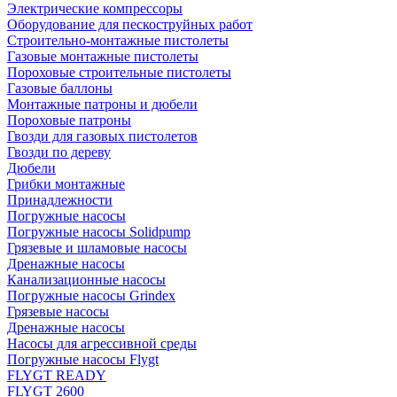
Электрические компрессоры
Оборудование для пескоструйных работ
Строительно-монтажные пистолеты
Газовые монтажные пистолеты
Пороховые строительные пистолеты
Газовые баллоны
Монтажные патроны и дюбели
Пороховые патроны
Гвозди для газовых пистолетов
Гвозди по дереву
Дюбели
Грибки монтажные
Принадлежности
Погружные насосы
Погружные насосы Solidpump
Грязевые и шламовые насосы
Дренажные насосы
Канализационные насосы
Погружные насосы Grindex
Грязевые насосы
Дренажные насосы
Насосы для агрессивной среды
Погружные насосы Flygt
FLYGT READY
FLYGT 2600