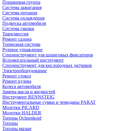
Поршневая группа
Система зажигания
Система питания
Система охлаждения
Подвеска автомобиля
Система смазки
Трансмиссия
Ремонт салона
Тормозная система
Рулевое управление
Специнструмент для шланговых фиксаторов
Вспомогательный инструмент
Специнструмент для кислородных датчиков
Электрооборудование
Ремонт стекол
Ремонт кузова
Колеса автомобиля
Замена масла и жидкостей
Инструмент RENNSTEIG
Инструментальные сумки и чемоданы PARAT
Молотки PICARD
Молотки HALDER
Топоры Ochsenkopf
Топоры
Топоры малые