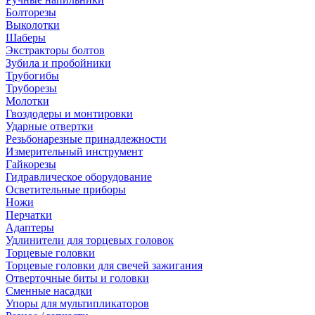
Болторезы
Выколотки
Шаберы
Экстракторы болтов
Зубила и пробойники
Трубогибы
Труборезы
Молотки
Гвоздодеры и монтировки
Ударные отвертки
Резьбонарезные принадлежности
Измерительный инструмент
Гайкорезы
Гидравлическое оборудование
Осветительные приборы
Ножи
Перчатки
Адаптеры
Удлинители для торцевых головок
Торцевые головки
Торцевые головки для свечей зажигания
Отверточные биты и головки
Сменные насадки
Упоры для мультипликаторов