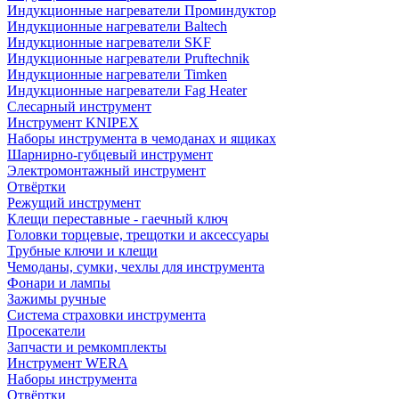
Индукционные нагреватели Проминдуктор
Индукционные нагреватели Baltech
Индукционные нагреватели SKF
Индукционные нагреватели Pruftechnik
Индукционные нагреватели Timken
Индукционные нагреватели Fag Heater
Слесарный инструмент
Инструмент KNIPEX
Наборы инструмента в чемоданах и ящиках
Шарнирно-губцевый инструмент
Электромонтажный инструмент
Отвёртки
Режущий инструмент
Клещи переставные - гаечный ключ
Головки торцевые, трещотки и аксессуары
Трубные ключи и клещи
Чемоданы, сумки, чехлы для инструмента
Фонари и лампы
Зажимы ручные
Система страховки инструмента
Просекатели
Запчасти и ремкомплекты
Инструмент WERA
Наборы инструмента
Отвёртки