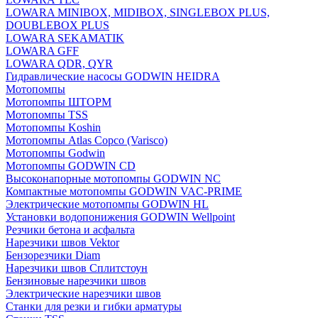
LOWARA MINIBOX, MIDIBOX, SINGLEBOX PLUS,
DOUBLEBOX PLUS
LOWARA SEKAMATIK
LOWARA GFF
LOWARA QDR, QYR
Гидравлические насосы GODWIN HEIDRA
Мотопомпы
Мотопомпы ШТОРМ
Мотопомпы TSS
Мотопомпы Koshin
Мотопомпы Atlas Copco (Varisco)
Мотопомпы Godwin
Мотопомпы GODWIN CD
Высоконапорные мотопомпы GODWIN NC
Компактные мотопомпы GODWIN VAC-PRIME
Электрические мотопомпы GODWIN HL
Установки водопонижения GODWIN Wellpoint
Резчики бетона и асфальта
Нарезчики швов Vektor
Бензорезчики Diam
Нарезчики швов Сплитстоун
Бензиновые нарезчики швов
Электрические нарезчики швов
Станки для резки и гибки арматуры