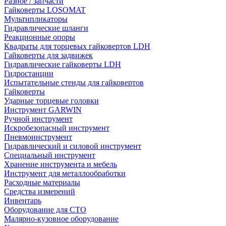
Разное / запчасти
Гайковерты LOSOMAT
Мультипликаторы
Гидравлические шланги
Реакционные опоры
Квадраты для торцевых гайковертов LDH
Гайковерты для задвижек
Гидравлические гайковерты LDH
Гидростанции
Испытательные стенды для гайковертов
Гайковерты
Ударные торцевые головки
Инструмент GARWIN
Ручной инструмент
Искробезопасный инструмент
Пневмоинструмент
Гидравлический и силовой инструмент
Специальный инструмент
Хранение инструмента и мебель
Инструмент для металлообработки
Расходные материалы
Средства измерений
Инвентарь
Оборудование для СТО
Малярно-кузовное оборудование