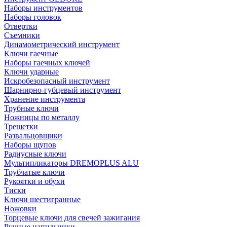
Наборы инструментов
Наборы головок
Отвертки
Съемники
Динамометрический инструмент
Ключи гаечные
Наборы гаечных ключей
Ключи ударные
Искробезопасный инструмент
Шарнирно-губцевый инструмент
Хранение инструмента
Трубные ключи
Ножницы по металлу
Трещетки
Развальцовщики
Наборы щупов
Радиусные ключи
Мультипликаторы DREMOPLUS ALU
Трубчатые ключи
Рукоятки и обухи
Тиски
Ключи шестигранные
Ножовки
Торцевые ключи для свечей зажигания
Ручные напильники