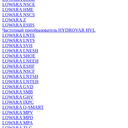
LOWARA NSCE
LOWARA HME
LOWARA NSCS
LOWARA Z
LOWARA ESHS
Частотный преобразователь HYDROVAR HVL
LOWARA LNTE
LOWARA LNTS
LOWARA SVH
LOWARA LNESH
LOWARA SHOE
LOWARA LNEEH
LOWARA ESHF
LOWARA NSCF
LOWARA LNTSH
LOWARA LNTEH
LOWARA GVD
LOWARA SMB
LOWARA GHV
LOWARA IXPС
LOWARA Q-SMART
LOWARA MPV
LOWARA MPD
LOWARA MPA
LOWARA TLC