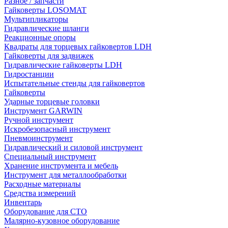
Разное / запчасти
Гайковерты LOSOMAT
Мультипликаторы
Гидравлические шланги
Реакционные опоры
Квадраты для торцевых гайковертов LDH
Гайковерты для задвижек
Гидравлические гайковерты LDH
Гидростанции
Испытательные стенды для гайковертов
Гайковерты
Ударные торцевые головки
Инструмент GARWIN
Ручной инструмент
Искробезопасный инструмент
Пневмоинструмент
Гидравлический и силовой инструмент
Специальный инструмент
Хранение инструмента и мебель
Инструмент для металлообработки
Расходные материалы
Средства измерений
Инвентарь
Оборудование для СТО
Малярно-кузовное оборудование