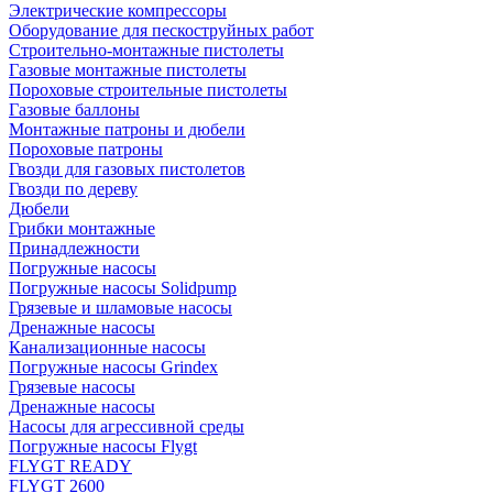
Электрические компрессоры
Оборудование для пескоструйных работ
Строительно-монтажные пистолеты
Газовые монтажные пистолеты
Пороховые строительные пистолеты
Газовые баллоны
Монтажные патроны и дюбели
Пороховые патроны
Гвозди для газовых пистолетов
Гвозди по дереву
Дюбели
Грибки монтажные
Принадлежности
Погружные насосы
Погружные насосы Solidpump
Грязевые и шламовые насосы
Дренажные насосы
Канализационные насосы
Погружные насосы Grindex
Грязевые насосы
Дренажные насосы
Насосы для агрессивной среды
Погружные насосы Flygt
FLYGT READY
FLYGT 2600