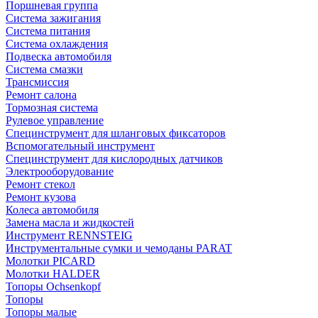
Поршневая группа
Система зажигания
Система питания
Система охлаждения
Подвеска автомобиля
Система смазки
Трансмиссия
Ремонт салона
Тормозная система
Рулевое управление
Специнструмент для шланговых фиксаторов
Вспомогательный инструмент
Специнструмент для кислородных датчиков
Электрооборудование
Ремонт стекол
Ремонт кузова
Колеса автомобиля
Замена масла и жидкостей
Инструмент RENNSTEIG
Инструментальные сумки и чемоданы PARAT
Молотки PICARD
Молотки HALDER
Топоры Ochsenkopf
Топоры
Топоры малые