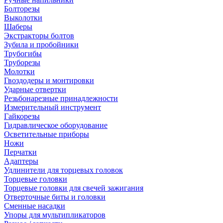
Болторезы
Выколотки
Шаберы
Экстракторы болтов
Зубила и пробойники
Трубогибы
Труборезы
Молотки
Гвоздодеры и монтировки
Ударные отвертки
Резьбонарезные принадлежности
Измерительный инструмент
Гайкорезы
Гидравлическое оборудование
Осветительные приборы
Ножи
Перчатки
Адаптеры
Удлинители для торцевых головок
Торцевые головки
Торцевые головки для свечей зажигания
Отверточные биты и головки
Сменные насадки
Упоры для мультипликаторов