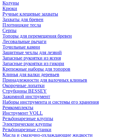
Колуны
Крюки
Ручные клещевые захваты
Захваты для бревен
Плотницкие тесла
Серпы
Топоры для перемещения бревен
Лесовальные рычаги
Точильные камни
Защитные чехлы для лезвий
Запасные рукоятки из ясеня
Запасные рукоятки из гикори
Крепежные наборы для топоров
Клинья для валки деревьев
Принадлежности для валочных клиньев
Окорочные лопатки
Струбцины BESSEY
Зажимной инструмент
Наборы инструмента и системы его хранения
Ремкомплекты
Инструмент VOLL
Резьбонарезные клуппы
Электрические клуппы
Резьбонарезные станки
Масла и смазочно-охлаждающие жидкости