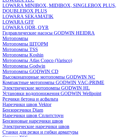
LOWARA MINIBOX, MIDIBOX, SINGLEBOX PLUS,
DOUBLEBOX PLUS
LOWARA SEKAMATIK
LOWARA GFF
LOWARA QDR, QYR
Гидравлические насосы GODWIN HEIDRA
Мотопомпы
Мотопомпы ШТОРМ
Мотопомпы TSS
Мотопомпы Koshin
Мотопомпы Atlas Copco (Varisco)
Мотопомпы Godwin
Мотопомпы GODWIN CD
Высоконапорные мотопомпы GODWIN NC
Компактные мотопомпы GODWIN VAC-PRIME
Электрические мотопомпы GODWIN HL
Установки водопонижения GODWIN Wellpoint
Резчики бетона и асфальта
Нарезчики швов Vektor
Бензорезчики Diam
Нарезчики швов Сплитстоун
Бензиновые нарезчики швов
Электрические нарезчики швов
Станки для резки и гибки арматуры