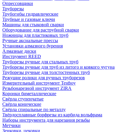
Опрессовщики
Труборезы
Трубогибы гидравлические
Трубные и газовые ключи
Машины для стыковой сварки
Оборудование для раструбной сварки
Ножницы для пластиковых труб
Ручные аксиальные прессы
Установки алмазного бурения
Алмазные диски
Инструмент REED
Труборезы ручные для стальных труб
Труборезы ручные для труб из литого и ковкого чугуна
Труборезы ручные для толстостенных труб
Режущие ролики для ручных труборезов
Измерительный инструмент Testboy
Резьбонарезной инструмент ZIRA
Коронки биметаллические
Свёрла ступенчатые
Свёрла конические
Свёрла спиральные по металлу
Твёрдосплавные борфрезы из карбида вольфрама
Наборы инструмента для нарезания резьбы
Метчики
Зенковки, цековки