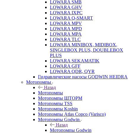
LOWARA SMB
LOWARA GHV
LOWARA IXPС
LOWARA Q-SMART
LOWARA MPV
LOWARA MPD
LOWARA MPA
LOWARA TLC
LOWARA MINIBOX, MIDIBOX,
SINGLEBOX PLUS, DOUBLEBOX
PLUS
LOWARA SEKAMATIK
LOWARA GFF
LOWARA QDR, QYR
Гидравлические насосы GODWIN HEIDRA
Мотопомпы
Назад
Мотопомпы
Мотопомпы ШТОРМ
Мотопомпы TSS
Мотопомпы Koshin
Мотопомпы Atlas Copco (Varisco)
Мотопомпы Godwin
Назад
Мотопомпы Godwin