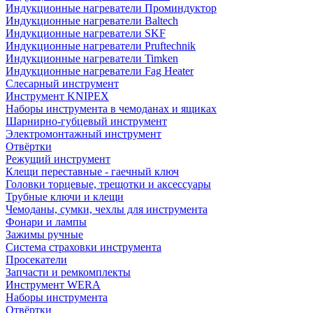
Индукционные нагреватели Проминдуктор
Индукционные нагреватели Baltech
Индукционные нагреватели SKF
Индукционные нагреватели Pruftechnik
Индукционные нагреватели Timken
Индукционные нагреватели Fag Heater
Слесарный инструмент
Инструмент KNIPEX
Наборы инструмента в чемоданах и ящиках
Шарнирно-губцевый инструмент
Электромонтажный инструмент
Отвёртки
Режущий инструмент
Клещи переставные - гаечный ключ
Головки торцевые, трещотки и аксессуары
Трубные ключи и клещи
Чемоданы, сумки, чехлы для инструмента
Фонари и лампы
Зажимы ручные
Система страховки инструмента
Просекатели
Запчасти и ремкомплекты
Инструмент WERA
Наборы инструмента
Отвёртки