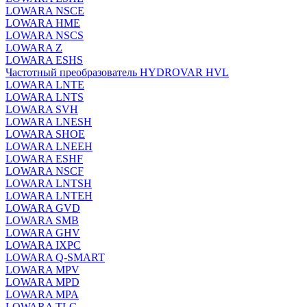
LOWARA NSCE
LOWARA HME
LOWARA NSCS
LOWARA Z
LOWARA ESHS
Частотный преобразователь HYDROVAR HVL
LOWARA LNTE
LOWARA LNTS
LOWARA SVH
LOWARA LNESH
LOWARA SHOE
LOWARA LNEEH
LOWARA ESHF
LOWARA NSCF
LOWARA LNTSH
LOWARA LNTEH
LOWARA GVD
LOWARA SMB
LOWARA GHV
LOWARA IXPС
LOWARA Q-SMART
LOWARA MPV
LOWARA MPD
LOWARA MPA
LOWARA TLC