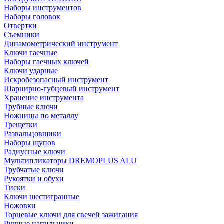
Наборы инструментов
Наборы головок
Отвертки
Съемники
Динамометрический инструмент
Ключи гаечные
Наборы гаечных ключей
Ключи ударные
Искробезопасный инструмент
Шарнирно-губцевый инструмент
Хранение инструмента
Трубные ключи
Ножницы по металлу
Трещетки
Развальцовщики
Наборы щупов
Радиусные ключи
Мультипликаторы DREMOPLUS ALU
Трубчатые ключи
Рукоятки и обухи
Тиски
Ключи шестигранные
Ножовки
Торцевые ключи для свечей зажигания
Ручные напильники