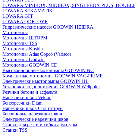
LOWARA MINIBOX, MIDIBOX, SINGLEBOX PLUS, DOUBL
LOWARA SEKAMATIK
LOWARA GFF
LOWARA QDR, QYR
Гидравлические насосы GODWIN HEIDRA
Мотопомпы
Мотопомпы ШТОРМ
Мотопомпы TSS
Мотопомпы Koshin
Мотопомпы Atlas Copco (Varisco)
Мотопомпы Godwin
Мотопомпы GODWIN CD
Высоконапорные мотопомпы GODWIN NC
Компактные мотопомпы GODWIN VAC-PRIME
Электрические мотопомпы GODWIN HL
Установки водопонижения GODWIN Wellpoint
Резчики бетона и асфальта
Нарезчики швов Vektor
Бензорезчики Diam
Нарезчики швов Сплитстоун
Бензиновые нарезчики швов
Электрические нарезчики швов
Станки для резки и гибки арматуры
Станки TSS