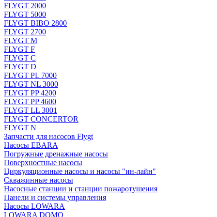
FLYGT 2000
FLYGT 5000
FLYGT BIBO 2800
FLYGT 2700
FLYGT M
FLYGT F
FLYGT C
FLYGT D
FLYGT PL 7000
FLYGT NL 3000
FLYGT PP 4200
FLYGT PP 4600
FLYGT LL 3001
FLYGT CONCERTOR
FLYGT N
Запчасти для насосов Flygt
Насосы EBARA
Погружные дренажные насосы
Поверхностные насосы
Циркуляционные насосы и насосы "ин-лайн"
Скважинные насосы
Насосные станции и станции пожаротушения
Панели и системы управления
Насосы LOWARA
LOWARA DOMO