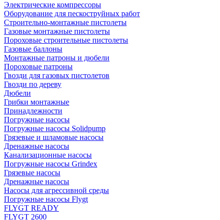
Электрические компрессоры
Оборудование для пескоструйных работ
Строительно-монтажные пистолеты
Газовые монтажные пистолеты
Пороховые строительные пистолеты
Газовые баллоны
Монтажные патроны и дюбели
Пороховые патроны
Гвозди для газовых пистолетов
Гвозди по дереву
Дюбели
Грибки монтажные
Принадлежности
Погружные насосы
Погружные насосы Solidpump
Грязевые и шламовые насосы
Дренажные насосы
Канализационные насосы
Погружные насосы Grindex
Грязевые насосы
Дренажные насосы
Насосы для агрессивной среды
Погружные насосы Flygt
FLYGT READY
FLYGT 2600