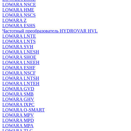
LOWARA NSCE
LOWARA HME
LOWARA NSCS
LOWARA Z
LOWARA ESHS
Частотный преобразователь HYDROVAR HVL
LOWARA LNTE
LOWARA LNTS
LOWARA SVH
LOWARA LNESH
LOWARA SHOE
LOWARA LNEEH
LOWARA ESHF
LOWARA NSCF
LOWARA LNTSH
LOWARA LNTEH
LOWARA GVD
LOWARA SMB
LOWARA GHV
LOWARA IXPС
LOWARA Q-SMART
LOWARA MPV
LOWARA MPD
LOWARA MPA
LOWARA TLC