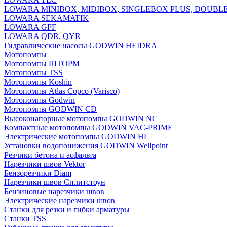
LOWARA MINIBOX, MIDIBOX, SINGLEBOX PLUS, DOUBL
LOWARA SEKAMATIK
LOWARA GFF
LOWARA QDR, QYR
Гидравлические насосы GODWIN HEIDRA
Мотопомпы
Мотопомпы ШТОРМ
Мотопомпы TSS
Мотопомпы Koshin
Мотопомпы Atlas Copco (Varisco)
Мотопомпы Godwin
Мотопомпы GODWIN CD
Высоконапорные мотопомпы GODWIN NC
Компактные мотопомпы GODWIN VAC-PRIME
Электрические мотопомпы GODWIN HL
Установки водопонижения GODWIN Wellpoint
Резчики бетона и асфальта
Нарезчики швов Vektor
Бензорезчики Diam
Нарезчики швов Сплитстоун
Бензиновые нарезчики швов
Электрические нарезчики швов
Станки для резки и гибки арматуры
Станки TSS