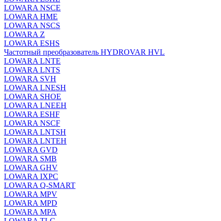
LOWARA NSCE
LOWARA HME
LOWARA NSCS
LOWARA Z
LOWARA ESHS
Частотный преобразователь HYDROVAR HVL
LOWARA LNTE
LOWARA LNTS
LOWARA SVH
LOWARA LNESH
LOWARA SHOE
LOWARA LNEEH
LOWARA ESHF
LOWARA NSCF
LOWARA LNTSH
LOWARA LNTEH
LOWARA GVD
LOWARA SMB
LOWARA GHV
LOWARA IXPС
LOWARA Q-SMART
LOWARA MPV
LOWARA MPD
LOWARA MPA
LOWARA TLC