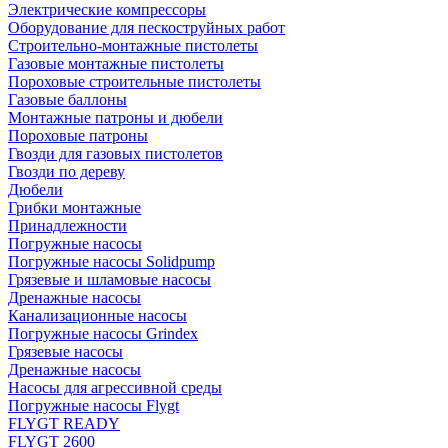
Электрические компрессоры
Оборудование для пескоструйных работ
Строительно-монтажные пистолеты
Газовые монтажные пистолеты
Пороховые строительные пистолеты
Газовые баллоны
Монтажные патроны и дюбели
Пороховые патроны
Гвозди для газовых пистолетов
Гвозди по дереву
Дюбели
Грибки монтажные
Принадлежности
Погружные насосы
Погружные насосы Solidpump
Грязевые и шламовые насосы
Дренажные насосы
Канализационные насосы
Погружные насосы Grindex
Грязевые насосы
Дренажные насосы
Насосы для агрессивной среды
Погружные насосы Flygt
FLYGT READY
FLYGT 2600