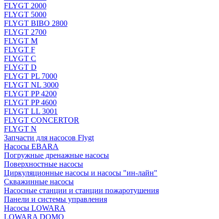
FLYGT 2000
FLYGT 5000
FLYGT BIBO 2800
FLYGT 2700
FLYGT M
FLYGT F
FLYGT C
FLYGT D
FLYGT PL 7000
FLYGT NL 3000
FLYGT PP 4200
FLYGT PP 4600
FLYGT LL 3001
FLYGT CONCERTOR
FLYGT N
Запчасти для насосов Flygt
Насосы EBARA
Погружные дренажные насосы
Поверхностные насосы
Циркуляционные насосы и насосы "ин-лайн"
Скважинные насосы
Насосные станции и станции пожаротушения
Панели и системы управления
Насосы LOWARA
LOWARA DOMO