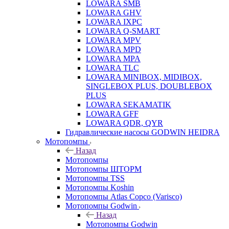
LOWARA SMB
LOWARA GHV
LOWARA IXPС
LOWARA Q-SMART
LOWARA MPV
LOWARA MPD
LOWARA MPA
LOWARA TLC
LOWARA MINIBOX, MIDIBOX,
SINGLEBOX PLUS, DOUBLEBOX
PLUS
LOWARA SEKAMATIK
LOWARA GFF
LOWARA QDR, QYR
Гидравлические насосы GODWIN HEIDRA
Мотопомпы
Назад
Мотопомпы
Мотопомпы ШТОРМ
Мотопомпы TSS
Мотопомпы Koshin
Мотопомпы Atlas Copco (Varisco)
Мотопомпы Godwin
Назад
Мотопомпы Godwin