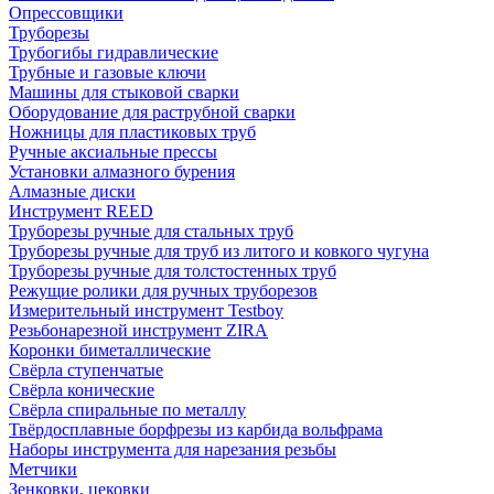
Опрессовщики
Труборезы
Трубогибы гидравлические
Трубные и газовые ключи
Машины для стыковой сварки
Оборудование для раструбной сварки
Ножницы для пластиковых труб
Ручные аксиальные прессы
Установки алмазного бурения
Алмазные диски
Инструмент REED
Труборезы ручные для стальных труб
Труборезы ручные для труб из литого и ковкого чугуна
Труборезы ручные для толстостенных труб
Режущие ролики для ручных труборезов
Измерительный инструмент Testboy
Резьбонарезной инструмент ZIRA
Коронки биметаллические
Свёрла ступенчатые
Свёрла конические
Свёрла спиральные по металлу
Твёрдосплавные борфрезы из карбида вольфрама
Наборы инструмента для нарезания резьбы
Метчики
Зенковки, цековки