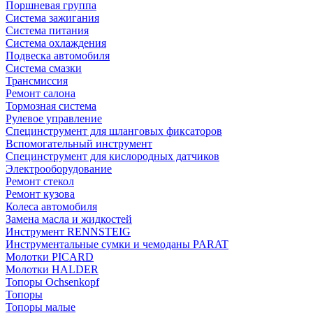
Поршневая группа
Система зажигания
Система питания
Система охлаждения
Подвеска автомобиля
Система смазки
Трансмиссия
Ремонт салона
Тормозная система
Рулевое управление
Специнструмент для шланговых фиксаторов
Вспомогательный инструмент
Специнструмент для кислородных датчиков
Электрооборудование
Ремонт стекол
Ремонт кузова
Колеса автомобиля
Замена масла и жидкостей
Инструмент RENNSTEIG
Инструментальные сумки и чемоданы PARAT
Молотки PICARD
Молотки HALDER
Топоры Ochsenkopf
Топоры
Топоры малые