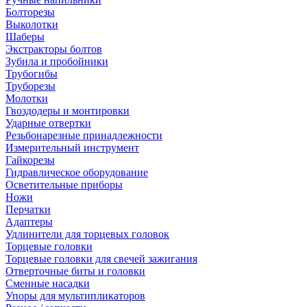
Болторезы
Выколотки
Шаберы
Экстракторы болтов
Зубила и пробойники
Трубогибы
Труборезы
Молотки
Гвоздодеры и монтировки
Ударные отвертки
Резьбонарезные принадлежности
Измерительный инструмент
Гайкорезы
Гидравлическое оборудование
Осветительные приборы
Ножи
Перчатки
Адаптеры
Удлинители для торцевых головок
Торцевые головки
Торцевые головки для свечей зажигания
Отверточные биты и головки
Сменные насадки
Упоры для мультипликаторов