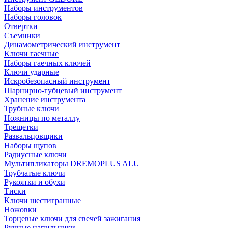
Наборы инструментов
Наборы головок
Отвертки
Съемники
Динамометрический инструмент
Ключи гаечные
Наборы гаечных ключей
Ключи ударные
Искробезопасный инструмент
Шарнирно-губцевый инструмент
Хранение инструмента
Трубные ключи
Ножницы по металлу
Трещетки
Развальцовщики
Наборы щупов
Радиусные ключи
Мультипликаторы DREMOPLUS ALU
Трубчатые ключи
Рукоятки и обухи
Тиски
Ключи шестигранные
Ножовки
Торцевые ключи для свечей зажигания
Ручные напильники