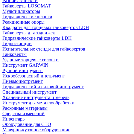
Разное / запчасти
Гайковерты LOSOMAT
Мультипликаторы
Гидравлические шланги
Реакционные опоры
Квадраты для торцевых гайковертов LDH
Гайковерты для задвижек
Гидравлические гайковерты LDH
Гидростанции
Испытательные стенды для гайковертов
Гайковерты
Ударные торцевые головки
Инструмент GARWIN
Ручной инструмент
Искробезопасный инструмент
Пневмоинструмент
Гидравлический и силовой инструмент
Специальный инструмент
Хранение инструмента и мебель
Инструмент для металлообработки
Расходные материалы
Средства измерений
Инвентарь
Оборудование для СТО
Малярно-кузовное оборудование