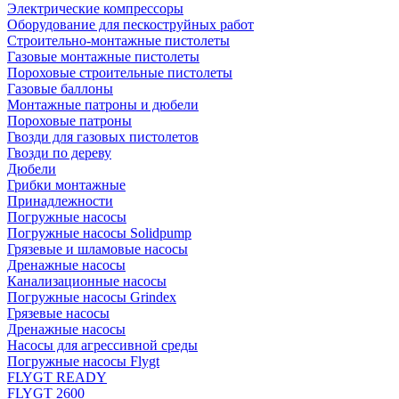
Электрические компрессоры
Оборудование для пескоструйных работ
Строительно-монтажные пистолеты
Газовые монтажные пистолеты
Пороховые строительные пистолеты
Газовые баллоны
Монтажные патроны и дюбели
Пороховые патроны
Гвозди для газовых пистолетов
Гвозди по дереву
Дюбели
Грибки монтажные
Принадлежности
Погружные насосы
Погружные насосы Solidpump
Грязевые и шламовые насосы
Дренажные насосы
Канализационные насосы
Погружные насосы Grindex
Грязевые насосы
Дренажные насосы
Насосы для агрессивной среды
Погружные насосы Flygt
FLYGT READY
FLYGT 2600