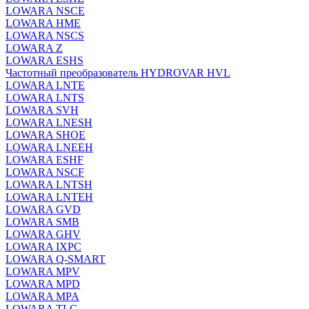
LOWARA NSCE
LOWARA HME
LOWARA NSCS
LOWARA Z
LOWARA ESHS
Частотный преобразователь HYDROVAR HVL
LOWARA LNTE
LOWARA LNTS
LOWARA SVH
LOWARA LNESH
LOWARA SHOE
LOWARA LNEEH
LOWARA ESHF
LOWARA NSCF
LOWARA LNTSH
LOWARA LNTEH
LOWARA GVD
LOWARA SMB
LOWARA GHV
LOWARA IXPС
LOWARA Q-SMART
LOWARA MPV
LOWARA MPD
LOWARA MPA
LOWARA TLC