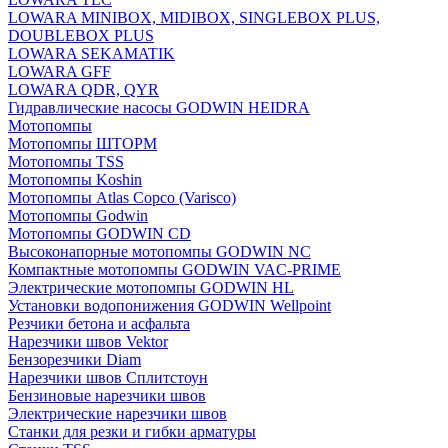
LOWARA MINIBOX, MIDIBOX, SINGLEBOX PLUS,
DOUBLEBOX PLUS
LOWARA SEKAMATIK
LOWARA GFF
LOWARA QDR, QYR
Гидравлические насосы GODWIN HEIDRA
Мотопомпы
Мотопомпы ШТОРМ
Мотопомпы TSS
Мотопомпы Koshin
Мотопомпы Atlas Copco (Varisco)
Мотопомпы Godwin
Мотопомпы GODWIN CD
Высоконапорные мотопомпы GODWIN NC
Компактные мотопомпы GODWIN VAC-PRIME
Электрические мотопомпы GODWIN HL
Установки водопонижения GODWIN Wellpoint
Резчики бетона и асфальта
Нарезчики швов Vektor
Бензорезчики Diam
Нарезчики швов Сплитстоун
Бензиновые нарезчики швов
Электрические нарезчики швов
Станки для резки и гибки арматуры