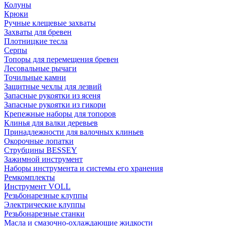
Колуны
Крюки
Ручные клещевые захваты
Захваты для бревен
Плотницкие тесла
Серпы
Топоры для перемещения бревен
Лесовальные рычаги
Точильные камни
Защитные чехлы для лезвий
Запасные рукоятки из ясеня
Запасные рукоятки из гикори
Крепежные наборы для топоров
Клинья для валки деревьев
Принадлежности для валочных клиньев
Окорочные лопатки
Струбцины BESSEY
Зажимной инструмент
Наборы инструмента и системы его хранения
Ремкомплекты
Инструмент VOLL
Резьбонарезные клуппы
Электрические клуппы
Резьбонарезные станки
Масла и смазочно-охлаждающие жидкости