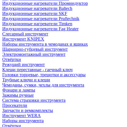
Индукционные нагреватели Проминдуктор
Индукционные нагреватели Baltech
Индукционные нагреватели SKF
Индукционные нагреватели Pruftechnik
Индукционные нагреватели Timken
Индукционные нагреватели Fag Heater
Слесарный инструмент
Инструмент KNIPEX
Наборы инструмента в чемоданах и ящиках
Шарнирно-губцевый инструмент
Электромонтажный инструмент
Отвёртки
Режущий инструмент
Клещи переставные - гаечный ключ
Головки торцевые, трещотки и аксессуары
Трубные ключи и клещи
Чемоданы, сумки, чехлы для инструмента
Фонари и лампы
Зажимы ручные
Система страховки инструмента
Просекатели
Запчасти и ремкомплекты
Инструмент WERA
Наборы инструмента
Отвёртки