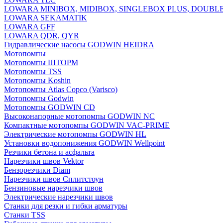
LOWARA MINIBOX, MIDIBOX, SINGLEBOX PLUS, DOUBL
LOWARA SEKAMATIK
LOWARA GFF
LOWARA QDR, QYR
Гидравлические насосы GODWIN HEIDRA
Мотопомпы
Мотопомпы ШТОРМ
Мотопомпы TSS
Мотопомпы Koshin
Мотопомпы Atlas Copco (Varisco)
Мотопомпы Godwin
Мотопомпы GODWIN CD
Высоконапорные мотопомпы GODWIN NC
Компактные мотопомпы GODWIN VAC-PRIME
Электрические мотопомпы GODWIN HL
Установки водопонижения GODWIN Wellpoint
Резчики бетона и асфальта
Нарезчики швов Vektor
Бензорезчики Diam
Нарезчики швов Сплитстоун
Бензиновые нарезчики швов
Электрические нарезчики швов
Станки для резки и гибки арматуры
Станки TSS