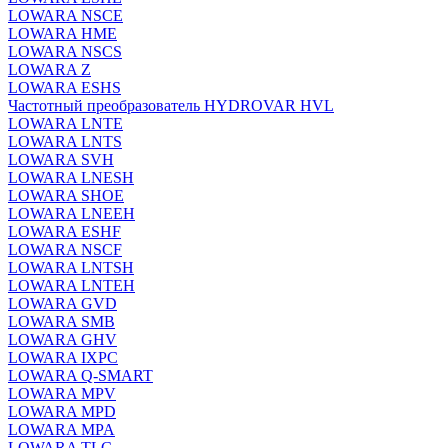
LOWARA NSCE
LOWARA HME
LOWARA NSCS
LOWARA Z
LOWARA ESHS
Частотный преобразователь HYDROVAR HVL
LOWARA LNTE
LOWARA LNTS
LOWARA SVH
LOWARA LNESH
LOWARA SHOE
LOWARA LNEEH
LOWARA ESHF
LOWARA NSCF
LOWARA LNTSH
LOWARA LNTEH
LOWARA GVD
LOWARA SMB
LOWARA GHV
LOWARA IXPС
LOWARA Q-SMART
LOWARA MPV
LOWARA MPD
LOWARA MPA
LOWARA TLC