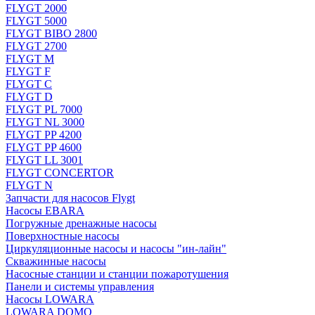
FLYGT 2000
FLYGT 5000
FLYGT BIBO 2800
FLYGT 2700
FLYGT M
FLYGT F
FLYGT C
FLYGT D
FLYGT PL 7000
FLYGT NL 3000
FLYGT PP 4200
FLYGT PP 4600
FLYGT LL 3001
FLYGT CONCERTOR
FLYGT N
Запчасти для насосов Flygt
Насосы EBARA
Погружные дренажные насосы
Поверхностные насосы
Циркуляционные насосы и насосы "ин-лайн"
Скважинные насосы
Насосные станции и станции пожаротушения
Панели и системы управления
Насосы LOWARA
LOWARA DOMO