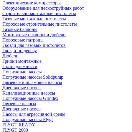
Электрические компрессоры
Оборудование для пескоструйных работ
Строительно-монтажные пистолеты
Газовые монтажные пистолеты
Пороховые строительные пистолеты
Газовые баллоны
Монтажные патроны и дюбели
Пороховые патроны
Гвозди для газовых пистолетов
Гвозди по дереву
Дюбели
Грибки монтажные
Принадлежности
Погружные насосы
Погружные насосы Solidpump
Грязевые и шламовые насосы
Дренажные насосы
Канализационные насосы
Погружные насосы Grindex
Грязевые насосы
Дренажные насосы
Насосы для агрессивной среды
Погружные насосы Flygt
FLYGT READY
FLYGT 2600