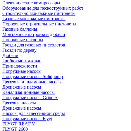
Электрические компрессоры
Оборудование для пескоструйных работ
Строительно-монтажные пистолеты
Газовые монтажные пистолеты
Пороховые строительные пистолеты
Газовые баллоны
Монтажные патроны и дюбели
Пороховые патроны
Гвозди для газовых пистолетов
Гвозди по дереву
Дюбели
Грибки монтажные
Принадлежности
Погружные насосы
Погружные насосы Solidpump
Грязевые и шламовые насосы
Дренажные насосы
Канализационные насосы
Погружные насосы Grindex
Грязевые насосы
Дренажные насосы
Насосы для агрессивной среды
Погружные насосы Flygt
FLYGT READY
FLYGT 2600