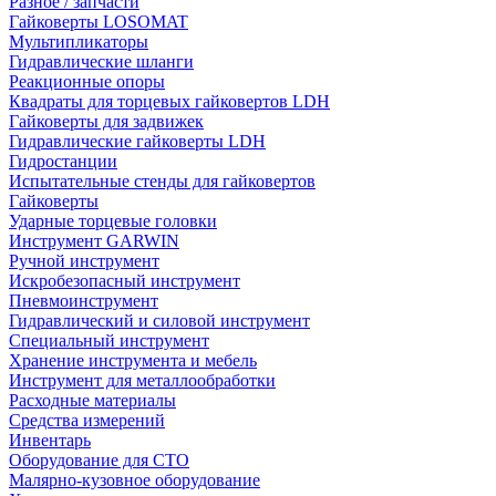
Разное / запчасти
Гайковерты LOSOMAT
Мультипликаторы
Гидравлические шланги
Реакционные опоры
Квадраты для торцевых гайковертов LDH
Гайковерты для задвижек
Гидравлические гайковерты LDH
Гидростанции
Испытательные стенды для гайковертов
Гайковерты
Ударные торцевые головки
Инструмент GARWIN
Ручной инструмент
Искробезопасный инструмент
Пневмоинструмент
Гидравлический и силовой инструмент
Специальный инструмент
Хранение инструмента и мебель
Инструмент для металлообработки
Расходные материалы
Средства измерений
Инвентарь
Оборудование для СТО
Малярно-кузовное оборудование