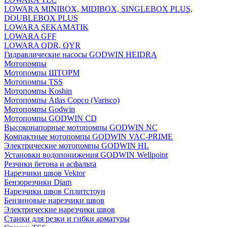
LOWARA MINIBOX, MIDIBOX, SINGLEBOX PLUS,
DOUBLEBOX PLUS
LOWARA SEKAMATIK
LOWARA GFF
LOWARA QDR, QYR
Гидравлические насосы GODWIN HEIDRA
Мотопомпы
Мотопомпы ШТОРМ
Мотопомпы TSS
Мотопомпы Koshin
Мотопомпы Atlas Copco (Varisco)
Мотопомпы Godwin
Мотопомпы GODWIN CD
Высоконапорные мотопомпы GODWIN NC
Компактные мотопомпы GODWIN VAC-PRIME
Электрические мотопомпы GODWIN HL
Установки водопонижения GODWIN Wellpoint
Резчики бетона и асфальта
Нарезчики швов Vektor
Бензорезчики Diam
Нарезчики швов Сплитстоун
Бензиновые нарезчики швов
Электрические нарезчики швов
Станки для резки и гибки арматуры