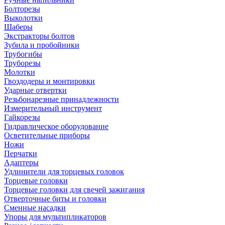
Болторезы
Выколотки
Шаберы
Экстракторы болтов
Зубила и пробойники
Трубогибы
Труборезы
Молотки
Гвоздодеры и монтировки
Ударные отвертки
Резьбонарезные принадлежности
Измерительный инструмент
Гайкорезы
Гидравлическое оборудование
Осветительные приборы
Ножи
Перчатки
Адаптеры
Удлинители для торцевых головок
Торцевые головки
Торцевые головки для свечей зажигания
Отверточные биты и головки
Сменные насадки
Упоры для мультипликаторов