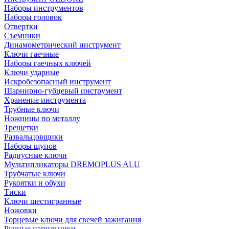
Наборы инструментов
Наборы головок
Отвертки
Съемники
Динамометрический инструмент
Ключи гаечные
Наборы гаечных ключей
Ключи ударные
Искробезопасный инструмент
Шарнирно-губцевый инструмент
Хранение инструмента
Трубные ключи
Ножницы по металлу
Трещетки
Развальцовщики
Наборы щупов
Радиусные ключи
Мультипликаторы DREMOPLUS ALU
Трубчатые ключи
Рукоятки и обухи
Тиски
Ключи шестигранные
Ножовки
Торцевые ключи для свечей зажигания
Ручные напильники