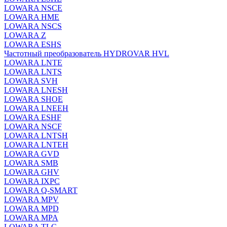
LOWARA NSCE
LOWARA HME
LOWARA NSCS
LOWARA Z
LOWARA ESHS
Частотный преобразователь HYDROVAR HVL
LOWARA LNTE
LOWARA LNTS
LOWARA SVH
LOWARA LNESH
LOWARA SHOE
LOWARA LNEEH
LOWARA ESHF
LOWARA NSCF
LOWARA LNTSH
LOWARA LNTEH
LOWARA GVD
LOWARA SMB
LOWARA GHV
LOWARA IXPС
LOWARA Q-SMART
LOWARA MPV
LOWARA MPD
LOWARA MPA
LOWARA TLC