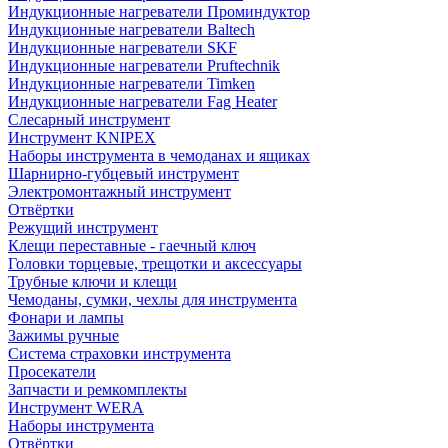
Индукционные нагреватели Проминдуктор
Индукционные нагреватели Baltech
Индукционные нагреватели SKF
Индукционные нагреватели Pruftechnik
Индукционные нагреватели Timken
Индукционные нагреватели Fag Heater
Слесарный инструмент
Инструмент KNIPEX
Наборы инструмента в чемоданах и ящиках
Шарнирно-губцевый инструмент
Электромонтажный инструмент
Отвёртки
Режущий инструмент
Клещи переставные - гаечный ключ
Головки торцевые, трещотки и аксессуары
Трубные ключи и клещи
Чемоданы, сумки, чехлы для инструмента
Фонари и лампы
Зажимы ручные
Система страховки инструмента
Просекатели
Запчасти и ремкомплекты
Инструмент WERA
Наборы инструмента
Отвёртки