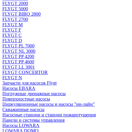
FLYGT 2000
FLYGT 5000
FLYGT BIBO 2800
FLYGT 2700
FLYGT M
FLYGT F
FLYGT C
FLYGT D
FLYGT PL 7000
FLYGT NL 3000
FLYGT PP 4200
FLYGT PP 4600
FLYGT LL 3001
FLYGT CONCERTOR
FLYGT N
Запчасти для насосов Flygt
Насосы EBARA
Погружные дренажные насосы
Поверхностные насосы
Циркуляционные насосы и насосы "ин-лайн"
Скважинные насосы
Насосные станции и станции пожаротушения
Панели и системы управления
Насосы LOWARA
LOWARA DOMO