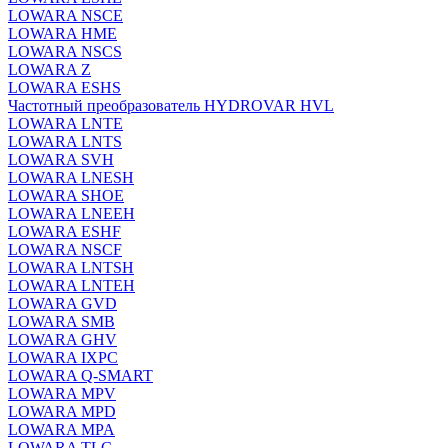
LOWARA NSCE
LOWARA HME
LOWARA NSCS
LOWARA Z
LOWARA ESHS
Частотный преобразователь HYDROVAR HVL
LOWARA LNTE
LOWARA LNTS
LOWARA SVH
LOWARA LNESH
LOWARA SHOE
LOWARA LNEEH
LOWARA ESHF
LOWARA NSCF
LOWARA LNTSH
LOWARA LNTEH
LOWARA GVD
LOWARA SMB
LOWARA GHV
LOWARA IXPС
LOWARA Q-SMART
LOWARA MPV
LOWARA MPD
LOWARA MPA
LOWARA TLC