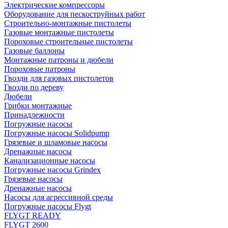
Электрические компрессоры
Оборудование для пескоструйных работ
Строительно-монтажные пистолеты
Газовые монтажные пистолеты
Пороховые строительные пистолеты
Газовые баллоны
Монтажные патроны и дюбели
Пороховые патроны
Гвозди для газовых пистолетов
Гвозди по дереву
Дюбели
Грибки монтажные
Принадлежности
Погружные насосы
Погружные насосы Solidpump
Грязевые и шламовые насосы
Дренажные насосы
Канализационные насосы
Погружные насосы Grindex
Грязевые насосы
Дренажные насосы
Насосы для агрессивной среды
Погружные насосы Flygt
FLYGT READY
FLYGT 2600