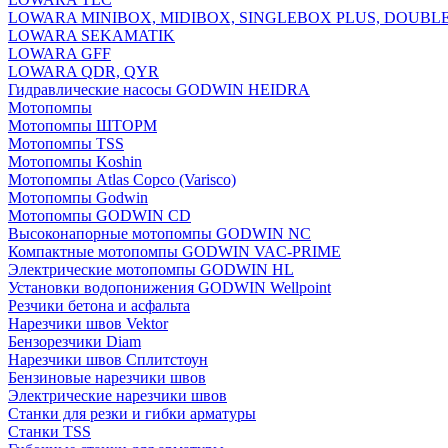
LOWARA MINIBOX, MIDIBOX, SINGLEBOX PLUS, DOUBL
LOWARA SEKAMATIK
LOWARA GFF
LOWARA QDR, QYR
Гидравлические насосы GODWIN HEIDRA
Мотопомпы
Мотопомпы ШТОРМ
Мотопомпы TSS
Мотопомпы Koshin
Мотопомпы Atlas Copco (Varisco)
Мотопомпы Godwin
Мотопомпы GODWIN CD
Высоконапорные мотопомпы GODWIN NC
Компактные мотопомпы GODWIN VAC-PRIME
Электрические мотопомпы GODWIN HL
Установки водопонижения GODWIN Wellpoint
Резчики бетона и асфальта
Нарезчики швов Vektor
Бензорезчики Diam
Нарезчики швов Сплитстоун
Бензиновые нарезчики швов
Электрические нарезчики швов
Станки для резки и гибки арматуры
Станки TSS