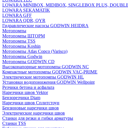
LOWARA MINIBOX, MIDIBOX, SINGLEBOX PLUS, DOUBL
LOWARA SEKAMATIK
LOWARA GFF
LOWARA QDR, QYR
Гидравлические насосы GODWIN HEIDRA
Мотопомпы
Мотопомпы ШТОРМ
Мотопомпы TSS
Мотопомпы Koshin
Мотопомпы Atlas Copco (Varisco)
Мотопомпы Godwin
Мотопомпы GODWIN CD
Высоконапорные мотопомпы GODWIN NC
Компактные мотопомпы GODWIN VAC-PRIME
Электрические мотопомпы GODWIN HL
Установки водопонижения GODWIN Wellpoint
Резчики бетона и асфальта
Нарезчики швов Vektor
Бензорезчики Diam
Нарезчики швов Сплитстоун
Бензиновые нарезчики швов
Электрические нарезчики швов
Станки для резки и гибки арматуры
Станки TSS