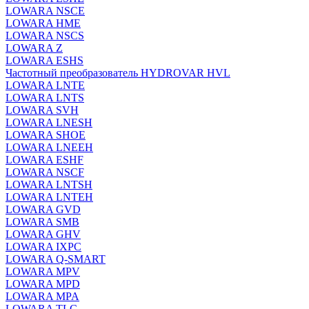
LOWARA NSCE
LOWARA HME
LOWARA NSCS
LOWARA Z
LOWARA ESHS
Частотный преобразователь HYDROVAR HVL
LOWARA LNTE
LOWARA LNTS
LOWARA SVH
LOWARA LNESH
LOWARA SHOE
LOWARA LNEEH
LOWARA ESHF
LOWARA NSCF
LOWARA LNTSH
LOWARA LNTEH
LOWARA GVD
LOWARA SMB
LOWARA GHV
LOWARA IXPС
LOWARA Q-SMART
LOWARA MPV
LOWARA MPD
LOWARA MPA
LOWARA TLC