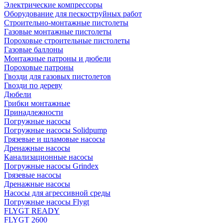
Электрические компрессоры
Оборудование для пескоструйных работ
Строительно-монтажные пистолеты
Газовые монтажные пистолеты
Пороховые строительные пистолеты
Газовые баллоны
Монтажные патроны и дюбели
Пороховые патроны
Гвозди для газовых пистолетов
Гвозди по дереву
Дюбели
Грибки монтажные
Принадлежности
Погружные насосы
Погружные насосы Solidpump
Грязевые и шламовые насосы
Дренажные насосы
Канализационные насосы
Погружные насосы Grindex
Грязевые насосы
Дренажные насосы
Насосы для агрессивной среды
Погружные насосы Flygt
FLYGT READY
FLYGT 2600