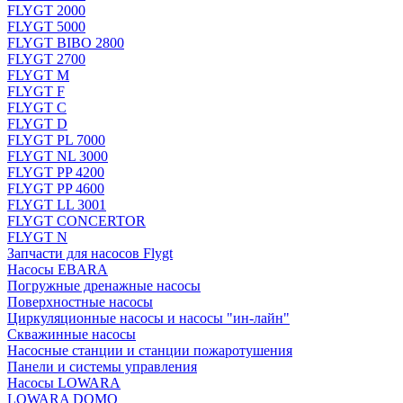
FLYGT 2000
FLYGT 5000
FLYGT BIBO 2800
FLYGT 2700
FLYGT M
FLYGT F
FLYGT C
FLYGT D
FLYGT PL 7000
FLYGT NL 3000
FLYGT PP 4200
FLYGT PP 4600
FLYGT LL 3001
FLYGT CONCERTOR
FLYGT N
Запчасти для насосов Flygt
Насосы EBARA
Погружные дренажные насосы
Поверхностные насосы
Циркуляционные насосы и насосы "ин-лайн"
Скважинные насосы
Насосные станции и станции пожаротушения
Панели и системы управления
Насосы LOWARA
LOWARA DOMO