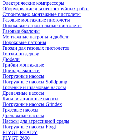
Электрические компрессоры
Оборудование для пескоструйных работ
Строительно-монтажные пистолеты
Газовые монтажные пистолеты
Пороховые строительные пистолеты
Газовые баллоны
Монтажные патроны и дюбели
Пороховые патроны
Гвозди для газовых пистолетов
Гвозди по дереву
Дюбели
Грибки монтажные
Принадлежности
Погружные насосы
Погружные насосы Solidpump
Грязевые и шламовые насосы
Дренажные насосы
Канализационные насосы
Погружные насосы Grindex
Грязевые насосы
Дренажные насосы
Насосы для агрессивной среды
Погружные насосы Flygt
FLYGT READY
FLYGT 2600