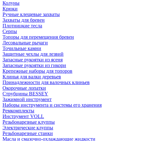
Колуны
Крюки
Ручные клещевые захваты
Захваты для бревен
Плотницкие тесла
Серпы
Топоры для перемещения бревен
Лесовальные рычаги
Точильные камни
Защитные чехлы для лезвий
Запасные рукоятки из ясеня
Запасные рукоятки из гикори
Крепежные наборы для топоров
Клинья для валки деревьев
Принадлежности для валочных клиньев
Окорочные лопатки
Струбцины BESSEY
Зажимной инструмент
Наборы инструмента и системы его хранения
Ремкомплекты
Инструмент VOLL
Резьбонарезные клуппы
Электрические клуппы
Резьбонарезные станки
Масла и смазочно-охлаждающие жидкости