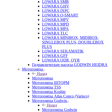
LOWARA SMB
LOWARA GHV
LOWARA IXPС
LOWARA Q-SMART
LOWARA MPV
LOWARA MPD
LOWARA MPA
LOWARA TLC
LOWARA MINIBOX, MIDIBOX,
SINGLEBOX PLUS, DOUBLEBOX
PLUS
LOWARA SEKAMATIK
LOWARA GFF
LOWARA QDR, QYR
Гидравлические насосы GODWIN HEIDRA
Мотопомпы
Назад
Мотопомпы
Мотопомпы ШТОРМ
Мотопомпы TSS
Мотопомпы Koshin
Мотопомпы Atlas Copco (Varisco)
Мотопомпы Godwin
Назад
Мотопомпы Godwin