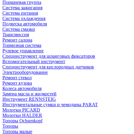
Поршневая группа
Система зажигания
Система питания
Система охлаждения
Подвеска автомобиля
Система смазки
Трансмиссия
Ремонт салона
Тормозная система
Рулевое управление
Специнструмент для шланговых фиксаторов
Вспомогательный инструмент
Специнструмент для кислородных датчиков
Электрооборудование
Ремонт стекол
Ремонт кузова
Колеса автомобиля
Замена масла и жидкостей
Инструмент RENNSTEIG
Инструментальные сумки и чемоданы PARAT
Молотки PICARD
Молотки HALDER
Топоры Ochsenkopf
Топоры
Топоры малые