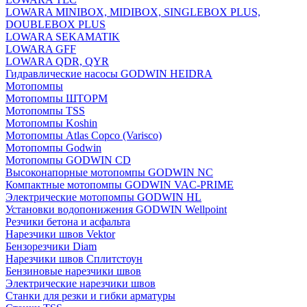
LOWARA MINIBOX, MIDIBOX, SINGLEBOX PLUS,
DOUBLEBOX PLUS
LOWARA SEKAMATIK
LOWARA GFF
LOWARA QDR, QYR
Гидравлические насосы GODWIN HEIDRA
Мотопомпы
Мотопомпы ШТОРМ
Мотопомпы TSS
Мотопомпы Koshin
Мотопомпы Atlas Copco (Varisco)
Мотопомпы Godwin
Мотопомпы GODWIN CD
Высоконапорные мотопомпы GODWIN NC
Компактные мотопомпы GODWIN VAC-PRIME
Электрические мотопомпы GODWIN HL
Установки водопонижения GODWIN Wellpoint
Резчики бетона и асфальта
Нарезчики швов Vektor
Бензорезчики Diam
Нарезчики швов Сплитстоун
Бензиновые нарезчики швов
Электрические нарезчики швов
Станки для резки и гибки арматуры