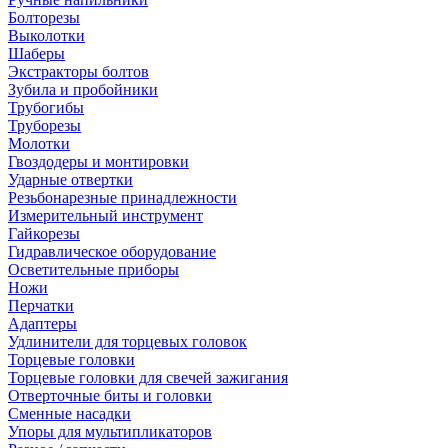
Болторезы
Выколотки
Шаберы
Экстракторы болтов
Зубила и пробойники
Трубогибы
Труборезы
Молотки
Гвоздодеры и монтировки
Ударные отвертки
Резьбонарезные принадлежности
Измерительный инструмент
Гайкорезы
Гидравлическое оборудование
Осветительные приборы
Ножи
Перчатки
Адаптеры
Удлинители для торцевых головок
Торцевые головки
Торцевые головки для свечей зажигания
Отверточные биты и головки
Сменные насадки
Упоры для мультипликаторов