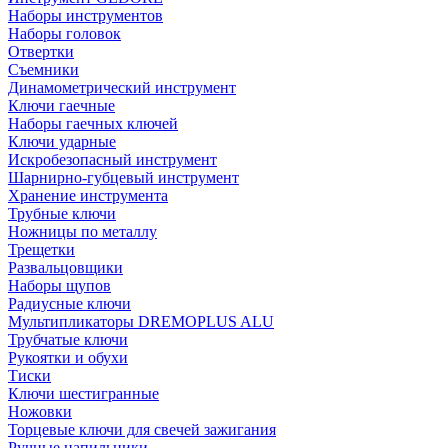
Наборы инструментов
Наборы головок
Отвертки
Съемники
Динамометрический инструмент
Ключи гаечные
Наборы гаечных ключей
Ключи ударные
Искробезопасный инструмент
Шарнирно-губцевый инструмент
Хранение инструмента
Трубные ключи
Ножницы по металлу
Трещетки
Развальцовщики
Наборы щупов
Радиусные ключи
Мультипликаторы DREMOPLUS ALU
Трубчатые ключи
Рукоятки и обухи
Тиски
Ключи шестигранные
Ножовки
Торцевые ключи для свечей зажигания
Ручные напильники