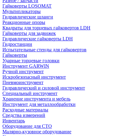
Разное / запчасти
Гайковерты LOSOMAT
Мультипликаторы
Гидравлические шланги
Реакционные опоры
Квадраты для торцевых гайковертов LDH
Гайковерты для задвижек
Гидравлические гайковерты LDH
Гидростанции
Испытательные стенды для гайковертов
Гайковерты
Ударные торцевые головки
Инструмент GARWIN
Ручной инструмент
Искробезопасный инструмент
Пневмоинструмент
Гидравлический и силовой инструмент
Специальный инструмент
Хранение инструмента и мебель
Инструмент для металлообработки
Расходные материалы
Средства измерений
Инвентарь
Оборудование для СТО
Малярно-кузовное оборудование