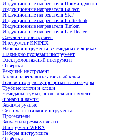
Индукционные нагреватели Проминдуктор
Индукционные нагреватели Baltech
Индукционные нагреватели SKF
Индукционные нагреватели Pruftechnik
Индукционные нагреватели Timken
Индукционные нагреватели Fag Heater
Слесарный инструмент
Инструмент KNIPEX
Наборы инструмента в чемоданах и ящиках
Шарнирно-губцевый инструмент
Электромонтажный инструмент
Отвёртки
Режущий инструмент
Клещи переставные - гаечный ключ
Головки торцевые, трещотки и аксессуары
Трубные ключи и клещи
Чемоданы, сумки, чехлы для инструмента
Фонари и лампы
Зажимы ручные
Система страховки инструмента
Просекатели
Запчасти и ремкомплекты
Инструмент WERA
Наборы инструмента
Отвёртки