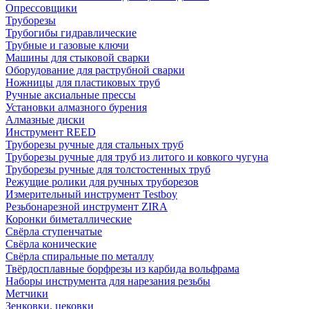
Опрессовщики
Труборезы
Трубогибы гидравлические
Трубные и газовые ключи
Машины для стыковой сварки
Оборудование для раструбной сварки
Ножницы для пластиковых труб
Ручные аксиальные прессы
Установки алмазного бурения
Алмазные диски
Инструмент REED
Труборезы ручные для стальных труб
Труборезы ручные для труб из литого и ковкого чугуна
Труборезы ручные для толстостенных труб
Режущие ролики для ручных труборезов
Измерительный инструмент Testboy
Резьбонарезной инструмент ZIRA
Коронки биметаллические
Свёрла ступенчатые
Свёрла конические
Свёрла спиральные по металлу
Твёрдосплавные борфрезы из карбида вольфрама
Наборы инструмента для нарезания резьбы
Метчики
Зенковки, цековки