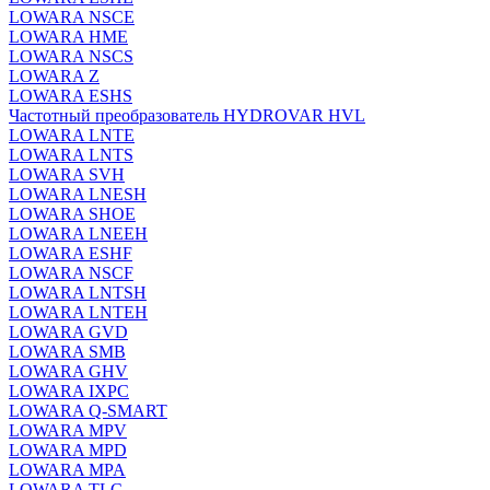
LOWARA NSCE
LOWARA HME
LOWARA NSCS
LOWARA Z
LOWARA ESHS
Частотный преобразователь HYDROVAR HVL
LOWARA LNTE
LOWARA LNTS
LOWARA SVH
LOWARA LNESH
LOWARA SHOE
LOWARA LNEEH
LOWARA ESHF
LOWARA NSCF
LOWARA LNTSH
LOWARA LNTEH
LOWARA GVD
LOWARA SMB
LOWARA GHV
LOWARA IXPС
LOWARA Q-SMART
LOWARA MPV
LOWARA MPD
LOWARA MPA
LOWARA TLC