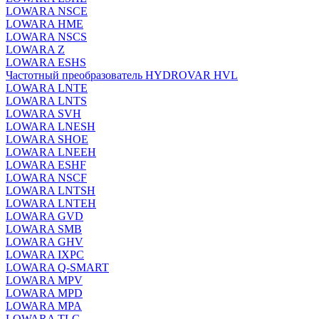
LOWARA NSCE
LOWARA HME
LOWARA NSCS
LOWARA Z
LOWARA ESHS
Частотный преобразователь HYDROVAR HVL
LOWARA LNTE
LOWARA LNTS
LOWARA SVH
LOWARA LNESH
LOWARA SHOE
LOWARA LNEEH
LOWARA ESHF
LOWARA NSCF
LOWARA LNTSH
LOWARA LNTEH
LOWARA GVD
LOWARA SMB
LOWARA GHV
LOWARA IXPС
LOWARA Q-SMART
LOWARA MPV
LOWARA MPD
LOWARA MPA
LOWARA TLC