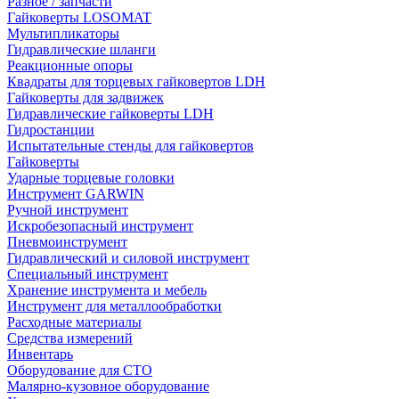
Разное / запчасти
Гайковерты LOSOMAT
Мультипликаторы
Гидравлические шланги
Реакционные опоры
Квадраты для торцевых гайковертов LDH
Гайковерты для задвижек
Гидравлические гайковерты LDH
Гидростанции
Испытательные стенды для гайковертов
Гайковерты
Ударные торцевые головки
Инструмент GARWIN
Ручной инструмент
Искробезопасный инструмент
Пневмоинструмент
Гидравлический и силовой инструмент
Специальный инструмент
Хранение инструмента и мебель
Инструмент для металлообработки
Расходные материалы
Средства измерений
Инвентарь
Оборудование для СТО
Малярно-кузовное оборудование