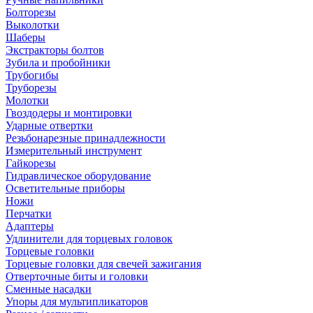
Болторезы
Выколотки
Шаберы
Экстракторы болтов
Зубила и пробойники
Трубогибы
Труборезы
Молотки
Гвоздодеры и монтировки
Ударные отвертки
Резьбонарезные принадлежности
Измерительный инструмент
Гайкорезы
Гидравлическое оборудование
Осветительные приборы
Ножи
Перчатки
Адаптеры
Удлинители для торцевых головок
Торцевые головки
Торцевые головки для свечей зажигания
Отверточные биты и головки
Сменные насадки
Упоры для мультипликаторов