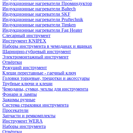
Индукционные нагреватели Проминдуктор
Индукционные нагреватели Baltech
Индукционные нагреватели SKF
Индукционные нагреватели Pruftechnik
Индукционные нагреватели Timken
Индукционные нагреватели Fag Heater
Слесарный инструмент
Инструмент KNIPEX
Наборы инструмента в чемоданах и ящиках
Шарнирно-губцевый инструмент
Электромонтажный инструмент
Отвёртки
Режущий инструмент
Клещи переставные - гаечный ключ
Головки торцевые, трещотки и аксессуары
Трубные ключи и клещи
Чемоданы, сумки, чехлы для инструмента
Фонари и лампы
Зажимы ручные
Система страховки инструмента
Просекатели
Запчасти и ремкомплекты
Инструмент WERA
Наборы инструмента
Отвёртки