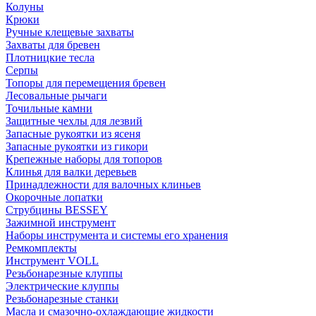
Колуны
Крюки
Ручные клещевые захваты
Захваты для бревен
Плотницкие тесла
Серпы
Топоры для перемещения бревен
Лесовальные рычаги
Точильные камни
Защитные чехлы для лезвий
Запасные рукоятки из ясеня
Запасные рукоятки из гикори
Крепежные наборы для топоров
Клинья для валки деревьев
Принадлежности для валочных клиньев
Окорочные лопатки
Струбцины BESSEY
Зажимной инструмент
Наборы инструмента и системы его хранения
Ремкомплекты
Инструмент VOLL
Резьбонарезные клуппы
Электрические клуппы
Резьбонарезные станки
Масла и смазочно-охлаждающие жидкости