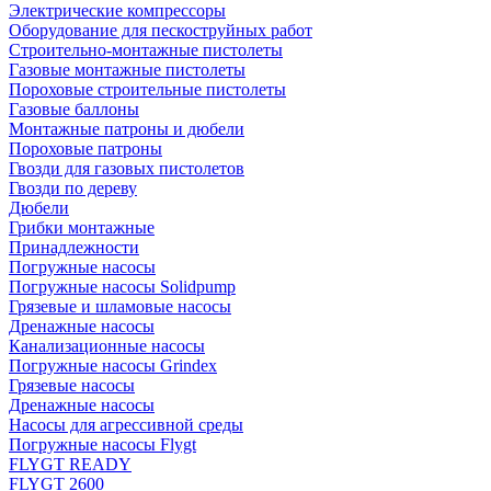
Электрические компрессоры
Оборудование для пескоструйных работ
Строительно-монтажные пистолеты
Газовые монтажные пистолеты
Пороховые строительные пистолеты
Газовые баллоны
Монтажные патроны и дюбели
Пороховые патроны
Гвозди для газовых пистолетов
Гвозди по дереву
Дюбели
Грибки монтажные
Принадлежности
Погружные насосы
Погружные насосы Solidpump
Грязевые и шламовые насосы
Дренажные насосы
Канализационные насосы
Погружные насосы Grindex
Грязевые насосы
Дренажные насосы
Насосы для агрессивной среды
Погружные насосы Flygt
FLYGT READY
FLYGT 2600