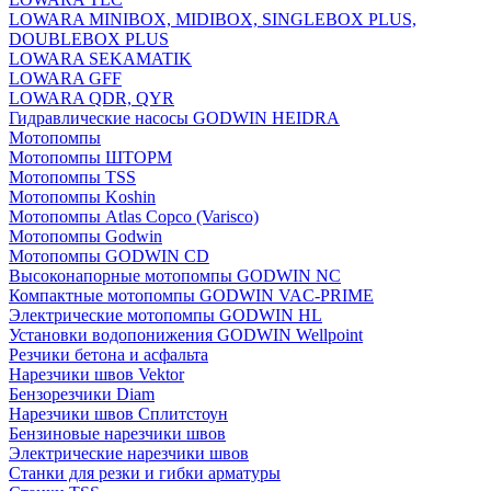
LOWARA MINIBOX, MIDIBOX, SINGLEBOX PLUS,
DOUBLEBOX PLUS
LOWARA SEKAMATIK
LOWARA GFF
LOWARA QDR, QYR
Гидравлические насосы GODWIN HEIDRA
Мотопомпы
Мотопомпы ШТОРМ
Мотопомпы TSS
Мотопомпы Koshin
Мотопомпы Atlas Copco (Varisco)
Мотопомпы Godwin
Мотопомпы GODWIN CD
Высоконапорные мотопомпы GODWIN NC
Компактные мотопомпы GODWIN VAC-PRIME
Электрические мотопомпы GODWIN HL
Установки водопонижения GODWIN Wellpoint
Резчики бетона и асфальта
Нарезчики швов Vektor
Бензорезчики Diam
Нарезчики швов Сплитстоун
Бензиновые нарезчики швов
Электрические нарезчики швов
Станки для резки и гибки арматуры