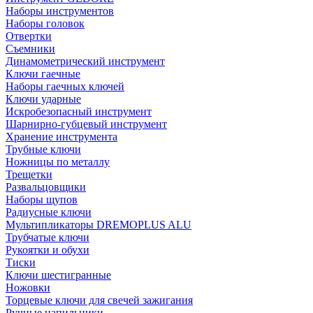
Наборы инструментов
Наборы головок
Отвертки
Съемники
Динамометрический инструмент
Ключи гаечные
Наборы гаечных ключей
Ключи ударные
Искробезопасный инструмент
Шарнирно-губцевый инструмент
Хранение инструмента
Трубные ключи
Ножницы по металлу
Трещетки
Развальцовщики
Наборы щупов
Радиусные ключи
Мультипликаторы DREMOPLUS ALU
Трубчатые ключи
Рукоятки и обухи
Тиски
Ключи шестигранные
Ножовки
Торцевые ключи для свечей зажигания
Ручные напильники