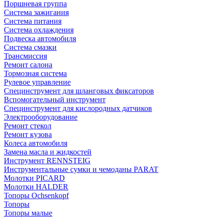
Поршневая группа
Система зажигания
Система питания
Система охлаждения
Подвеска автомобиля
Система смазки
Трансмиссия
Ремонт салона
Тормозная система
Рулевое управление
Специнструмент для шланговых фиксаторов
Вспомогательный инструмент
Специнструмент для кислородных датчиков
Электрооборудование
Ремонт стекол
Ремонт кузова
Колеса автомобиля
Замена масла и жидкостей
Инструмент RENNSTEIG
Инструментальные сумки и чемоданы PARAT
Молотки PICARD
Молотки HALDER
Топоры Ochsenkopf
Топоры
Топоры малые